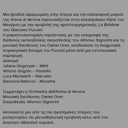
Μια βραδιά αφιερωμένη στην όπερα και την καλοκαιρινή μαγεία
της Arena di Verona παρουσιάζεται στον καταπράσινο Κήπο του
Μεγάρου με την προβολή της αριστουργηματικής
La Bohème
του Giacomo Puccini.
Η μαγνητοσκοπημένη παράσταση, με την υπογραφή της
διεθνούς ακτινοβολίας σκηνοθεσίας του Alfonso Signorini και τη
μουσική διεύθυνση του Daniel Oren, αναδεικνύει τη διαχρονική
συγκινησιακή δύναμη του Puccini μέσα από μια εντυπωσιακή
παραγωγή.
Διανομή
Juliana Grigoryan – Mimì
Vittorio Grigòlo – Rodolfo
Luca Micheletti – Marcello
Eleonora Bellocci – Musetta
Συμμετέχει η Orchestra dell’Arena di Verona
Μουσική διεύθυνση: Daniel Oren
Σκηνοθεσία: Alfonso Signorini
Απολαύστε μια από τις πιο αγαπημένες όπερες του
ρεπερτορίου σε μία καθηλωτική προβολή κάτω από τον
έναστρο αθηναϊκό ουρανό.