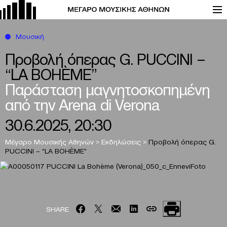
Μουσική
Προβολή όπερας G. PUCCINI –
“LA BOHÈME”
Παράσταση μαγνητοσκοπημένη
από την Arena di Verona
30.6.2025, 20:30
Μέγαρο Μουσικής Αθηνών
>
Εκδηλώσεις
>
Προβολή όπερας G.
PUCCINI – “LA BOHÈME”
SHARE