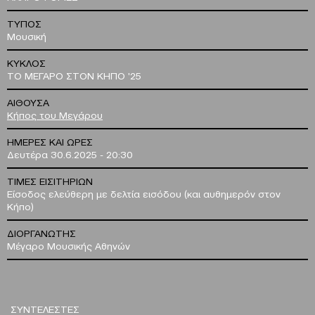
ΤΥΠΟΣ
Μουσική
ΚΥΚΛΟΣ
ΤΟ ΜΕΓΑΡΟ ΣΤΟΝ ΚΗΠΟ '25
ΑΙΘΟΥΣΑ
Κήπος του Μεγάρου
ΗΜΕΡΕΣ ΚΑΙ ΩΡΕΣ
Δευτέρα 30.6.2025 - 20:30
ΤΙΜΕΣ ΕΙΣΙΤΗΡΙΩΝ
Είσοδος ελεύθερη με δελτία εισόδου (και αυθημερόν στον
Κήπο)
ΔΙΟΡΓΑΝΩΤΗΣ
Μέγαρο Μουσικής Αθηνών
ΣΥΝΤΕΛΕΣΤΕΣ