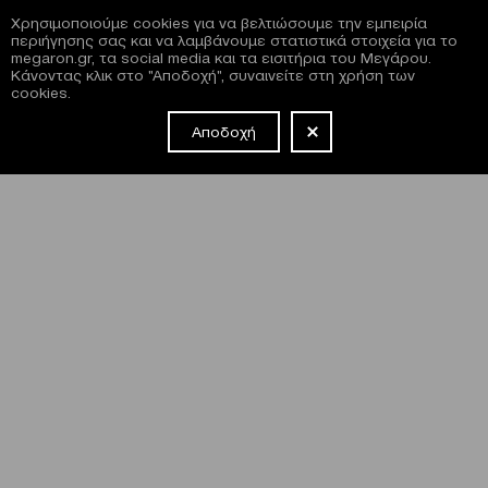
Χρησιμοποιούμε cookies για να βελτιώσουμε την εμπειρία
περιήγησης σας και να λαμβάνουμε στατιστικά στοιχεία για το
megaron.gr, τα social media και τα εισιτήρια του Μεγάρου.
Κάνοντας κλικ στο "Αποδοχή", συναινείτε στη χρήση των
cookies.
Αποδοχή
NEWSLETTER
Έχω διαβάσει και συμφωνώ με τους
όρους και τις
προϋποθέσεις
εγγραφής στο newsletter και χρήσης του site