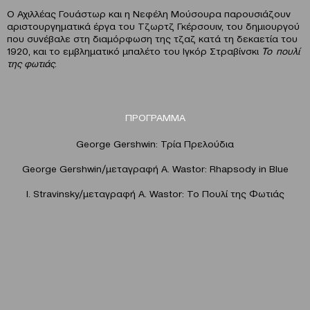
Ο Αχιλλέας Γουάστωρ και η Νεφέλη Μούσουρα παρουσιάζουν
αριστουργηματικά έργα του Τζωρτζ Γκέρσουιν, του δημιουργού
που συνέβαλε στη διαμόρφωση της τζαζ κατά τη δεκαετία του
1920, και το εμβληματικό μπαλέτο του Ιγκόρ Στραβίνσκι
Το πουλί
της φωτιάς
.
ΠΡΟΓΡΑΜΜΑ
George Gershwin: Τρία Πρελούδια
George Gershwin/μεταγραφή Α. Wastor: Rhapsody in Blue
I. Stravinsky/μεταγραφή Α. Wastor: Το Πουλί της Φωτιάς