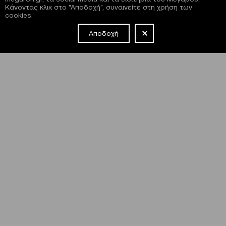
Κάνοντας κλικ στο "Αποδοχή", συναινείτε στη χρήση των
cookies.
Αποδοχή
NEWSLETTER
Έχω διαβάσει και συμφωνώ με τους
όρους και τις
προϋποθέσεις
εγγραφής στο newsletter και χρήσης του site
του Μεγάρου.