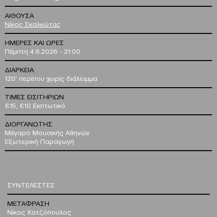
ΑΙΘΟΥΣΑ
Νίκος Σκαλκώτας
ΗΜΕΡΕΣ ΚΑΙ ΩΡΕΣ
Πέμπτη 4.6.2026 - 21:00
ΔΙΑΡΚΕΙΑ
120' περίπου χωρίς διάλειμμα
ΤΙΜΕΣ ΕΙΣΙΤΗΡΙΩΝ
€15, €10 Εκπτωτικό
ΔΙΟΡΓΑΝΩΤΗΣ
Μέγαρο Μουσικής Αθηνών
Εξωτερική Παραγωγή
ΣΥΝΤΕΛΕΣΤΕΣ
ΜΕΤΑΦΡΑΣΗ
Νίκος Χατζόπουλος