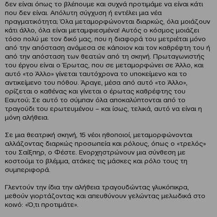
δεν είναι όπως το βλέπουμε και συχνά προτιμάμε να είναι κάτι
που δεν είναι. Απόλυτη σύγχυση ή εντέλει μια νέα
πραγματικότητα; Όλα μεταμορφώνονται διαρκώς, όλα μοιάζουν
κάτι άλλο, όλα είναι μεταμφιεσμένα! Αυτός ο κόσμος μοιάζει
τόσο πολύ με τον δικό μας, που η διαφορά του μετριέται μόνο
από την απόσταση ανάμεσα σε κάποιον και τον καθρέφτη του ή
από την απόσταση των θεατών από τη σκηνή. Πρωταγωνιστής
του έργου είναι ο Έρωτας, που σε μεταμορφώνει σε Άλλο, και
αυτό «το Άλλο» γίνεται ταυτόχρονα το υποκείμενο και το
αντικείμενο του πόθου. Άραγε, μέσα από αυτό «το Άλλο»,
ορίζεται ο καθένας και γίνεται ο έρωτας καθρέφτης του
Εαυτού; Σε αυτό το σύμπαν όλα αποκαλύπτονται από το
τραγούδι του ερωτευμένου – και ίσως, τελικά, αυτό να είναι η
μόνη αλήθεια.
Σε μια θεατρική σκηνή, 15 νέοι ηθοποιοί, μεταμορφώνονται
αλλάζοντας διαρκώς προσωπεία και ρόλους, όπως ο «τρελός»
του Σαίξπηρ, ο Φέστε. Ενορχηστρώνουν μια σύνθεση με
κοστούμι το βλέμμα, ατάκες τις μάσκες και ρόλο τους τη
συμπεριφορά.
Γλεντούν την ίδια την αλήθεια τραγουδώντας γλυκόπικρα,
μεθούν γιορτάζοντας και απευθύνουν γελώντας μελωδικά στο
κοινό: «Ό,τι προτιμάτε».