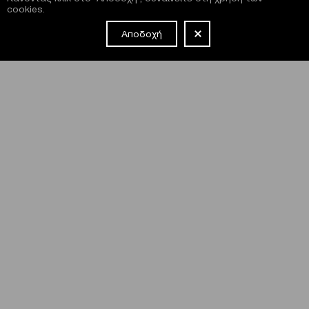
cookies.
Αποδοχή
NEWSLETTER
Έχω διαβάσει και συμφωνώ με τους
όρους και τις
προϋποθέσεις
εγγραφής στο newsletter και χρήσης του site
του Μεγάρου.