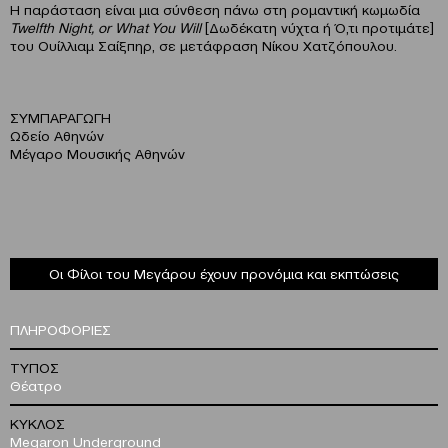
H παράσταση είναι μια σύνθεση πάνω στη ρομαντική κωμωδία
Twelfth Night, or What You Will
[Δωδέκατη νύχτα ή Ό,τι προτιμάτε]
του Ουίλλιαμ Σαίξπηρ, σε μετάφραση Νίκου Χατζόπουλου.
ΣΥΜΠΑΡΑΓΩΓΗ
Ωδείο Αθηνών
Μέγαρο Μουσικής Αθηνών
Οι Φίλοι του Μεγάρου έχουν προνόμια και εκπτώσεις
ΠΛΗΡΟΦΟΡΙΕΣ
ΤΥΠΟΣ
Θέατρο
ΚΥΚΛΟΣ
Megaron Underground