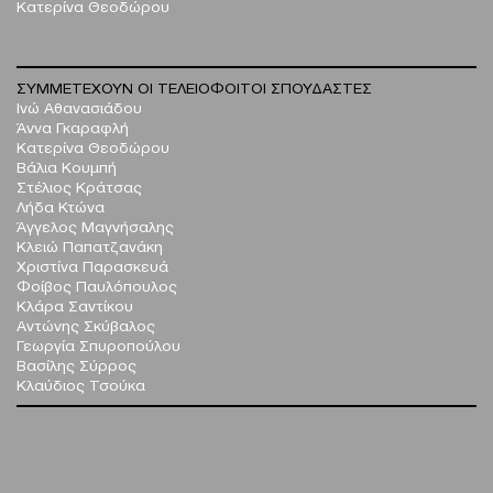
Κατερίνα Θεοδώρου
ΣΥΜΜΕΤΕΧΟΥΝ ΟΙ ΤΕΛΕΙΟΦΟΙΤΟΙ ΣΠΟΥΔΑΣΤΕΣ
Ινώ Αθανασιάδου
Άννα Γκαραφλή
Κατερίνα Θεοδώρου
Βάλια Κουμπή
Στέλιος Κράτσας
Λήδα Κτώνα
Άγγελος Μαγνήσαλης
Κλειώ Παπατζανάκη
Χριστίνα Παρασκευά
Φοίβος Παυλόπουλος
Κλάρα Σαντίκου
Αντώνης Σκύβαλος
Γεωργία Σπυροπούλου
Βασίλης Σύρρος
Κλαύδιος Τσούκα