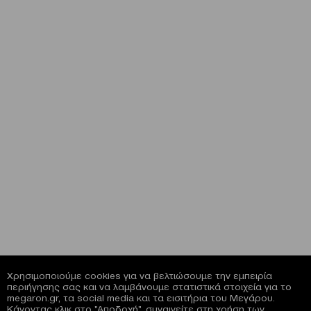
Χρησιμοποιούμε cookies για να βελτιώσουμε την εμπειρία
περιήγησης σας και να λαμβάνουμε στατιστικά στοιχεία για το
megaron.gr, τα social media και τα εισιτήρια του Μεγάρου.
Κάνοντας κλικ στο "Αποδοχή", συναινείτε στη χρήση των