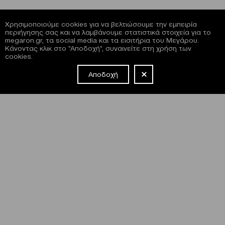
Χρησιμοποιούμε cookies για να βελτιώσουμε την εμπειρία
περιήγησης σας και να λαμβάνουμε στατιστικά στοιχεία για το
megaron.gr, τα social media και τα εισιτήρια του Μεγάρου.
Κάνοντας κλικ στο "Αποδοχή", συναινείτε στη χρήση των
cookies.
Αποδοχή
NEWSLETTER
Έχω διαβάσει και συμφωνώ με τους
όρους και τις