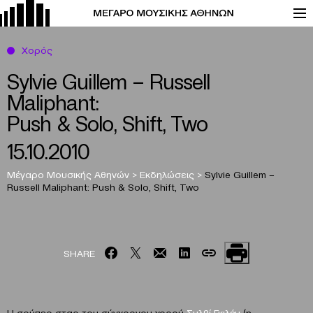
Χορός
Sylvie Guillem – Russell
Maliphant:
Push & Solo, Shift, Two
15.10.2010
Μέγαρο Μουσικής Αθηνών
>
Εκδηλώσεις
>
Sylvie Guillem –
Russell Maliphant:
Push & Solo, Shift, Two
SHARE
Η σούπερ σταρ του σύγχρονου χορού
Συλβί Γκιλέμ
(η