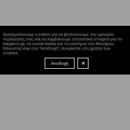
Χρησιμοποιούμε cookies για να βελτιώσουμε την εμπειρία
περιήγησης σας και να λαμβάνουμε στατιστικά στοιχεία για το
megaron.gr, τα social media και τα εισιτήρια του Μεγάρου.
Κάνοντας κλικ στο "Αποδοχή", συναινείτε στη χρήση των
cookies.
Αποδοχή
NEWSLETTER