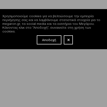
Χρησιμοποιούμε cookies για να βελτιώσουμε την εμπειρία
περιήγησης σας και να λαμβάνουμε στατιστικά στοιχεία για το
megaron.gr, τα social media και τα εισιτήρια του Μεγάρου.
Κάνοντας κλικ στο "Αποδοχή", συναινείτε στη χρήση των
cookies.
Αποδοχή
NEWSLETTER