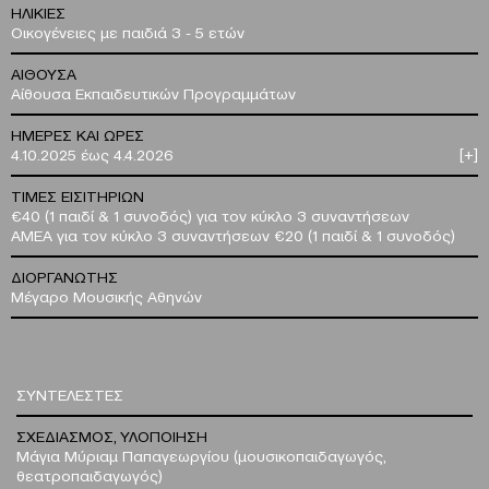
ΗΛΙΚΙΕΣ
Οικογένειες με παιδιά 3 - 5 ετών
ΑΙΘΟΥΣΑ
Αίθουσα Εκπαιδευτικών Προγραμμάτων
ΗΜΕΡΕΣ ΚΑΙ ΩΡΕΣ
4.10.2025 έως 4.4.2026
[+]
ΤΙΜΕΣ ΕΙΣΙΤΗΡΙΩΝ
€40 (1 παιδί & 1 συνοδός) για τον κύκλο 3 συναντήσεων
AMEA για τον κύκλο 3 συναντήσεων €20 (1 παιδί & 1 συνοδός)
ΔΙΟΡΓΑΝΩΤΗΣ
Μέγαρο Μουσικής Αθηνών
ΣΥΝΤΕΛΕΣΤΕΣ
ΣΧΕΔΙΑΣΜΟΣ, ΥΛΟΠΟΙΗΣΗ
Μάγια Μύριαμ Παπαγεωργίου (μουσικοπαιδαγωγός,
θεατροπαιδαγωγός)