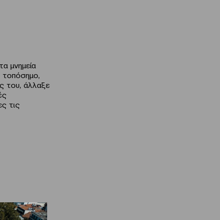
τα μνημεία
ό τοπόσημο,
ς του, άλλαξε
ές
ες τις