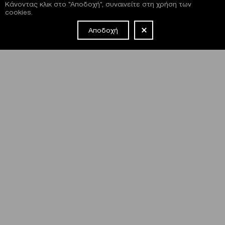
Κάνοντας κλικ στο "Αποδοχή", συναινείτε στη χρήση των
cookies.
Αποδοχή
NEWSLETTER
Έχω διαβάσει και συμφωνώ με τους
όρους και τις
προϋποθέσεις
εγγραφής στο newsletter και χρήσης του site
του Μεγάρου.