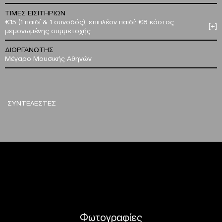
ΤΙΜΕΣ ΕΙΣΙΤΗΡΙΩΝ
€15 (1 παιδί & 1 συνοδός), επιπλέον παιδί: €8 κόστος
[+]
μεμονωμένης συμμετοχής
ΔΙΟΡΓΑΝΩΤΗΣ
Μέγαρο Μουσικής Αθηνών
ΣΥΝΤΕΛΕΣΤΕΣ
Φωτογραφίες