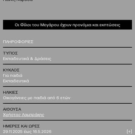
Οι Φίλοι του Μεγάρου έχουν προνόμια και εκπτώσεις
ΠΛΗΡΟΦΟΡΙΕΣ
ΤΥΠΟΣ
Εκπαιδευτικά & Δράσεις
ΚΥΚΛΟΣ
Για παιδιά
Εκπαιδευτικά
ΗΛΙΚΙΕΣ
Οικογένειες με παιδιά από 6 ετών
ΑΙΘΟΥΣΑ
Χρήστος Λαμπράκης
ΗΜΕΡΕΣ ΚΑΙ ΩΡΕΣ
29.11.2025 έως 16.5.2026
[+]