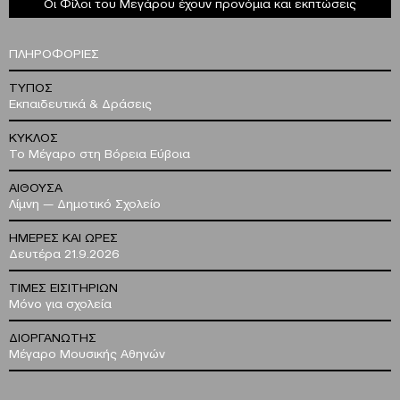
Οι Φίλοι του Μεγάρου έχουν προνόμια και εκπτώσεις
ΠΛΗΡΟΦΟΡΙΕΣ
ΤΥΠΟΣ
Εκπαιδευτικά & Δράσεις
ΚΥΚΛΟΣ
Το Μέγαρο στη Βόρεια Εύβοια
ΑΙΘΟΥΣΑ
Λίμνη — Δημοτικό Σχολείο
ΗΜΕΡΕΣ ΚΑΙ ΩΡΕΣ
Δευτέρα 21.9.2026
ΤΙΜΕΣ ΕΙΣΙΤΗΡΙΩΝ
Μόνο για σχολεία
ΔΙΟΡΓΑΝΩΤΗΣ
Μέγαρο Μουσικής Αθηνών