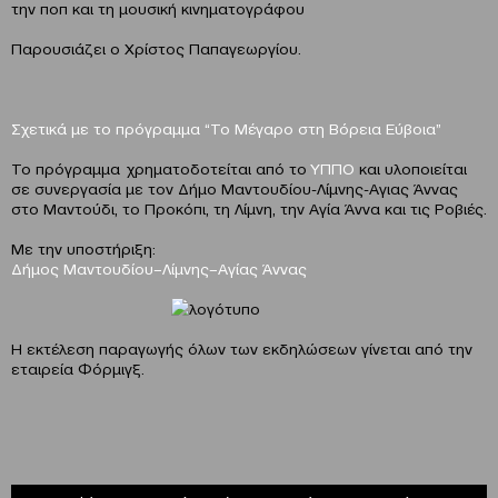
την ποπ και τη μουσική κινηματογράφου
Παρουσιάζει ο
Χρίστος
Παπαγεωργίου.
Σχετικά με το πρόγραμμα “Το Μέγαρο στη Βόρεια Εύβοια”
Το πρόγραμμα χρηματοδοτείται από το
ΥΠΠΟ
και υλοποιείται
σε συνεργασία με τον Δήμο Μαντουδίου-Λίμνης-Αγιας Άννας
στο Μαντούδι, το Προκόπι, τη Λίμνη, την Αγία Άννα και τις Ροβιές.
Με την υποστήριξη:
Δήμος Μαντουδίου–Λίμνης–Αγίας Άννας
Η εκτέλεση παραγωγής όλων των εκδηλώσεων γίνεται από την
εταιρεία Φόρμιγξ.