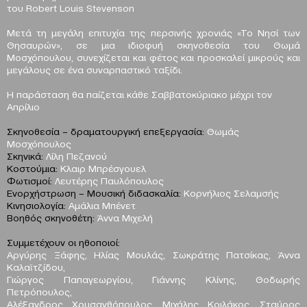
του Robert Louis Stevenson
Μετά τη μεγάλη επιτυχία της περσινής χρονιάς «Το Νησί των
Θησαυρών», σε μια ιδιοφυή σκηνοθεσία του Θωμά
Μοσχόπουλου, συνεχίζεται και φέτος και προσκαλεί μικρούς και
μεγάλους σε ένα συναρπαστικό ταξίδι.
Η παράσταση θα παίζεται κάθε Σαββατοκύριακο μέχρι τον
Απρίλιο
Σκηνοθεσία – δραματουργική επεξεργασία:
Θωμάς
Μοσχόπουλος
Σκηνικά:
Λίλη Πεζανού
Κοστούμια:
Κλαιρ Μπρέσγουελ
Φωτισμοί:
Λευτέρης Παυλόπουλος
Ενορχήστρωση – Μουσική διδασκαλία:
Κορνήλιος Σελαμσής
Κινησιολογία:
Αμάλια Μπένετ
Βοηθός σκηνοθέτη:
Άννα Μιχελή
Συμμετέχουν οι ηθοποιοί:
Αργύρης Ξάφης, Ηλίας Μουλάς, Σωκράτης Πατσίκας, Άννα
Καλαϊτζίδου,
Γιώργος Παπαγεωργίου, Γιάννης Κλίνης, Θοδωρής
Πετρόπουλος,
Αλέξανδρος Χρυσανθόπουλος, Μιχάλης Κοιλάκος, Σταύρος