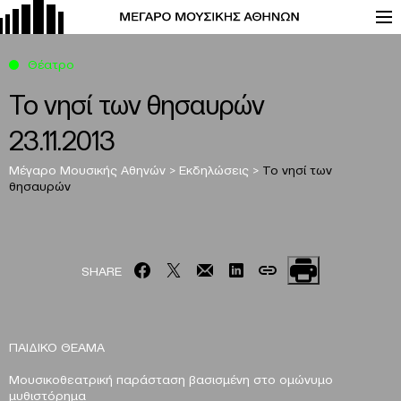
Θέατρο
Το νησί των θησαυρών
23.11.2013
Μέγαρο Μουσικής Αθηνών
>
Εκδηλώσεις
>
Το νησί των
θησαυρών
SHARE
ΠΑΙΔΙΚΟ ΘΕΑΜΑ
Μουσικοθεατρική παράσταση βασισμένη στο ομώνυμο
μυθιστόρημα