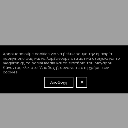
Χρησιμοποιούμε cookies για να βελτιώσουμε την εμπειρία
περιήγησης σας και να λαμβάνουμε στατιστικά στοιχεία για το
megaron.gr, τα social media και τα εισιτήρια του Μεγάρου.
Κάνοντας κλικ στο "Αποδοχή", συναινείτε στη χρήση των
cookies.
Αποδοχή
NEWSLETTER