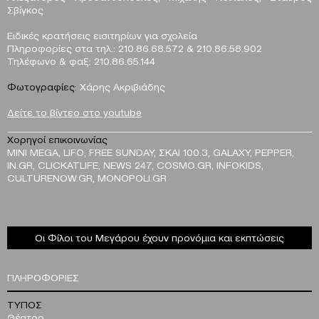
Σβίγκος
Ειδικές κρατήσεις εισιτηρίων για σχολεία
Πληροφορίες στα τηλ.: 210.86.68.572 & 210.86.58.902
Τηλέφωνο & φαξ: 210.86.65.144
Φωτογραφίες:
Χάρης Ακριβιάδης
Δείτε το βίντεο στο youtube
Χορηγοί επικοινωνίας
MINI MEGA, LIFO, FREE SUNDAY, ΣΚΑΙ 100.3, GALAXY, PEPPER,
IN.GR, CLICKATLIFE, NEWS 247, COSMO.GR, INFOKIDS,
CULTURENOW.GR, MONOPOLI.GR
Οι Φίλοι του Μεγάρου έχουν προνόμια και εκπτώσεις
ΠΛΗΡΟΦΟΡΙΕΣ
ΤΥΠΟΣ
Θέατρο