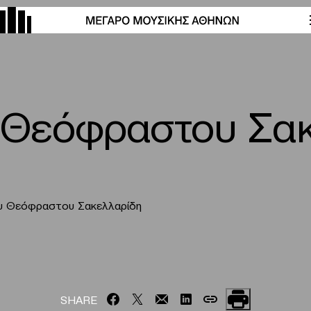
υ Θεόφραστου Σα
ου Θεόφραστου Σακελλαρίδη
SHARE