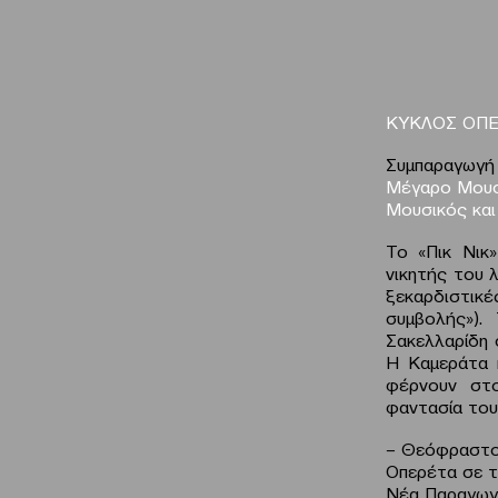
ΚΥΚΛΟΣ ΟΠΕ
Συμπαραγωγή
Μέγαρο Μουσ
Μουσικός και
Το «Πικ Νικ»
νικητής του 
ξεκαρδιστικέ
συμβολής»).
Σακελλαρίδη 
H Καμεράτα 
φέρνουν στ
φαντασία του
– Θεόφραστος
Οπερέτα σε τ
Νέα Παραγωγ