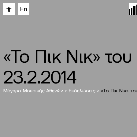
Ανοίξτε τη γραμμή εργαλείων
En
«Το Πικ Νικ» το
23.2.2014
Μέγαρο Μουσικής Αθηνών
>
Εκδηλώσεις
>
«Το Πικ Νικ» τ