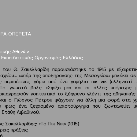
ΡΑ-ΟΠΕΡΕΤΑ
ικής Αθηνών
 Εκπαιδευτικός Οργανισμός Ελλάδος
 του Θ. Σακελλαρίδη παρουσιάστηκε το 1915 με εξαιρετικ
λαχείου… «υπέρ της αποξήρανσης της Μεσογείου» μπλέκει σε 
ς περιπέτειες γύρω από ένα γαμήλιο πικ νικ (ελληνιστί 
 Το γνωστό βαλς «Σφίξε με» και οι άλλες υπέροχες 
σκιαγραφούν γοητευτικά το ξέφρενο γλέντι της αθηναϊκής 
και ο Γιώργος Πέτρου ψάχνουν για άλλη μια φορά στα χε
ο φως ένα ξεχασμένο αριστούργημα που ζωντανεύει μ
 Στάθη Λιβαθινού.
 Σακελλαρίδης: «Το Πικ Νικ» (1915)
ρεις πράξεις
ή