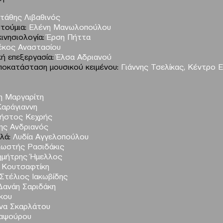
τάθης Λιβαθινός
στούμια:
Ελένη Μανωλοπούλου
ινησιολογία:
Έρση Πήττα
έκος Αναστασίου
ή επεξεργασία:
Έλσα Αδριανού
αποκατάσταση μουσικού κειμένου:
Γιάννης Τσελίκας, Κέντρο 
η Μαργαρίτη
Καράγιαννη
ήστος Κεχρής
ης Ανδριανός
λά:
Λυδία Αγγελοπούλου
ωστής Ρασιδάκις
μήτρης Ήμελλος
 Κουτσαφτίκη
Στέλιος Ιακωβίδης
ανάη Σαριδάκη
κου
να Σκαρλάτου
αψούρου