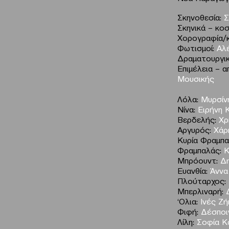
Σκηνοθεσία:
Σ
Σκηνικά – κο
Χορογραφία/κ
Φωτισμοί:
Αλ
Δραματουργικ
Επιμέλεια – 
Μουσικής
Λόλα:
Μυρσίν
Νίνα:
Ειρήνη 
Βερδελής:
Χρ
Αργυρός:
Χάρ
Κυρία Φραμπα
Φραμπαλάς:
Κ
Μπρόουντ:
Δη
Ευανθία:
Άννα
Πλούταρχος:
Μπερλιναρή:
Δ
‘Ολια:
Ινές Ζή
Φιφή:
Δέσποι
Λίλη:
Σοφία Κ