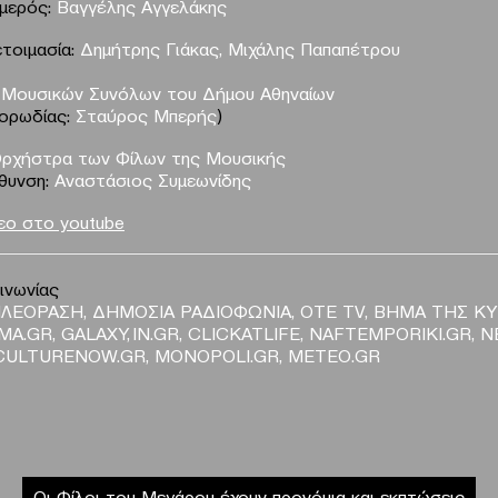
υμερός:
Βαγγέλης Αγγελάκης
τοιμασία:
Δημήτρης Γιάκας, Μιχάλης Παπαπέτρου
 Μουσικών Συνόλων του Δήμου Αθηναίων
χορωδίας:
Σταύρος Μπερής
)
Ορχήστρα των Φίλων της Μουσικής
θυνση:
Αναστάσιος Συμεωνίδης
τεο στο youtube
ινωνίας
ΛΕΟΡΑΣΗ, ΔΗΜΟΣΙΑ ΡΑΔΙΟΦΩΝΙΑ, OTE TV, ΒΗΜΑ ΤΗΣ ΚΥ
MA.GR, GALAXY, IN.GR, CLICKATLIFE, NAFTEMPORIKI.GR, N
CULTURENOW.GR, MONOPOLI.GR, METEO.GR
Οι Φίλοι του Μεγάρου έχουν προνόμια και εκπτώσεις