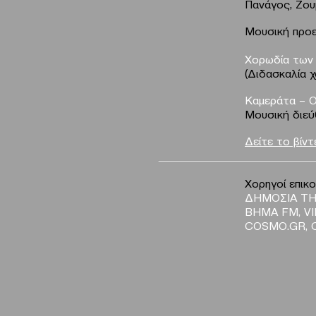
Πανάγος, Ζο
Μουσική προε
Χορωδία των
(Διδασκαλία 
Καμεράτα – 
Μουσική διεύ
Δείτε το βίν
Χορηγοί επικο
ΔΗΜΟΣΙΑ ΤΗ
ΒΗΜΑ FM, VI
COSMO.GR, 