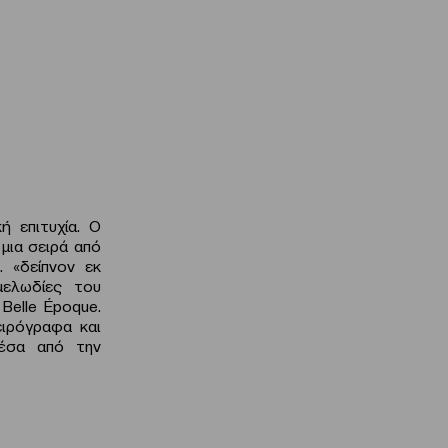
ή επιτυχία. Ο
μια σειρά από
… «δείπνον εκ
μελωδίες του
Belle Époque.
ιρόγραφα και
έσα από την