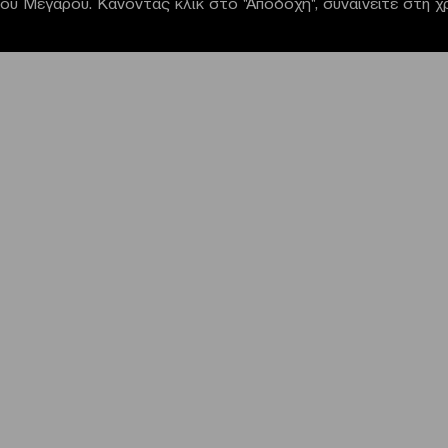
α του Μεγάρου. Κάνοντας κλικ στο "Αποδοχή", συναινείτε στη 
NEWSLETTER