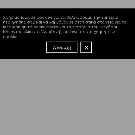
Χρησιμοποιούμε cookies για να βελτιώσουμε την εμπειρία
περιήγησης σας και να λαμβάνουμε στατιστικά στοιχεία για το
megaron.gr, τα social media και τα εισιτήρια του Μεγάρου.
Κάνοντας κλικ στο "Αποδοχή", συναινείτε στη χρήση των
cookies.
Αποδοχή
NEWSLETTER