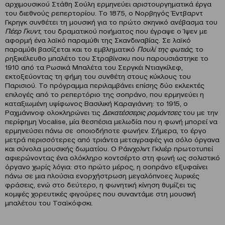
αρχιμουσικού Στάθη Σούλη ερμηνεύει αριστουργηματικά έργα
του διεθνούς ρεπερτορίου. To 1875, o Νορβηγός Έντβαρντ
Γκρηγκ συνθέτει τη μουσική για το πρώτο σκηνικό ανέβασμα του
Πέερ Γκυντ
, του δραματικού ποιήματος που έγραψε ο Ίψεν με
αφορμή ένα λαϊκό παραμύθι της Σκανδιναβίας. Σε λαϊκό
παραμύθι βασίζεται και το εμβληματικό
Πουλί της φωτιάς
, το
ρηξικέλευθο μπαλέτο του Στραβίνσκυ που παρουσιάστηκε το
1910 από τα Ρωσικά Μπαλέτα του Σεργκέι Ντιαγκίλεφ,
εκτοξεύοντας τη φήμη του συνθέτη στους κύκλους του
Παρισιού. Το πρόγραμμα περιλαμβάνει επίσης δύο εκλεκτές
επιλογές από το ρεπερτόριο της σοπράνο, που ερμηνεύει η
καταξιωμένη υψίφωνος Βασιλική Καραγιάννη: το 1915, ο
Ραχμάνινοφ ολοκληρώνει τις
Δεκατέσσερις ρομάντσες
του με την
περίφημη Vocalise, μία θεσπέσια μελωδία που η φωνή μπορεί να
ερμηνεύσει πάνω σε οποιοδήποτε φωνήεν. Σήμερα, το έργο
μετρά περισσότερες από τριάντα μεταγραφές για σόλο όργανα
και σύνολα μουσικής δωματίου. Ο Ράινχολντ Γκλιέρ πρωτοτυπεί
αφιερώνοντας ένα ολόκληρο κοντσέρτο στη φωνή ως σολιστικό
όργανο χωρίς λόγια: στο πρώτο μέρος, η σοπράνο εξυφαίνει
πάνω σε μια πλούσια ενορχήστρωση μεγαλόπνοες λυρικές
φράσεις, ενώ στο δεύτερο, η φωνητική κίνηση θυμίζει τις
κομψές χορευτικές φιγούρες που συναντάμε στη μουσική
μπαλέτου του Τσαϊκόφσκι.