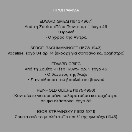
ΠΡΟΓΡΑΜΜΑ
EDVARD GRIEG (1843-1907)
Από τη Σουίτα «Πέερ Γκυντ», αρ. 1, έργο 46
• Πρωινό
• Ο χορός της Ανίτρα
SERGEI RACHMANINOFF (1873-1943)
Vocalise, έργο 34 αρ. 14 (εκδοχή για σοπράνο και ορχήστρα)
EDVARD GRIEG
Από τη Σουίτα «Πέερ Γκυντ», αρ. 1, έργο 46
• Ο θάνατος της Άαζε
• Στην αίθουσα του βασιλιά του βουνού
REINHOLD GLIЀRE (1875-1956)
Κοντσέρτο για σοπράνο κολορατούρα και ορχήστρα
σε φα ελάσσονα, έργο 82
IGOR STRAVINSKY (1882-1971)
Σουίτα από το μπαλέτο «Το πουλί της φωτιάς» (1945)