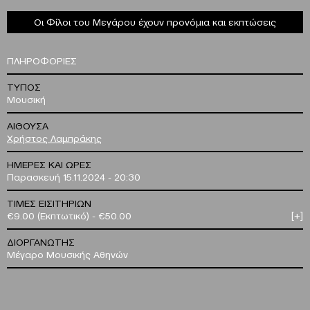
Οι Φίλοι του Μεγάρου έχουν προνόμια και εκπτώσεις
ΠΛΗΡΟΦΟΡΙΕΣ
ΤΥΠΟΣ
Μουσική
ΑΙΘΟΥΣΑ
Χρήστος Λαμπράκης
ΗΜΕΡΕΣ ΚΑΙ ΩΡΕΣ
Παρασκευή 15.11.2024 - 20:30
ΤΙΜΕΣ ΕΙΣΙΤΗΡΙΩΝ
€9.00 (Εκπτωτικό) - €50.00
[+]
ΔΙΟΡΓΑΝΩΤΗΣ
Μέγαρο Μουσικής Αθηνών