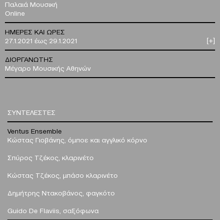
Παλαιά Μουσική
Online
ΗΜΕΡΕΣ ΚΑΙ ΩΡΕΣ
27.1.2021 έως 29.1.2021
[+]
ΔΙΟΡΓΑΝΩΤΗΣ
Μέγαρο Μουσικής Αθηνών
ΣΥΝΤΕΛΕΣΤΕΣ
Ventus Ensemble
Κώστας Γιοβάνης, όμποε και αγγλικό κόρνο
Σπύρος Τζέκος, κλαρινέτο
Κώστας Τζέκος, μπάσο κλαρινέτο
Δημήτρης Ντακοβάνος, φαγκότο
Guido De Flaviis, σαξόφωνα