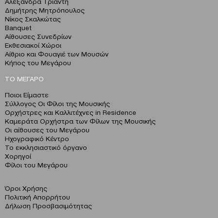
Αλεξάνδρα Τριάντη
Δημήτρης Μητρόπουλος
Νίκος Σκαλκώτας
Banquet
Αίθουσες Συνεδρίων
Εκθεσιακοί Χώροι
Αίθριο και Φουαγιέ των Μουσών
Κήπος του Μεγάρου
ΤΟ ΜΕΓΑΡΟ
Ποιοι Είμαστε
Σύλλογος Οι Φίλοι της Μουσικής
Ορχήστρες και Καλλιτέχνες in Residence
Καμεράτα Ορχήστρα των Φίλων της Μουσικής
Οι αίθουσες του Μεγάρου
Ηχογραφικό Κέντρο
Το εκκλησιαστικό όργανο
Χορηγοί
Φίλοι του Μεγάρου
Όροι Χρήσης
Πολιτική Απορρήτου
Δήλωση Προσβασιμότητας