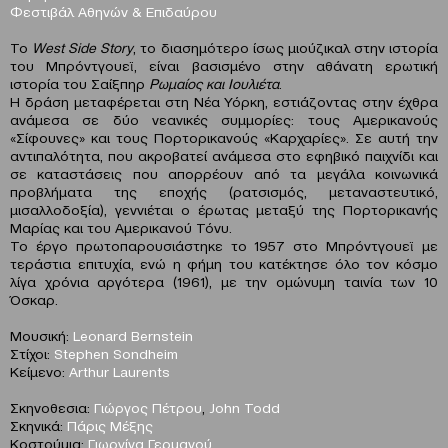
Φεστιβάλ Αθηνών & Επιδαύρου
Το
West Side Story
, το διασημότερο ίσως μιούζικαλ στην ιστορία
του Μπρόντγουεϊ, είναι βασισμένο στην αθάνατη ερωτική
ιστορία του Σαίξπηρ
Ρωμαίος και Ιουλιέτα
.
Η δράση μεταφέρεται στη Νέα Υόρκη, εστιάζοντας στην έχθρα
ανάμεσα σε δύο νεανικές συμμορίες: τους Αμερικανούς
«Σίφουνες» και τους Πορτορικανούς «Καρχαρίες». Σε αυτή την
αντιπαλότητα, που ακροβατεί ανάμεσα στο εφηβικό παιχνίδι και
σε καταστάσεις που απορρέουν από τα μεγάλα κοινωνικά
προβλήματα της εποχής (ρατσισμός, μεταναστευτικό,
μισαλλοδοξία), γεννιέται ο έρωτας μεταξύ της Πορτορικανής
Μαρίας και του Αμερικανού Τόνυ.
Το έργο πρωτοπαρουσιάστηκε το 1957 στο Μπρόντγουεϊ με
τεράστια επιτυχία, ενώ η φήμη του κατέκτησε όλο τον κόσμο
λίγα χρόνια αργότερα (1961), με την ομώνυμη ταινία των 10
Όσκαρ.
Μουσική:
Leonard Bernstein
Στίχοι:
Stephen Sondheim
Κείμενο:
Arthur Laurents
Σκηνοθεσια:
Γιώργος Πέτρου
,
John Todd
Σκηνικά:
Πάρις Μέξης
Κοστούμια:
Γιωργίνα Γερμανού