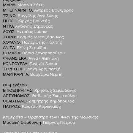
ΜΑΡΙΑ:
Μαρίνα Σάττι
ΜΠΕΡΝΑΡΝΤΟ:
Αντρέας Βούλγαρης
ΤΣΙΝΟ:
Βαγγέλης Αγγελάκης
ΠΕΠΕ:
Γιώργος Βουντάς
ΝΤΙΟ:
Αντώνης Στρούζας
ΛΟΥΙΣ:
Αντρέας Labner
ΤΟΡΟ:
Κοσμάς Μεταξόπουλος
ΧΟΥΑΝΟ:
Παναγιώτης Πολίτης
ΑΝΙΤΑ:
Ελένη Σταμίδου
ΡΟΖΑΛΙΑ:
Βάσια Ζαχαροπούλου
ΦΡΑΝΣΙΣΚΑ:
Άννα Φιλιππάκη
ΚΟΝΣΟΥΕΛΑ:
Ευγενία Λιάκου
ΤΕΡΕΣΙΤΑ:
Ειρήνη Αραμπατζή
ΜΑΡΓΚΑΡΙΤΑ:
Βαρβάρα Νεμπή
Οι «μεγάλοι»
ΕΠΙΘΕΩΡΗΤΗΣ:
Χρήστος Σιμαρδάνης
ΑΣΤΥΝΟΜΟΣ:
Θοδωρής Σκυφτούλης
GLAD HAND:
Δημήτρης Δημόπουλος
ΓΙΑΤΡΟΣ:
Κώστας Κορωναίος
Καμεράτα – Ορχήστρα των Φίλων της Μουσικής
Μουσική διεύθυνση:
Γιώργος Πέτρου
Δείτε το video στο youtube