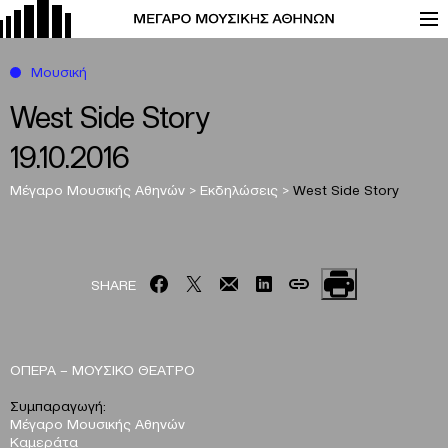
Μουσική
West Side Story
19.10.2016
Μέγαρο Μουσικής Αθηνών
>
Εκδηλώσεις
>
West Side Story
SHARE
ΟΠΕΡΑ – ΜΟΥΣΙΚΟ ΘΕΑΤΡΟ
Συμπαραγωγή:
Μέγαρο Μουσικής Αθηνών
Καμεράτα