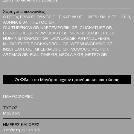
Χορηγοί επικοινωνίας
ΟΤΕ TV, ΕΘΝΟΣ, ΕΘΝΟΣ ΤΗΣ ΚΥΡΙΑΚΗΣ, ΗΜΕΡΗΣΙΑ, ΔΙΕΣΗ 101.3,
ΑΘΗΝΑ 9.84, THETOC.GR,
CULTURENOW.GR, NAFTEMPORIKI.GR, CLICKATLIFE.GR,
ELCULTURE.GR, NEWSBEAST.GR, MONOPOLI.GR, LIFE.GR,
HUFFINGTONPOST.GR, LADYLIKE.GR, ARTANDLIFE.GR,
MUSICITY.GR, ROCKANDROLL.GR, WEBMUSICRADIO.GR,
IN2LIFE.GR, GETGREEKMUSIC.GR, MUSICCORNER.GR,
ARTMAG.GR, FULL-TIME.GR, NEOLAIA.GR, METEO.GR
Οι Φίλοι του Μεγάρου έχουν προνόμια και εκπτώσεις
ΠΛΗΡΟΦΟΡΙΕΣ
ΤΥΠΟΣ
Μουσική
ΗΜΕΡΕΣ ΚΑΙ ΩΡΕΣ
Τετάρτη 19.10.2016