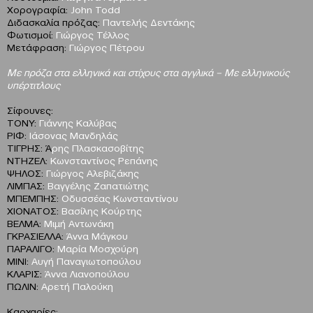
Χορογραφία:
John Todd
Διδασκαλία πρόζας:
Παντελής Δεντάκης
Φωτισμοί:
Γιώργος Τέλλος
Μετάφραση:
Γιώργος Πέτρου
Με πρόζα στα ελληνικά και στίχους στα αγγλικά – Με ελληνικούς
υπέρτιτλους
Σίφουνες:
ΤΟΝΥ:
Γιάννης Καλύβας
ΡΙΦ:
Ιάσονας Μανδηλάς
ΤΙΓΡΗΣ: Ά
ρης Πλασκασοβίτης
ΝΤΗΖΕΛ:
Κωνσταντίνος Ρεπάνης
ΨΗΛΟΣ:
Γιώργος Αλεβιζάκης
ΛΙΜΠΑΣ:
Βαγγέλης Ζαπατιώτης
ΜΠΕΜΠΗΣ:
Οδυσσέας Κωνσταντίνου
ΧΙΟΝΑΤΟΣ:
Βασίλης Κούρτης
ΒΕΛΜΑ:
Μιμή Αντωνάκη
ΓΚΡΑΣΙΕΛΛΑ:
Άννα Μάγκου
ΠΑΡΑΛΙΓΟ:
Μαρία Μοσχούρη
ΜΙΝΙ:
Αυγή Παναγιωτοπούλου
ΚΛΑΡΙΣ:
Άννα Λιανοπούλου
ΠΩΛΙΝ:
Αρετή Παλούκη
Καρχαρίες: