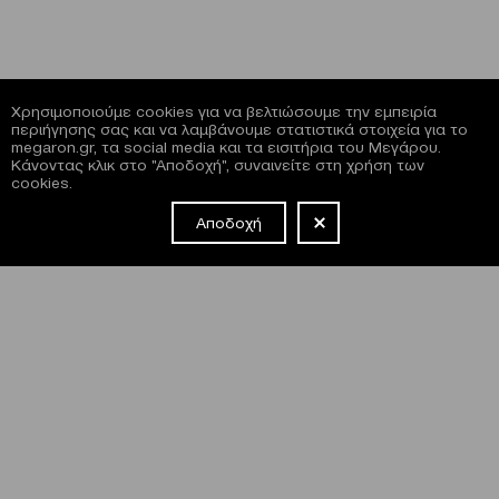
Χρησιμοποιούμε cookies για να βελτιώσουμε την εμπειρία
περιήγησης σας και να λαμβάνουμε στατιστικά στοιχεία για το
megaron.gr, τα social media και τα εισιτήρια του Μεγάρου.
Κάνοντας κλικ στο "Αποδοχή", συναινείτε στη χρήση των
cookies.
Αποδοχή
NEWSLETTER