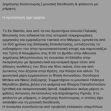
Δημήτρης Κούντουρας | μουσική διεύθυνση & φλάουτο με
ράμφος
Η προπώληση έχει αρχίσει
To Ex Silentio, ένα από τα πιο δραστήρια σύνολα Παλαιάς
Μουσικής που ειδικεύεται στις ιστορικά τεκμηριωμένες
ερμηνείες και εμφανίζεται τακτικά στο Μέγαρο, εμπνέεται από
τα 200 χρόνια της Ελληνικής Επανάστασης, εστιάζοντας το
ενδιαφέρον του στην προεπαναστατική εποχή, και παρουσιάζει
την Τρίτη 9 Νοεμβρίου στις 8:30 το βράδυ στην Αίθουσα
Δημήτρης Μητρόπουλος τη συναυλία «Η Ελλάδα στην
Αναγέννηση» με θρησκευτικά και κοσμικά έργα τόσο από
έλληνες συνθέτες του 15ου και 16ου αιώνα, όσο και από
Δυτικούς που έζησαν στην Κρήτη, την Κύπρο και αλλού. Τα
φωνητικά μέρη ερμηνεύουν οι Φανή Αντωνέλου, Θεοδώρα
Μπάκα και Νίκος Ζιάζιαρης. Συμμετέχουν οι μουσικοί: Ηλέκτρα
Μηλιάδου (βιέλα, βιόλα ντα γκάμπα) και Φλώρα Παπαδοπούλου
(γοτθική και αναγεννησιακή άρπα). Λαμβάνουν ακόμη μέρος οι
ψάλτες Αντώνιος Αετόπουλος και Χαράλαμπος Ριμπάς. Στο
φλάουτο με ράμφος, o Δημήτρης Κούντουρας, ο οποίος έχει
αναλάβει και τη μουσική διεύθυνση.
Η συναυλία συνοδεύεται από προβολή ελληνικών υπερτίτλων.