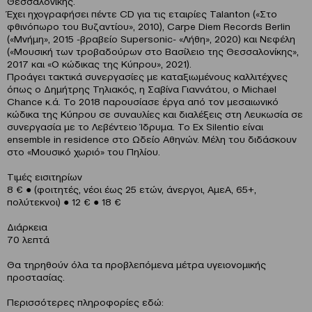
Θεσσαλονίκης.
Έχει ηχογραφήσει πέντε CD για τις εταιρίες Talanton («Στο
φθινόπωρο του Βυζαντίου», 2010), Carpe Diem Records Berlin
(«Μνήμη», 2015 -βραβείο Supersonic- «Λήθη», 2020) και Νεφέλη
(«Μουσική των τροβαδούρων στο Βασίλειο της Θεσσαλονίκης»,
2017 και «Ο κώδικας της Κύπρου», 2021).
Προάγει τακτικά συνεργασίες με καταξιωμένους καλλιτέχνες
όπως ο Δημήτρης Τηλιακός, η Σαβίνα Γιαννάτου, ο Michael
Chance κ.ά. Το 2018 παρουσίασε έργα από τον μεσαιωνικό
κώδικα της Κύπρου σε συναυλίες και διαλέξεις στη Λευκωσία σε
συνεργασία με το Λεβέντειο Ίδρυμα. Το Ex Silentio είναι
ensemble in residence στο Ωδείο Αθηνών. Μέλη του διδάσκουν
στο «Μουσικό χωριό» του Πηλίου.
Τιμές εισιτηρίων
8 € ● (φοιτητές, νέοι έως 25 ετών, άνεργοι, ΑμεΑ, 65+,
πολύτεκνοι) ● 12 € ● 18 €
Διάρκεια
70 λεπτά
Θα τηρηθούν όλα τα προβλεπόμενα μέτρα υγειονομικής
προστασίας.
Περισσότερες πληροφορίες εδώ: