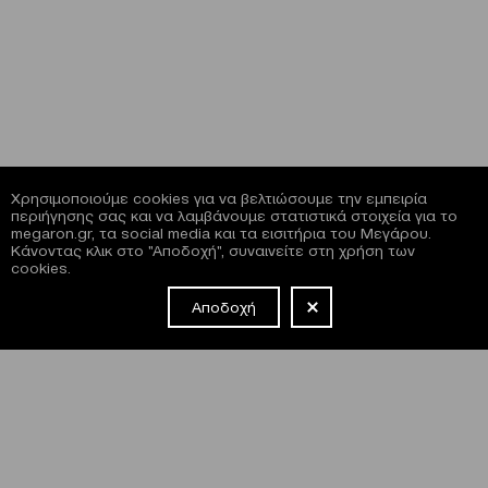
Χρησιμοποιούμε cookies για να βελτιώσουμε την εμπειρία
περιήγησης σας και να λαμβάνουμε στατιστικά στοιχεία για το
megaron.gr, τα social media και τα εισιτήρια του Μεγάρου.
Κάνοντας κλικ στο "Αποδοχή", συναινείτε στη χρήση των
cookies.
Αποδοχή
NEWSLETTER