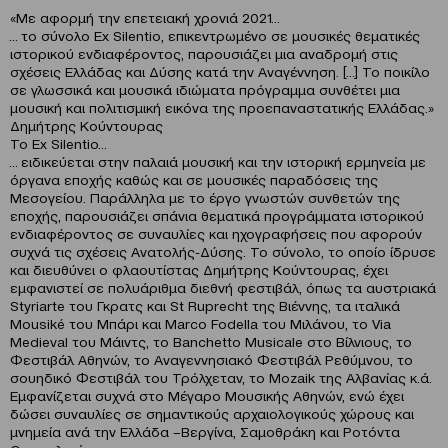
«Με αφορμή την επετειακή χρονιά 2021…
… το σύνολο Ex Silentio, επικεντρωμένο σε μουσικές θεματικές
ιστορικού ενδιαφέροντος, παρουσιάζει μια αναδρομή στις
σχέσεις Ελλάδας και Δύσης κατά την Αναγέννηση. […] Το ποικίλο
σε γλωσσικά και μουσικά ιδιώματα πρόγραμμα συνθέτει μια
μουσική και πολιτισμική εικόνα της προεπαναστατικής Ελλάδας.»
Δημήτρης Κούντουρας
Το Ex Silentio…
… ειδικεύεται στην παλαιά μουσική και την ιστορική ερμηνεία με
όργανα εποχής καθώς και σε μουσικές παραδόσεις της
Μεσογείου. Παράλληλα με το έργο γνωστών συνθετών της
εποχής, παρουσιάζει σπάνια θεματικά προγράμματα ιστορικού
ενδιαφέροντος σε συναυλίες και ηχογραφήσεις που αφορούν
συχνά τις σχέσεις Ανατολής-Δύσης. Το σύνολο, το οποίο ίδρυσε
και διευθύνει ο φλαουτίστας Δημήτρης Κούντουρας, έχει
εμφανιστεί σε πολυάριθμα διεθνή φεστιβάλ, όπως τα αυστριακά
Styriarte του Γκρατς και St Ruprecht της Βιέννης, τα ιταλικά
Mousiké του Μπάρι και Marco Fodella του Μιλάνου, το Via
Medieval του Μάιντς, το Banchetto Musicale στο Βίλνιους, το
Φεστιβάλ Αθηνών, το Αναγεννησιακό Φεστιβάλ Ρεθύμνου, το
σουηδικό Φεστιβάλ του Τρόλχεταν, το Mozaik της Αλβανίας κ.ά.
Εμφανίζεται συχνά στο Μέγαρο Μουσικής Αθηνών, ενώ έχει
δώσει συναυλίες σε σημαντικούς αρχαιολογικούς χώρους και
μνημεία ανά την Ελλάδα –Βεργίνα, Σαμοθράκη και Ροτόντα