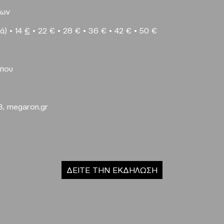
ίων
ά)
•
14
€
•
22 €
•
28 €
•
36 €
•
42 €
•
50 €
ίπου
3,
megaron
.
gr
ΔΕΙΤΕ ΤΗΝ ΕΚΔΗΛΩΣΗ