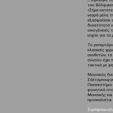
του Bόλφγκαν
«Σήμα κατατε
νεαρά μέλη τ
εξασφαλίσει 
δυνατότητα ν
οικογένειές τ
ισχύει για τα
Το ρεπερτόρι
κλασικές χορ
συνθετών, τα
σύνολο έχει 
τακτικά με φ
Μουσικός διε
Σάλτσμπουργκ
Πανεπιστήμιο
φωνητικά στο
Μουσικής και 
προσκαλείται 
Συμπαραγωγή