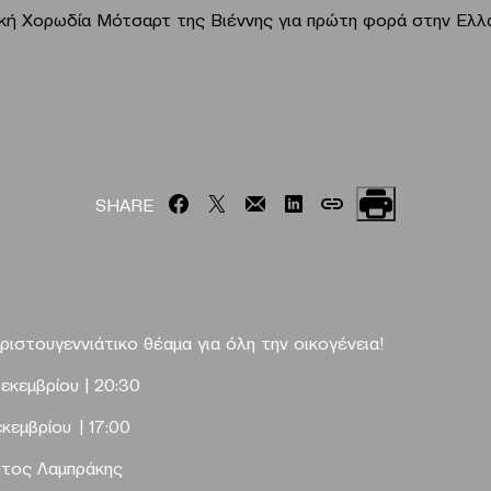
ική Χορωδία Μότσαρτ της Βιέννης για πρώτη φορά στην Ελ
SHARE
ριστουγεννιάτικο θέαμα
για όλη την οικογένεια!
εκεμβρίου |
20:30
εκεμβρίου |
17:00
στος Λαμπράκης