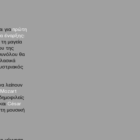
ι για
πρώτη
α έναρξης:
 τη μαγεία
ου της
συνόλου θα
κλασικά
αυστριακός
να λείπουν
Mozart
δημοφιλείς
]και
C
é
sar
 τη μουσική
τη γέννηση