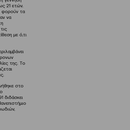
ως 21 ετών.
υ φορούν τα
αν να
τη
τις
ίθεση με ό,τι
εριλαμβάνει
χρονων
λίες της. Το
άζεται
ς.
ννήθηκε στο
το
1 διδάσκει
Πανεπιστήμιο
ρωδιών,