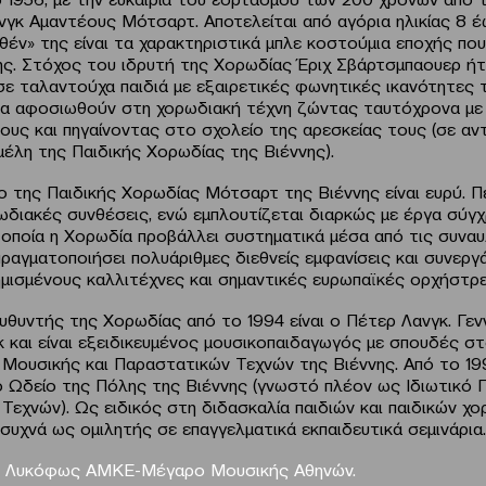
γκ Αμαντέους Μότσαρτ. Αποτελείται από αγόρια ηλικίας 8 έ
θέν» της είναι τα χαρακτηριστικά μπλε κοστούμια εποχής πο
ης. Στόχος του ιδρυτή της Χορωδίας Έριχ Σβάρτσμπαουερ ήτ
σε ταλαντούχα παιδιά με εξαιρετικές φωνητικές ικανότητες 
α αφοσιωθούν στη χορωδιακή τέχνη ζώντας ταυτόχρονα με 
ους και πηγαίνοντας στο σχολείο της αρεσκείας τους (σε αντ
 μέλη της Παιδικής Χορωδίας της Βιέννης).
ο της Παιδικής Χορωδίας Μότσαρτ της Βιέννης είναι ευρύ. Π
ωδιακές συνθέσεις, ενώ εμπλουτίζεται διαρκώς με έργα σύγ
 οποία η Χορωδία προβάλλει συστηματικά μέσα από τις συναυ
πραγματοποιήσει πολυάριθμες διεθνείς εμφανίσεις και συνεργ
ημισμένους καλλιτέχνες και σημαντικές ευρωπαϊκές ορχήστρε
υθυντής της Χορωδίας από το 1994 είναι ο Πέτερ Λανγκ. Γε
 και είναι εξειδικευμένος μουσικοπαιδαγωγός με σπουδές σ
 Μουσικής και Παραστατικών Τεχνών της Βιέννης. Από το 199
 Ωδείο της Πόλης της Βιέννης (γνωστό πλέον ως Ιδιωτικό 
Τεχνών). Ως ειδικός στη διδασκαλία παιδιών και παιδικών χο
συχνά ως ομιλητής σε επαγγελματικά εκπαιδευτικά σεμινάρια.
: Λυκόφως ΑΜΚΕ-Μέγαρο Μουσικής Αθηνών.