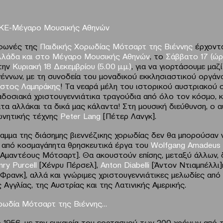
Ε-Μέγαρο Μουσικής Αθηνών
 φωνές της
Παιδικής Χορωδίας Μότσαρτ της Βιέννης
έρχοντα
λλάδα
και στο
Μέγαρο Μουσικής Αθηνών
, το
Σάββατο 17 (ώρ
 την
Κυριακή 18 Δεκεμβρίου
(5.00 μ.μ.)
, για να γιορτάσουμε μαζί
έννων, με τη συνοδεία του μοναδικού εκκλησιαστικού οργάν
ήστος Λαμπράκης
! Τα νεαρά μέλη του ιστορικού αυστριακού 
δοσιακά χριστουγεννιάτικα τραγούδια από όλο τον κόσμο, 
τα αλλάκαι τα δικά μας κάλαντα! Στη μουσική διεύθυνση, ο 
ωνητικής τέχνης
Peter Lang
[Πέτερ Λανγκ].
αμμα της διάσημης βιεννέζικης χορωδίας δεν θα μπορούσαν 
από κοσμαγάπητα θρησκευτικά έργα του
Wolfgang
Amadeus
Αμαντέους Μότσαρτ]. Θα ακουστούν επίσης, μεταξύ άλλων, 
nry
Purcell
[Χένρυ Πέρσελ],
Anton
Diabelli
[Άντον Ντιαμπέλλι
Φρανκ], αλλά και γνώριμες χριστουγεννιάτικες μελωδίες από
Αγγλίας, της Αυστρίας και της Λατινικής Αμερικής.
ρωδία Μότσαρτ της Βιέννης…
ο 1956, με την ευκαιρία του εορτασμού των 200 χρόνων από 