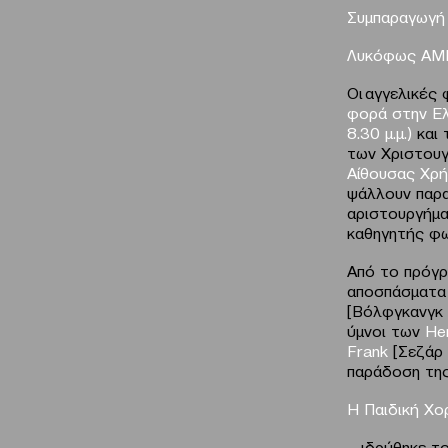
Συμπαραγωγή
Λυκόφως ΑΜΚ
Οι αγγελικές
φορά στην Ε
8.30 μ.μ.)
και
των Χριστουγ
Αίθουσας Χρ
ψάλλουν παρα
αριστουργήμα
καθηγητής φ
Από το πρόγρ
αποσπάσματα 
[Βόλφγκανγκ 
ύμνοι των
He
Frank
[Σεζάρ 
παράδοση της 
Η Παιδική Χο
… ιδρύθηκε τ