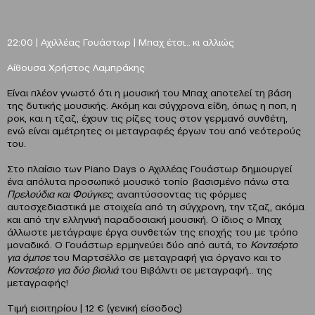
22:00 | Αχιλλέας Γουάστωρ | Μπαχ έτσι… κι αλλιώς
Αίθουσα Χρήστος Λαμπράκης
Είναι πλέον γνωστό ότι η μουσική του Μπαχ αποτελεί τη βάση
της δυτικής μουσικής. Ακόμη και σύγχρονα είδη, όπως η ποπ, η
ροκ, και η τζαζ, έχουν τις ρίζες τους στον γερμανό συνθέτη,
ενώ είναι αμέτρητες οι μεταγραφές έργων του από νεότερούς
του.
Στο πλαίσιο των Piano Days ο Αχιλλέας Γουάστωρ δημιουργεί
ένα απόλυτα προσωπικό μουσικό τοπίο βασισμένο πάνω στα
Πρελούδια και Φούγκες
, αναπτύσσοντας τις φόρμες
αυτοσχεδιαστικά με στοιχεία από τη σύγχρονη, την τζαζ, ακόμα
και από την ελληνική παραδοσιακή μουσική. Ο ίδιος ο Μπαχ
άλλωστε μετάγραψε έργα συνθετών της εποχής του με τρόπο
μοναδικό. Ο Γουάστωρ ερμηνεύει δύο από αυτά, το
Κοντσέρτο
για όμποε
του Μαρτσέλλο σε μεταγραφή για όργανο και το
Κοντσέρτο για δύο βιολιά
του Βιβάλντι σε μεταγραφή… της
μεταγραφής!
Τιμή εισιτηρίου | 12 € (γενική είσοδος)