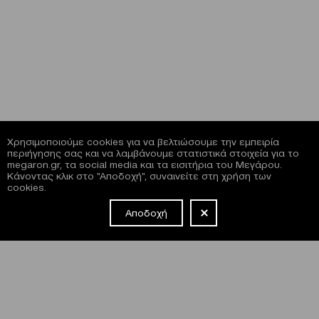
Χρησιμοποιούμε cookies για να βελτιώσουμε την εμπειρία
περιήγησης σας και να λαμβάνουμε στατιστικά στοιχεία για το
megaron.gr, τα social media και τα εισιτήρια του Μεγάρου.
Κάνοντας κλικ στο "Αποδοχή", συναινείτε στη χρήση των
cookies.
Αποδοχή
NEWSLETTER