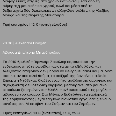
διαφορετικές στιγμές στο χρόνο ενώνονται μέσα από τη
σύμπραξη μουσικής και χορού, αλλά και μέσα από τη
δεξιοτεχνία δύο διακεκριμένων ελληνίδων σολίστ, της Αλεξίας
Μουζά και της Νεφέλης Μούσουρα.
Τιμή εισιτηρίου | 12 € (γενική είσοδος)
20:30 |
Alexandra
Dovgan
Αίθουσα Δημήτρης Μητρόπουλος
Το 2019 θρυλικός Γκριγκόρι Σοκόλοφ παρουσίασε την
ενδεκάχρονη τότε ρωσίδα πιανίστα με τα εξής λόγια: «…η
Αλεξάντρα Ντόβγκαν δεν μπορεί να θεωρηθεί παιδί θαύμα, διότι,
όσο και αν αποτελεί θαύμα, το παίξιμό της δεν είναι παιδικό».
Σήμερα η Ντόβγκαν, διαθέτοντας ήχο ασύλληπτης ομορφιάς και
αξιοζήλευτη δεξιοτεχνική ακρίβεια, μεσουρανεί στο μουσικό
στερέωμα ξεσηκώνοντας θύελλες ενθουσιασμού στις μεγάλες
αίθουσες του κόσμου. Στο Mέγαρο ξεδιπλώνει τα χαρίσματά
της ερμηνεύοντας μεγαλεπήβολα πιανιστικά έργα, όπως είναι οι
σονάτες του Μπετόβεν, του Σούμαν και του Σκριάμπιν.
Τιμές εισιτηρίων | 10 € (εκπτωτικό), 17 €, 25 €