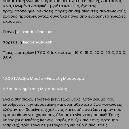
παράσταση γνώρισε τεράστια επιτυχία σε Ευρώπη, Αυστραλία,
Κίνα, Ηνωμένα Αραβικά Εμιράτα και ΗΠΑ, έχοντας
πραγματοποιηθεί δεκάδες φορές σε σημαίνοντες συναυλιακούς
χώρους προσελκύοντας συνολικά πάνω από εβδομήντα χιλιάδες
ακροατές!
Πιάνο |
Alexandra Dariescu
Χορεύει η
Imogen-Lily Ash
Τιμές εισιτηρίων | 7,50 € (εκπτωτικό), 10 €, 15 €, 20 €, 25 €, 30 €,
35 €
19:00 |
Αλεξία
Μουζά
̶
Νεφέλη
Μούσουρα
Αίθουσα Δημήτρης Μητρόπουλος
Ένα αισθησιακό, ερωτικό βιεννέζικο βαλς, λάτιν ρυθμοί που
εκτοξεύουν την αδρεναλίνη και συμπαθέστατα ζώα ̶ ογκώδεις
ελέφαντες, δυσκίνητες χελώνες και περήφανα λιοντάρια ̶ που
προσπαθούν να… χορέψουν, όλα αυτά γίνονται μουσική! Τρεις
υπέροχοι συνθέτες (Μωρίς Ραβέλ, Καμίγ Σαιν-Σανς, Αρτούρο
Μάρκες), τρία έργα σε μεταγραφή για δύο πιάνα, τρεις