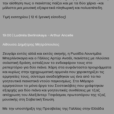
την αίσθηση πως ο πιανίστας παίζει και με τα δύο χέρια –και
μάλιστα μια μουσική εξαιρετικά πληθωρική και πολυεπίπεδη.
Τιμή εισιτηρίου | 12 € (γενική είσοδος)
19:00 |
Ludmila
Berlinskaya
̶
Arthur
Ancelle
Αίθουσα Δημήτρης Μητρόπουλος
Ζευγάρι εντός αλλά και εκτός σκηνής, η Ρωσίδα Λουντμίλα
Μπερλίνσκαγια και ο Γάλλος Αρτύρ Ανσέλ, πιανίστες με πλούσια
σολιστική δράση, εστιάζουν το ενδιαφέρον τους στο
ρεπερτόριο για δύο πιάνα. Χάρη στα ευφάνταστα προγράμματα
και κυρίως στην ηχοχρωματική αρμονία που χαρακτηρίζει τις
ερμηνείες τους, σύντομα αναδείχθηκαν ως ένα από τα πιο
γοητευτικά πιανιστικά ντούο παγκοσμίως. Στο Μέγαρο
ερμηνεύουν το μόνα έργα του Σοστακόβιτς που γράφτηκαν
εξαρχής για δύο πιάνα και γοητευτικές συνθέσεις με τζαζ
απόχρωση του Αλεξάντερ Τσφάσμαν, πρωτοπόρου της τζαζ
μουσικής στη Σοβιετική Ένωση.
Με την υποστήριξη της Πρεσβείας της Γαλλίας στην Ελλάδα