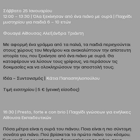
Σάββατο 25 Ιανουαρίου
12:00 – 13:30 | Όλα ξεκίνησαν από ένα πιάνο με ουρά | Παιχνίδι
μυστηρίου
για παιδιά 6 – 10 ετών
Φουαγιέ Αίθουσας Αλεξάνδρα Τριάντη
Με αφορμή ένα γράμμα από τα παλιά, τα παιδιά περιηγούνται
στους χώρους του Μεγάρου και ανακαλύπτουν την απίστευτη
ιστορία του, που ξεκίνησε από ένα πιάνο με ουρά. Θα
καταφέρουν να λύσουν τους γρίφους, να περάσουν τις
δοκιμασίες και να ολοκληρώσουν την αποστολή τους;
Ιδέα – Συντονισμός |
Κάτια Παπασπηλιοπούλου
Τιμή εισιτηρίου | 5 € (γενική είσοδος)
16:30 |
Presto
,
forte
e
con
brio
| Παιχνίδι γνώσεων για ενήλικες
Αίθουσα Εκπαιδευτικών
Πόσα μέτρα είναι η ουρά του πιάνου; Ποια είναι η πιο σύντομη
σονάτα για πιάνο; Πού βρίσκεται το πρώτο πιάνο του κόσμου;
Ένα κουίζ με ερωτήσεις και δοκιμασίες για το πιάνο, τους