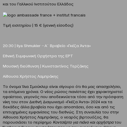
και του Γαλλικού Ινστιτούτου Ελλάδος
Τιμή εισιτηρίου | 15 € (γενική είσοδος)
20:30 |
Ilya
Shmukler
̶ Α΄ Βραβείο «Γκέζα Άντα»
Εθνική Συμφωνική Ορχήστρα της ΕΡΤ
Μουσική διεύθυνση | Κωνσταντίνος Τερζάκης
Αίθουσα Χρήστος Λαμπράκης
Το όνομα Ίλια Σμούκλερ είναι σίγουρο ότι θα μας απασχολήσει,
τα επόμενα χρόνια. Ο νέος ρώσος πιανίστας έχει χαρακτηριστεί
ηφαίστειο, γεγονός που αποδεικνύεται τόσο από την πρόσφατη
νίκη του στον Διεθνή Διαγωνισμό «Γκέζα Άντα» 2024 και τα
δεκάδες άλλα βραβεία που έχει αποσπάσει, όσο και από τις
επιτυχημένες εμφανίσεις του διεθνώς. Στη συναυλία του στην
Αίθουσα Χρήστος Λαμπράκης, ο νεαρός βιρτουόζος, θα
παρουσιάσει το περίφημο
Κοντσέρτο για πιάνο και ορχήστρα
του
Έντβαρντ Γκρηγκ συμπράττοντας με τον ανερχόμενο έλληνα