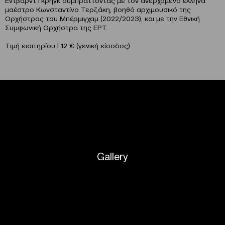
μαέστρο Κωνσταντίνο Τερζάκη, βοηθό αρχιμουσικό της
Ορχήστρας του Μπέρμιγχαμ (2022/2023), και με την Εθνική
Συμφωνική Ορχήστρα της ΕΡΤ.
Τιμή εισιτηρίου | 12 € (γενική είσοδος)
Gallery