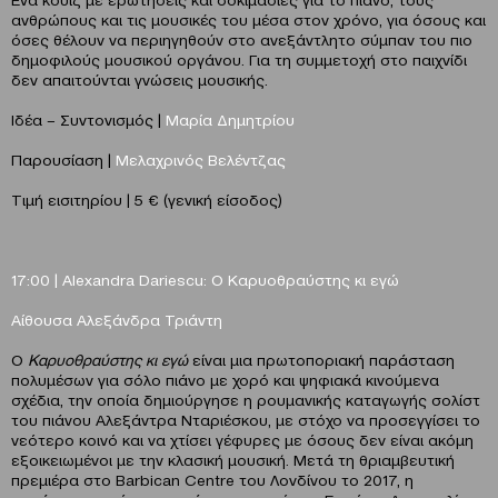
ανθρώπους και τις μουσικές του μέσα στον χρόνο, για όσους και
όσες θέλουν να περιηγηθούν στο ανεξάντλητο σύμπαν του πιο
δημοφιλούς μουσικού οργάνου. Για τη συμμετοχή στο παιχνίδι
δεν απαιτούνται γνώσεις μουσικής.
Ιδέα – Συντονισμός |
Μαρία Δημητρίου
Παρουσίαση |
Μελαχρινός Βελέντζας
Τιμή εισιτηρίου | 5 € (γενική είσοδος)
17:00 |
Alexandra
Dariescu
: Ο Καρυοθραύστης κι εγώ
Αίθουσα Αλεξάνδρα Τριάντη
Ο
Καρυοθραύστης κι εγώ
είναι μια πρωτοποριακή παράσταση
πολυμέσων για σόλο πιάνο με χορό και ψηφιακά κινούμενα
σχέδια, την οποία δημιούργησε η ρουμανικής καταγωγής σολίστ
του πιάνου Αλεξάντρα Νταριέσκου, με στόχο να προσεγγίσει το
νεότερο κοινό και να χτίσει γέφυρες με όσους δεν είναι ακόμη
εξοικειωμένοι με την κλασική μουσική. Μετά τη θριαμβευτική
πρεμιέρα στο Barbican Centre του Λονδίνου το 2017, η