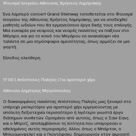
Φουαγιέ Ισογείου Αίθουσας Χρήστος Λαμπράκης
Ένα λαμπερό concert Grand Steinway τοποθετείται στο Φουαγιέ
Ισογείου της Αίθουσας Χρήστος Λαμπράκης, για να υποδεχθεί
μαθητές ωδείων που θα ερμηνεύσουν έργα δικής τους επιλογής.
Μια ευκαιρία για νεαρούς και νεαρές πιανίστες να παίξουν στο
Μέγαρο, και για το κοινό του Μεγάρου να ανακαλύψει νέα
ταλέντα σε μια ατμόσφαιρα αμεσότητας, όπως αρμόζει σε μια
γιορτή.
Είσοδος ελεύθερη
17:00 | Απόστολος Παληός | Για αριστερό χέρι
Αίθουσα Δημήτρης Μητρόπουλος
Ο διακεκριμένος πιανίστας Απόστολος Παληός μας ξεναγεί στο
υπέροχο ρεπερτόριο για αριστερό χέρι ερμηνεύοντας με
απόλυτη δεξιοτεχνία περισσότερο ή λιγότερο γνωστά έργα
διάσημων συνθετών. Ορισμένοι από αυτούς, όπως ο Σαιν-Σανς
και ο Μπριτζ, απολαμβάνουν τη λιτότητα που υπαγορεύει ο
ηθελημένος αυτός περιορισμός. Άλλοι, όπως ο Μπάρτοκ, ο
Μπλούμενφελντ και ο Γκοντόφσκυ, δημιουργούν στον ακροατή