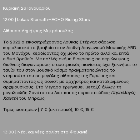
Κυριακή 26 Ιανουαρίου
12:00 |
Lukas
Sternath
̶
ECHO
Rising
Stars
Αίθουσα Δημήτρης Μητρόπουλος
Το 2022 ο εικοσιτριάχρονος Λούκας Στέρνατ σάρωσε
κυριολεκτικά τα βραβεία στον Διεθνή Διαγωνισμό Μουσικής ARD
του Μονάχου, κερδίζοντας όχι μόνο το πρώτο αλλά και επτά
ειδικά βραβεία. Με πολλές ακόμη διακρίσεις σε περιώνυμους
διεθνείς διαγωνισμούς, ο αυστριακός πιανίστας έχει ξεκινήσει το
ταξίδι του στον μουσικό κόσμο πραγματοποιώντας το
ντεμπούτο του σε μεγάλες αίθουσες της Ευρώπης και
συμπράττοντας ως σολίστ με ορχήστρες και καταξιωμένους
αρχιμουσικούς. Στο Μέγαρο ερμηνεύει, μεταξύ άλλων, τη
μεγαλειώδη Σονάτα του Λιστ και τις περιπετειώδεις
Παραλλαγές
Χαίντελ
του Μπραμς.
Τιμές εισιτηρίων | 7 € (εκπτωτικό), 10 €, 15 €
13:00 | Νέοι και νέες σολίστ στο Φουαγιέ