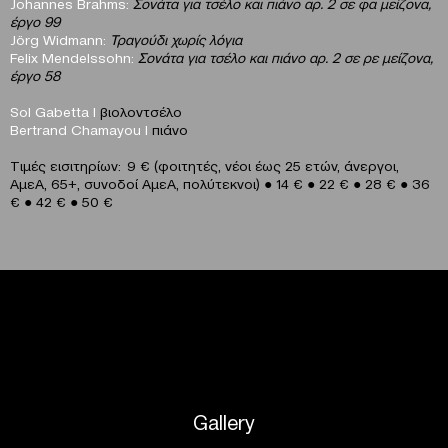
Johannes
Brahms
:
Σονάτα για τσέλο και πιάνο αρ. 2 σε φα μείζονα,
έργο 99
J
ö
rg
Widmann
:
Τραγούδι χωρίς λόγια
Felix
Mendelssohn
:
Σονάτα για τσέλο και πιάνο αρ. 2 σε ρε μείζονα,
έργο 58
Sol Gabetta
I
βιολοντσέλο
Bertrand Chamayou
I
πιάνο
Τιμές εισιτηρίων: 9 € (φοιτητές, νέοι έως 25 ετών, άνεργοι,
ΑμεΑ, 65+, συνοδοί ΑμεΑ, πολύτεκνοι) ● 14 € ● 22 € ● 28 € ● 36
€ ● 42 € ● 50 €
Gallery