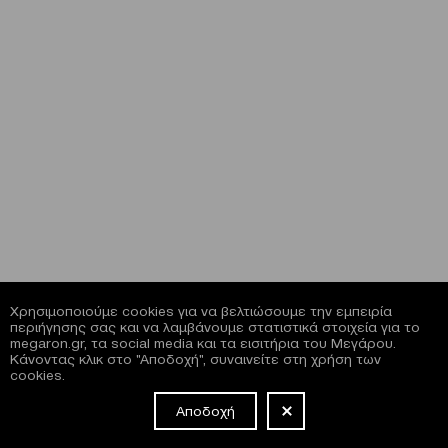
Χρησιμοποιούμε cookies για να βελτιώσουμε την εμπειρία
περιήγησης σας και να λαμβάνουμε στατιστικά στοιχεία για το
megaron.gr, τα social media και τα εισιτήρια του Μεγάρου.
Κάνοντας κλικ στο "Αποδοχή", συναινείτε στη χρήση των
cookies.
Αποδοχή