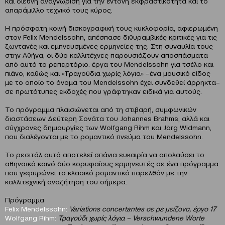
και διεθνή αναγνώριση για την έντονη εκφραστικότητα και το
απαράμιλλο τεχνικό τους κύρος.
Η πρόσφατη κοινή δισκογραφική τους κυκλοφορία, αφιερωμένη
στον Felix Mendelssohn, απέσπασε διθυραμβικές κριτικές για τις
ζωντανές και εμπνευσμένες ερμηνείες της. Στη συναυλία τους
στην Αθήνα, οι δύο καλλιτέχνες παρουσιάζουν αποσπάσματα
από αυτό το ρεπερτόριο: έργα του Mendelssohn για τσέλο και
πιάνο, καθώς και «Τραγούδια χωρίς λόγια» –ένα μουσικό είδος
με το οποίο το όνομα του Mendelssohn έχει συνδεθεί άρρηκτα–
σε πρωτότυπες εκδοχές που γράφτηκαν ειδικά για αυτούς.
Το πρόγραμμα πλαισιώνεται από τη στιβαρή, συμφωνικών
διαστάσεων Δεύτερη Σονάτα του Johannes Brahms, αλλά και
σύγχρονες δημιουργίες των Wolfgang Rihm και Jörg Widmann,
που διαλέγονται με το ρομαντικό πνεύμα του Mendelssohn.
Το ρεσιτάλ αυτό αποτελεί σπάνια ευκαιρία να απολαύσει το
αθηναϊκό κοινό δύο κορυφαίους ερμηνευτές σε ένα πρόγραμμα
που γεφυρώνει το κλασικό ρομαντικό παρελθόν με την
καλλιτεχνική αναζήτηση του σήμερα.
Πρόγραμμα
Felix
Mendelssohn
:
Variations
concertantes
σε ρε μείζονα, έργο 17
Wolfgang
Rihm
:
Τραγούδι χωρίς λόγια –
Verschwundene
Worte