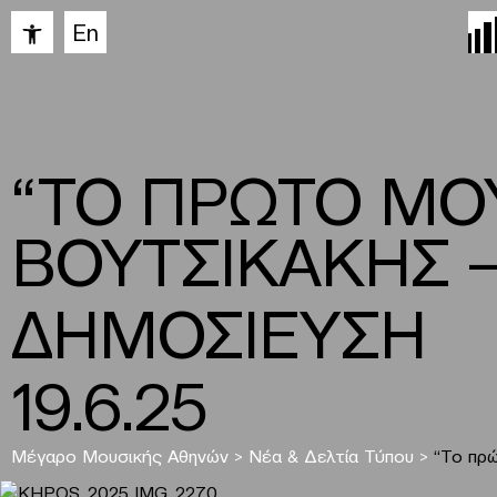
Ανοίξτε τη γραμμή εργαλείων
En
“ΤΟ ΠΡΩΤΟ ΜΟ
ΒΟΥΤΣΙΚΑΚΗΣ 
ΔΗΜΟΣΙΕΥΣΗ
19.6.25
Μέγαρο Μουσικής Αθηνών
>
Νέα & Δελτία Τύπου
>
“Το πρ