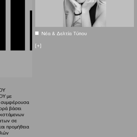
Νέα & Δελτία Τύπου
[+]
ΟΥ
Υ με
ν συμφέρουσα
ορά βάσει
φιστάμενων
άτων σε
αι προμήθεια
αλών