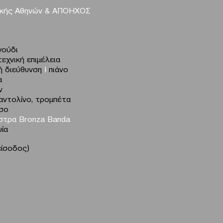
ικής Αθηνών & ΑΠΟΗΧΟΣ
ούδι
τεχνική επιμέλεια
ή διεύθυνση
Ι
πιάνο
α
ν
μαντολίνο, τρομπέτα
σο
ήστρα
Bronza
Banda
ία
 είσοδος)