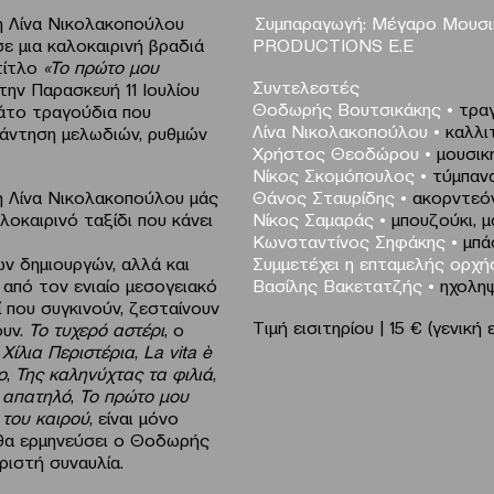
η Λίνα Νικολακοπούλου
Συμπαραγωγή: Μέγαρο Μουσ
ε μια καλοκαιρινή βραδιά
PRODUCTIONS E.E
τίτλο
«Το πρώτο μου
Συντελεστές
την Παρασκευή 11 Ιουλίου
Θοδωρής Βουτσικάκης
•
τραγ
μάτο τραγούδια που
Λίνα Νικολακοπούλου
•
καλλι
νάντηση μελωδιών, ρυθμών
Χρήστος Θεοδώρου
•
μουσικ
Νίκος Σκομόπουλος
•
τύμπαν
 Λίνα Νικολακοπούλου μάς
Θάνος Σταυρίδης
•
ακορντεό
οκαιρινό ταξίδι που κάνει
Νίκος Σαμαράς
•
μπουζούκι, 
Κωνσταντίνος Σηφάκης
•
μπά
ν δημιουργών, αλλά και
Συμμετέχει
η επταμελής ορχ
από τον ενιαίο μεσογειακό
Βασίλης Βακετατζής
•
ηχοληψ
ί που συγκινούν, ζεσταίνουν
Τιμή εισιτηρίου | 15 € (γενική
ουν.
Το τυχερό αστέρι
, ο
α
Χίλια Περιστέρια
,
La vita è
o
,
Της καληνύχτας τα φιλιά
,
 απατηλό
,
Το πρώτο μου
 του καιρού
, είναι μόνο
 θα ερμηνεύσει ο Θοδωρής
ριστή συναυλία.