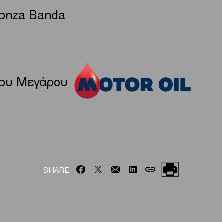
ronza Banda
του Μεγάρου
SHARE