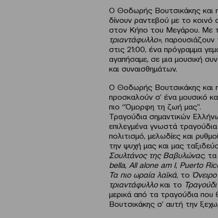
Ο Θοδωρής Βουτσικάκης και 
δίνουν ραντεβού με το κοινό σ
στον Κήπο του Μεγάρου. Με 
τριαντάφυλλο»
, παρουσιάζουν 
στις 21:00, ένα πρόγραμμα γε
αγαπήσαμε, σε μια μουσική συ
και συναισθημάτων.
Ο Θοδωρής Βουτσικάκης και η
προσκαλούν σ’ ένα μουσικό καλ
πιο “Όμορφη τη ζωή μας”.
Τραγούδια σημαντικών Ελλήνω
επιλεγμένα γνωστά τραγούδια 
πολιτισμό, μελωδίες και ρυθμο
την ψυχή μας και μας ταξιδεύ
Σουλτάνος της Βαβυλώνας
, τ
bella
,
All alone am I
,
Puerto Ric
Τα πιο ωραία λαϊκά
, το
Όνειρο
τριαντάφυλλο
και το
Τραγούδι
μερικά από τα τραγούδια που
Βουτσικάκης σ’ αυτή την ξεχω