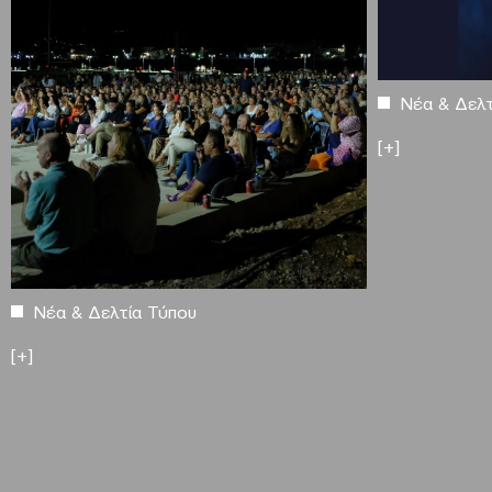
Νέα & Δελτ
[+]
Νέα & Δελτία Τύπου
[+]