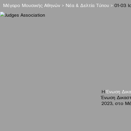
Μέγαρο Μουσικής Αθηνών
>
Νέα & Δελτία Τύπου
>
01-03 
Η
Ένωση Δικα
Ένωση Δικαστώ
2023, στο Μέ