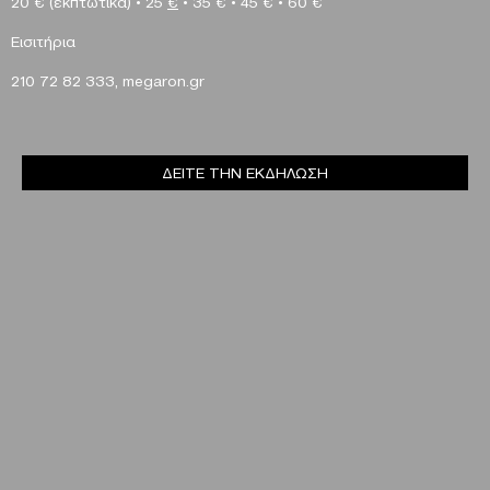
20 €
(εκπτωτικά)
•
25
€
•
35 €
•
45 €
•
60 €
Eισιτήρια
210 72 82 333,
megaron
.
gr
ΔΕΙΤΕ ΤΗΝ ΕΚΔΗΛΩΣΗ