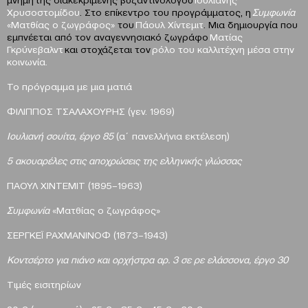
Χρυσοστομίδου
. Στο επίκεντρο του προγράμματος, η
Συμφωνία
«Ματθίας ο ζωγράφος»
του
Πάουλ Χίντεμιτ
. Μια δημιουργία που
εμπνέεται από τον αναγεννησιακό ζωγράφο
Ματίας
Γκρύνεβαλντ
και στοχάζεται τον
ρόλο του καλλιτέχνη μέσα στην
κοινωνία.
Το πρόγραμμα με μια ματιά
ΦΙΛΙΠΠΟΣ ΤΣΑΛΑΧΟΥΡΗΣ (γεν. 1969)
Ιουλιανή σουίτα, έργο 85
(α΄ πανελλήνια εκτέλεση)
5 ακουαρέλες στις αποχρώσεις της ελληνικής γλώσσας
ΠΑΟΥΛ ΧΙΝΤΕΜΙΤ (1895–1963)
Συμφωνία
«Ματθίας ο ζωγράφος»
ΣΕΡΓΚΕΪ ΡΑΧΜΑΝΙΝΟΦ (1873–1943)
Κοντσέρτο για πιάνο και ορχήστρα αρ. 3 σε ρε ελάσσονα, έργο 30
Τιμές εισιτηρίων