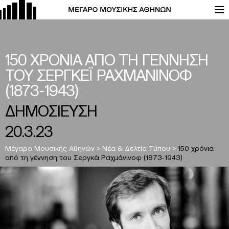
150 ΧΡΟΝΙΑ ΑΠΟ ΤΗ ΓΕΝΝΗΣΗ
ΤΟΥ ΣΕΡΓΚΕΪ ΡΑΧΜΑΝΙΝΟΦ
(1873-1943)
ΔΗΜΟΣΙΕΥΣΗ
20.3.23
Μέγαρο Μουσικής Αθηνών
>
Νέα & Δελτία Τύπου
>
150 χρόνια
από τη γέννηση του Σεργκέι Ραχμάνινοφ (1873-1943)