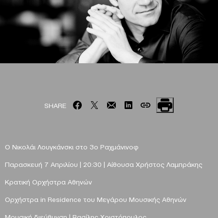
SHARE
Ο Νικολάι Λουγκάνσκι στο 3ο Ραχμάνινοφ
Παρασκευή 7 Απριλίου |
20:30
|
Αίθουσα Χρήστος Λαμπράκης
Κρατική Ορχήστρα Αθηνών
Ορχήστρα in Residence του Μεγάρου Μουσικής Αθηνών
Μουσική διεύθυνση | Βασίλης Χριστόπουλος