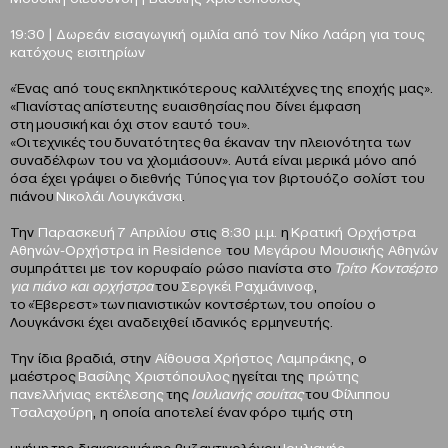
19:30 |
Δωρεάν εισαγωγική ομιλία από τον Νίκο Λαάρη για τους
κατόχους εισιτηρίων
«Ένας από τους εκπληκτικότερους καλλιτέχνες της εποχής μας».
«Πιανίστας απίστευτης ευαισθησίας που δίνει έμφαση
στη μουσική και όχι στον εαυτό του».
«Οι τεχνικές του δυνατότητες θα έκαναν την πλειονότητα των
συναδέλφων του να χλομιάσουν». Αυτά είναι μερικά μόνο από
όσα έχει γράψει ο διεθνής Τύπος για τον βιρτουόζο σολίστ του
πιάνου
Νικολάι Λουγκάνσκι
.
Την
Παρασκευή
7 Απριλίου
στις
8:30 μ.μ.
η
Κρατική Ορχήστρα
Αθηνών-Ορχήστρα
in
Residence
του
Μεγάρου Μουσικής Αθηνών
συμπράττει με τον κορυφαίο ρώσο πιανίστα στο
Τρίτο Κοντσέρτο
για πιάνο και ορχήστρα
του
Σεργκέι Ραχμάνινοφ
,
το «Έβερεστ» των πιανιστικών κοντσέρτων, του οποίου ο
Λουγκάνσκι έχει αναδειχθεί ιδανικός ερμηνευτής.
Την ίδια βραδιά, στην
Αίθουσα Χρήστος Λαμπράκης
, ο
μαέστρος
Βασίλης Χριστόπουλος
ηγείται της
πρώτης
πανελλήνιας εκτέλεσης
της
Ιουλιανής σουίτας
του
Φίλιππου
Τσαλαχούρη
, η οποία αποτελεί έναν φόρο τιμής στη
μνήμη της διακεκριμένης βυζαντινολόγου
Ιουλιανής