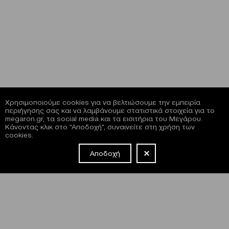
Χρησιμοποιούμε cookies για να βελτιώσουμε την εμπειρία
περιήγησης σας και να λαμβάνουμε στατιστικά στοιχεία για το
megaron.gr, τα social media και τα εισιτήρια του Μεγάρου.
Κάνοντας κλικ στο "Αποδοχή", συναινείτε στη χρήση των
cookies.
Αποδοχή
NEWSLETTER