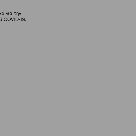
α για την
ύ COVID-19.