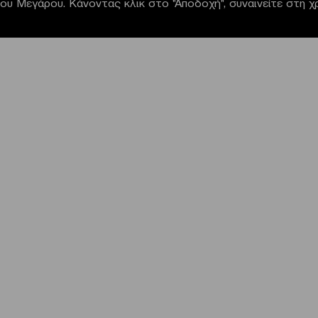
α του Μεγάρου. Κάνοντας κλικ στο "Αποδοχή", συναινείτε στη 
NEWSLETTER