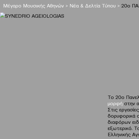
Μέγαρο Μουσικής Αθηνών
>
Νέα & Δελτία Τύπου
>
20ο ΠΑ
Το 20ο Πανελ
μορφή
στην α
Στις εργασίες
δορυφορικά σ
διαφόρων ειδ
εξωτερικό. Τ
Ελληνικής Αγγ