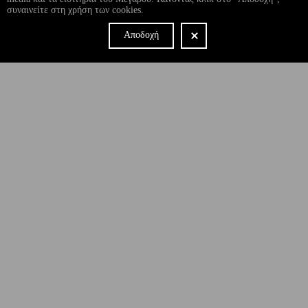
συναινείτε στη χρήση των cookies.
Αποδοχή
NEWSLETTER
Έχω διαβάσει και συμφωνώ με τους
όρους και τις προϋποθέσεις
εγγραφής στο newsletter και χρήσης του site του Μεγάρου.