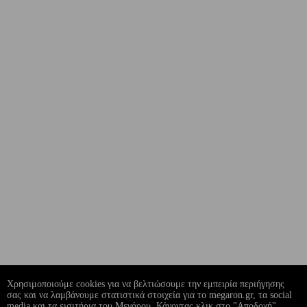
Χρησιμοποιούμε cookies για να βελτιώσουμε την εμπειρία περιήγησης
σας και να λαμβάνουμε στατιστικά στοιχεία για το megaron.gr, τα social
media και τα εισιτήρια του Μεγάρου. Κάνοντας κλικ στο "Αποδοχή",