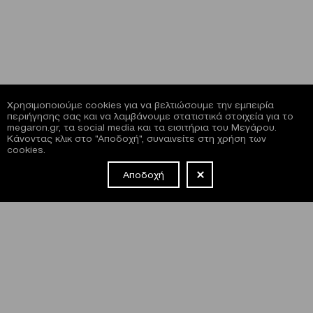
Χρησιμοποιούμε cookies για να βελτιώσουμε την εμπειρία
περιήγησης σας και να λαμβάνουμε στατιστικά στοιχεία για το
megaron.gr, τα social media και τα εισιτήρια του Μεγάρου.
Κάνοντας κλικ στο "Αποδοχή", συναινείτε στη χρήση των
cookies.
Αποδοχή
NEWSLETTER