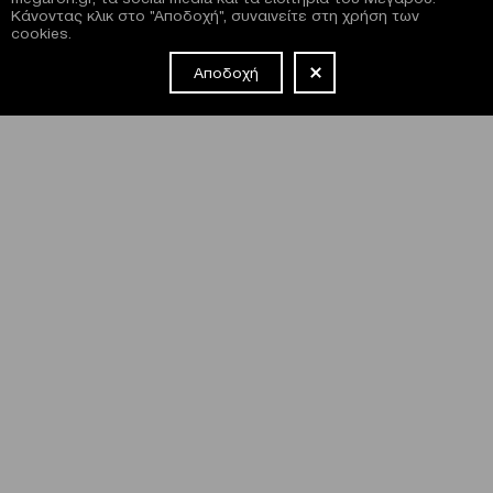
Κάνοντας κλικ στο "Αποδοχή", συναινείτε στη χρήση των
cookies.
Αποδοχή
NEWSLETTER
Έχω διαβάσει και συμφωνώ με τους
όρους και τις
προϋποθέσεις
εγγραφής στο newsletter και χρήσης του site
του Μεγάρου.