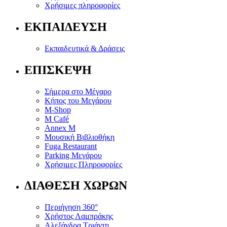
Χρήσιμες πληροφορίες
ΕΚΠΑΙΔΕΥΣΗ
Εκπαιδευτικά & Δράσεις
ΕΠΙΣΚΕΨΗ
Σήμερα στο Μέγαρο
Κήπος του Μεγάρου
M-Shop
M Café
Annex M
Μουσική Βιβλιοθήκη
Fuga Restaurant
Parking Μεγάρου
Χρήσιμες Πληροφορίες
ΔΙΑΘΕΣΗ ΧΩΡΩΝ
Περιήγηση 360°
Χρήστος Λαμπράκης
Αλεξάνδρα Τριάντη