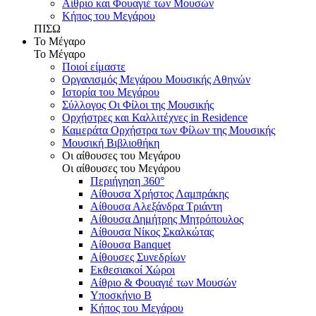
Αίθριο και Φουαγιέ των Μουσών
Κήπος του Μεγάρου
ΠΙΣΩ
Το Μέγαρο
Το Μέγαρο
Ποιοί είμαστε
Οργανισμός Μεγάρου Μουσικής Αθηνών
Ιστορία του Μεγάρου
Σύλλογος Οι Φίλοι της Μουσικής
Ορχήστρες και Καλλιτέχνες in Residence
Καμεράτα Ορχήστρα των Φίλων της Μουσικής
Μουσική Βιβλιοθήκη
Οι αίθουσες του Μεγάρου
Οι αίθουσες του Μεγάρου
Περιήγηση 360°
Αίθουσα Χρήστος Λαμπράκης
Αίθουσα Αλεξάνδρα Τριάντη
Αίθουσα Δημήτρης Μητρόπουλος
Αίθουσα Νίκος Σκαλκώτας
Αίθουσα Banquet
Αίθουσες Συνεδρίων
Εκθεσιακοί Χώροι
Αίθριο & Φουαγιέ των Μουσών
Υποσκήνιο Β
Κήπος του Μεγάρου