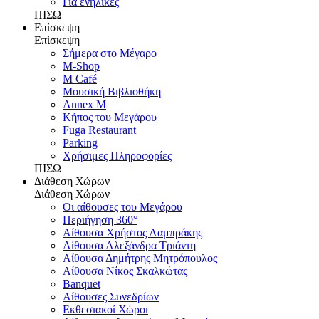
Για ενήλικες
ΠΙΣΩ
Επίσκεψη
Επίσκεψη
Σήμερα στο Μέγαρο
M-Shop
M Café
Μουσική Βιβλιοθήκη
Annex M
Κήπος του Μεγάρου
Fuga Restaurant
Parking
Χρήσιμες Πληροφορίες
ΠΙΣΩ
Διάθεση Χώρων
Διάθεση Χώρων
Οι αίθουσες του Μεγάρου
Περιήγηση 360°
Αίθουσα Χρήστος Λαμπράκης
Αίθουσα Αλεξάνδρα Τριάντη
Αίθουσα Δημήτρης Μητρόπουλος
Αίθουσα Νίκος Σκαλκώτας
Banquet
Αίθουσες Συνεδρίων
Εκθεσιακοί Χώροι