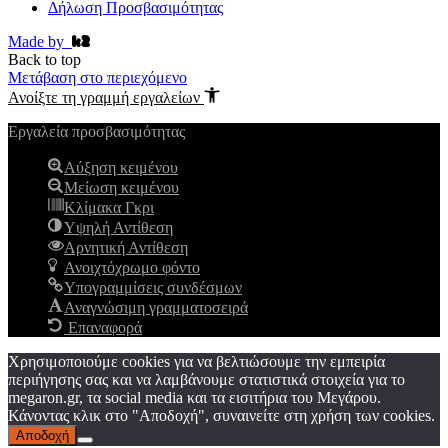
Δήλωση Προσβασιμότητας
Made by
Back to top
Μετάβαση στο περιεχόμενο
Ανοίξτε τη γραμμή εργαλείων
Εργαλεία προσβασιμότητας
Αύξηση κειμένου
Μείωση κειμένου
Κλίμακα Γκρι
Υψηλή Αντίθεση
Αρνητική Αντίθεση
Ανοιχτόχρωμο φόντο
Υπογραμμίσεις συνδέσμων
Αναγνώσιμη γραμματοσειρά
Επαναφορά
Χρησιμοποιούμε cookies για να βελτιώσουμε την εμπειρία
περιήγησης σας και να λαμβάνουμε στατιστικά στοιχεία για το
megaron.gr, τα social media και τα εισιτήρια του Μεγάρου.
Κάνοντας κλικ στο "Αποδοχή", συναινείτε στη χρήση των cookies.
Αποδοχή