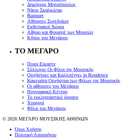
Δημήτρης Μητρόπουλος
Νίκος Σκαλκώτας
Banquet
Αίθουσες Συνεδρίων
Εκθεσιακοί Χώροι
Αίθριο και Φουαγιέ των Μουσών
Κήπος του Μεγάρου
ΤΟ ΜΕΓΑΡΟ
Ποιοι Είμαστε
Σύλλογος Οι Φίλοι της Μουσικής
Ορχήστρες και Καλλιτέχνες in Residence
Καμεράτα Ορχήστρα των Φίλων της Μουσικής
Οι αίθουσες του Μεγάρου
Ηχογραφικό Κέντρο
Το εκκλησιαστικό όργανο
Χορηγοί
Φίλοι του Μεγάρου
© 2026 ΜΕΓΑΡΟ ΜΟΥΣΙΚΗΣ ΑΘΗΝΩΝ
Όροι Χρήσης
Πολιτική Απορρήτου