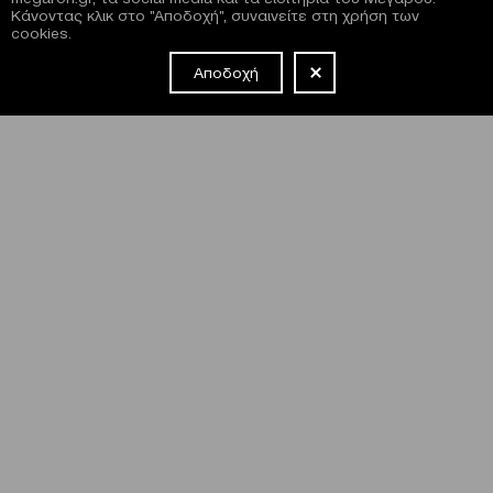
Κάνοντας κλικ στο "Αποδοχή", συναινείτε στη χρήση των
cookies.
Αποδοχή
NEWSLETTER
Έχω διαβάσει και συμφωνώ με τους
όρους και τις
προϋποθέσεις
εγγραφής στο newsletter και χρήσης του site
του Μεγάρου.