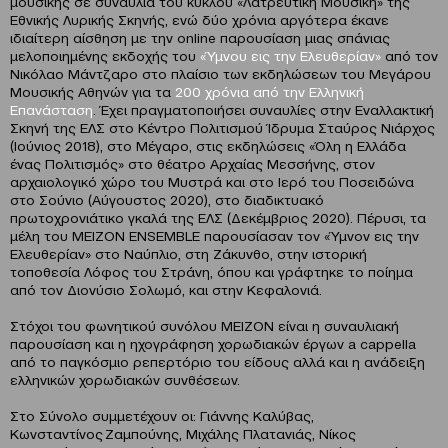
μουσικής σε συναυλία του κύκλου «Λατρευτική Μουσική» της
Εθνικής Λυρικής Σκηνής, ενώ δύο χρόνια αργότερα έκανε
ιδιαίτερη αίσθηση με την online παρουσίαση μιας σπάνιας
μελοποιημένης εκδοχής του
«Ύμνου εις την Ελευθερίαν»
από τον
Νικόλαο Μάντζαρο στο πλαίσιο των εκδηλώσεων του Μεγάρου
Μουσικής Αθηνών για τα
200 χρόνια από την Ελληνική
Επανάσταση
. Έχει πραγματοποιήσει συναυλίες στην Εναλλακτική
Σκηνή της ΕΛΣ στο Κέντρο Πολιτισμού Ίδρυμα Σταύρος Νιάρχος
(Ιούνιος 2018), στο Μέγαρο, στις εκδηλώσεις «Όλη η Ελλάδα
ένας Πολιτισμός» στο θέατρο Αρχαίας Μεσσήνης, στον
αρχαιολογικό χώρο του Μυστρά και στο Ιερό του Ποσειδώνα
στο Σούνιο (Αύγουστος 2020), στο διαδικτυακό
πρωτοχρονιάτικο γκαλά της ΕΛΣ (Δεκέμβριος 2020). Πέρυσι, τα
μέλη του MEIZON ENSEMBLE παρουσίασαν τον «Ύμνον εις την
Ελευθερίαν» στο Ναύπλιο, στη Ζάκυνθο, στην ιστορική
τοποθεσία Λόφος του Στράνη, όπου και γράφτηκε το ποίημα
από τον Διονύσιο Σολωμό, και στην Κεφαλονιά.
Στόχοι του φωνητικού συνόλου ΜΕΙΖΟΝ είναι η συναυλιακή
παρουσίαση και η ηχογράφηση χορωδιακών έργων a cappella
από το παγκόσμιο ρεπερτόριο του είδους αλλά και η ανάδειξη
ελληνικών χορωδιακών συνθέσεων.
Στο Σύνολο συμμετέχουν οι: Γιάννης Καλύβας,
Κωνσταντίνος Ζαμπούνης, Μιχάλης Πλατανιάς, Νίκος