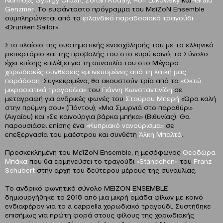
Genzmer
. Το ευφάνταστο πρόγραμμα του ΜεīZoΝ Εnsemble
συμπληρώνεται από το
ιρλανδικό παραδοσιακό τραγούδι
«Drunken Sailor».
Στο πλαίσιο της συστηματικής ενασχόλησής του με το ελληνικό
ρεπερτόριο και της προβολής του στο ευρύ κοινό, το Σύνολο
έχει επίσης επιλέξει για τη συναυλία του στο Μέγαρο
χορωδιακές συνθέσεις εμπνευσμένες από τη λαϊκή μας
παράδοση.
Συγκεκριμένα, θα ακουστούν τρία από τα
«Οκτώ
μικρασιατικά τραγούδια»
του
Γιάννη Κωνσταντινίδη
σε
μεταγραφή για ανδρικές φωνές του
Σταύρου Μπερή
«Ώρα καλή
στην πρύμνη σου» (Πόντου), «Μια Σμυρνιά στο παραθύρι»
(Αιγαίου) και «Σε καινούργια βάρκα μπήκα» (Βιθυνίας). Θα
παρουσιάσει επίσης ένα
«Κυπριακό νανούρισμα»
σε
επεξεργασία του μαέστρου και συνθέτη
Άλκη Μπαλτά
.
Προσκεκλημένη του ΜεīZoΝ Εnsemble, η μεσόφωνος
Θεοδώρα
Μπάκα
που θα ερμηνεύσει το τραγούδι
«
St
ä
ndchen
»
του
Franz
Schubert
στην αρχή του δεύτερου μέρους της συναυλίας.
Το ανδρικό φωνητικό σύνολο ΜΕΙΖΟΝ
ΕΝSEMBLE
δημιουργήθηκε το 2018 από μια μικρή ομάδα φίλων με κοινό
ενδιαφέρον για το a cappella χορωδιακό τραγούδι. Συστήθηκε
επισήμως για πρώτη φορά στους φίλους της χορωδιακής