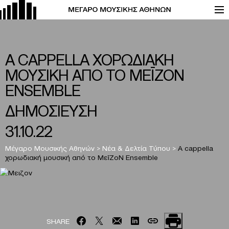
Α CAPPELLA ΧΟΡΩΔΙΑΚΗ
ΜΟΥΣΙΚΗ ΑΠΟ ΤΟ ΜΕĪZOΝ
ENSEMBLE
ΔΗΜΟΣΙΕΥΣΗ
31.10.22
Μέγαρο Μουσικής Αθηνών
>
Νέα & Δελτία Τύπου
>
Α cappella
χορωδιακή μουσική από το ΜεīZoΝ Ensemble
SHARE