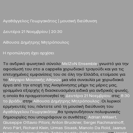
Αγαθάγγελος Γεωργακάτος | μουσική διεύθυνση
Δευτέρα 21 Νοεμβρίου |
20:30
Αίθουσα Δημήτρης Μητρόπουλος
Η προπώληση έχει αρχίσει
Το ανδρικό φωνητικό σύνολο
ΜεīZoΝ Ε
nsemble
, γνωστό για την
αφοσίωσή του στο a cappella χορωδιακό τραγούδι και για τις
επιτυχημένες εμφανίσεις του σε όλη την Ελλάδα, ετοίμασε για
το
Μέγαρο Μουσικής Αθηνών
μια νέα συναυλία με χορωδιακά
έργα από την εποχή της Αναγέννησης μέχρι τις μέρες μας,
γραμμένα εξαρχής ή διασκευασμένα ειδικά για ανδρικές φωνές,
η οποία θα πραγματοποιηθεί τη
Δευτέρα 21 Νοεμβρίου
στις
8:30
το βράδυ
στην
Αίθουσα Δημήτρης Μητρόπουλος
. Οι λυρικοί
ερμηνευτές του, πάντοτε υπό τη μουσική διεύθυνση του
Αγαθάγγελου Γεωργακάτου
,θα τραγουδήσουν πολυφωνικές
δημιουργίες που υπογράφουν οι συνθέτες:
Adrian
Willaert
,
Giuseppe
Ottavio
Pitoni
,
Anton
Bruckner
,
Sergei
Rachmaninoff
,
Arvo
P
ä
rt
,
Richard
Klein
,
Urmas
Sisask
,
Manolo
Da
Rold
,
Jaanus
Nurmoja
,
Gy
ö
rgy
Orb
á
n
,
Zolt
á
n
Kod
á
ly
,
Rolf
Lukowsky
και
Harald