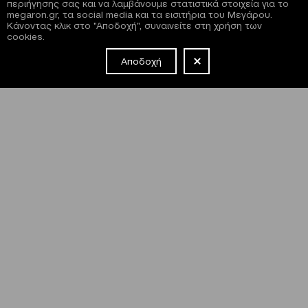
περιήγησης σας και να λαμβάνουμε στατιστικά στοιχεία για το
megaron.gr, τα social media και τα εισιτήρια του Μεγάρου.
Κάνοντας κλικ στο "Αποδοχή", συναινείτε στη χρήση των
cookies.
Αποδοχή
NEWSLETTER
Έχω διαβάσει και συμφωνώ με τους
όρους και τις
προϋποθέσεις
εγγραφής στο newsletter και χρήσης του site
του Μεγάρου.