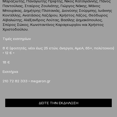
Μαραζιώτης, Παναγιώτης Πρίφτης, Νίκος Κατσιγιάννης, Πάνος
Παντούλιας, Σταύρος Ζουλιάτης, Γιώργος Νάκης, Μάνος
Μπουρίκας, Δημήτρης Πλατανιάς, Διονύσης Σούρμπης, Ιωάννης
Κοντέλλης, Ανατάσιος Λαζάρου, Χρήστος Λάζος, Θεόδωρος
Αϊβαλιώτης, Αλέξανδρος Λούτας, Βασίλης Δημακόπουλος,
Σπύρος Σώκος, Κωνσταντίνος Καραγεωργίου και Χρήστος
Χριστοδούλου.
Τιμές εισιτηρίων
8 € (φοιτητές, νέοι έως 25 ετών, άνεργοι, ΑμεΑ, 65+, πολύτεκνοι)
•
12
€
•
18
€
Eισιτήρια
210 72 82 333
•
megaron
.
gr
ΔΕΙΤΕ ΤΗΝ ΕΚΔΗΛΩΣΗ