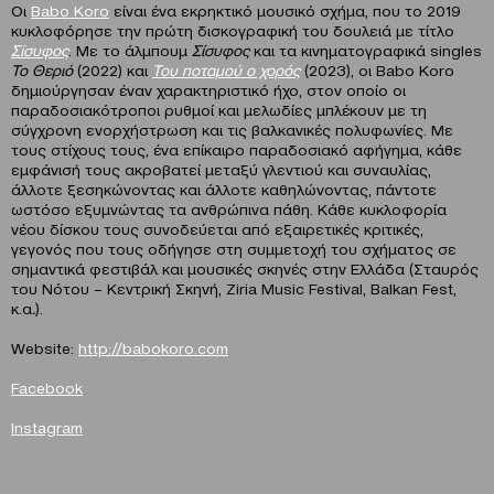
Οι
Babo Koro
είναι ένα εκρηκτικό μουσικό σχήμα, που τo 2019
κυκλοφόρησε την πρώτη δισκογραφική του δουλειά με τίτλο
Σίσυφος
. Με το άλμπουμ
Σίσυφος
και τα κινηματογραφικά singles
Το Θεριό
(2022) και
Του ποταμού ο χορός
(2023), οι Babo Koro
δημιούργησαν έναν χαρακτηριστικό ήχο, στον οποίο οι
παραδοσιακότροποι ρυθμοί και μελωδίες μπλέκουν με τη
σύγχρονη ενορχήστρωση και τις βαλκανικές πολυφωνίες. Με
τους στίχους τους, ένα επίκαιρο παραδοσιακό αφήγημα, κάθε
εμφάνισή τους ακροβατεί μεταξύ γλεντιού και συναυλίας,
άλλοτε ξεσηκώνοντας και άλλοτε καθηλώνοντας, πάντοτε
ωστόσο εξυμνώντας τα ανθρώπινα πάθη. Κάθε κυκλοφορία
νέου δίσκου τους συνοδεύεται από εξαιρετικές κριτικές,
γεγονός που τους οδήγησε στη συμμετοχή του σχήματος σε
σημαντικά φεστιβάλ και μουσικές σκηνές στην Ελλάδα (Σταυρός
του Νότου – Κεντρική Σκηνή, Ziria Music Festival, Balkan Fest,
κ.α
.
).
Website:
http://babokoro.com
Facebook
Instagram