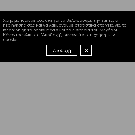
Χρησιμοποιούμε cookies για να βελτιώσουμε την εμπειρία
περιήγησης σας και να λαμβάνουμε στατιστικά στοιχεία για το
megaron.gr, τα social media και τα εισιτήρια του Μεγάρου.
Κάνοντας κλικ στο "Αποδοχή", συναινείτε στη χρήση των
cookies.
Αποδοχή
NEWSLETTER