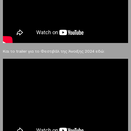
Και το
trailer
για το Φεστιβάλ της Άνοιξης 2024 εδώ: