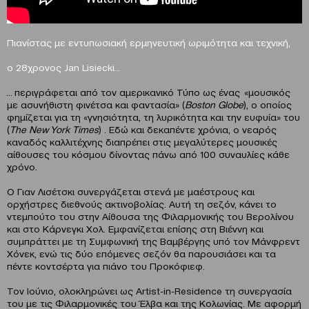
Πιανίστας με εντυπωσιακή ερμηνευτική ωριμότητα και τεχνική,
ο 28χρονος
Jan
Lisiecki
…
… περιγράφεται από τον αμερικανικό Τύπο ως ένας «μουσικός
με ασυνήθιστη φινέτσα και φαντασία» (
Boston
Globe
), ο οποίος
φημίζεται για τη «γνησιότητα, τη λυρικότητα και την ευφυία» του
(
The
New
York
Times
) . Εδώ και δεκαπέντε χρόνια, ο νεαρός
καναδός καλλιτέχνης διαπρέπει στις μεγαλύτερες μουσικές
αίθουσες του κόσμου δίνοντας πάνω από 100 συναυλίες κάθε
χρόνο.
Ο Γιαν Λισέτσκι συνεργάζεται στενά με μαέστρους και
ορχήστρες διεθνούς ακτινοβολίας. Αυτή τη σεζόν, κάνει το
ντεμπούτο του στην Αίθουσα της Φιλαρμονικής του Βερολίνου
και στο Κάρνεγκι Χολ. Εμφανίζεται επίσης στη Βιέννη και
συμπράττει με τη Συμφωνική της Βαμβέργης υπό τον Μάνφρεντ
Χόνεκ, ενώ τις δύο επόμενες σεζόν θα παρουσιάσει και τα
πέντε κοντσέρτα για πιάνο του Προκόφιεφ.
Τον Ιούνιο, ολοκληρώνει ως Artist-in-Residence τη συνεργασία
του με τις Φιλαρμονικές του Έλβα και της Κολωνίας. Με αφορμή