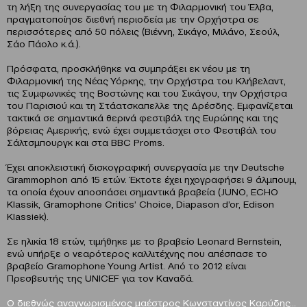
τη λήξη της συνεργασίας του με τη Φιλαρμονική του Έλβα,
πραγματοποίησε διεθνή περιοδεία με την Ορχήστρα σε
περισσότερες από 50 πόλεις (Βιέννη, Σικάγο, Μιλάνο, Σεούλ,
Σάο Πάολο κ.ά.).
Πρόσφατα, προσκλήθηκε να συμπράξει εκ νέου με τη
Φιλαρμονική της Νέας Υόρκης, την Ορχήστρα του Κλήβελαντ,
τις Συμφωνικές της Βοστώνης και του Σικάγου, την Ορχήστρα
του Παρισιού και τη Στάατσκαπελλε της Δρέσδης. Εμφανίζεται
τακτικά σε σημαντικά θερινά φεστιβάλ της Ευρώπης και της
βόρειας Αμερικής, ενώ έχει συμμετάσχει στο Φεστιβάλ του
Σάλτσμπουργκ και στα BBC Proms.
Έχει αποκλειστική δισκογραφική συνεργασία με την Deutsche
Grammophon από 15 ετών. Έκτοτε έχει ηχογραφήσει 9 άλμπουμ,
τα οποία έχουν αποσπάσει σημαντικά βραβεία (JUNO, ECHO
Klassik, Gramophone Critics’ Choice, Diapason d’or, Edison
Klassiek).
Σε ηλικία 18 ετών, τιμήθηκε με το βραβείο Leonard Bernstein,
ενώ υπήρξε ο νεαρότερος καλλιτέχνης που απέσπασε το
βραβείο Gramophone Young Artist. Από το 2012 είναι
Πρεσβευτής της UNICEF για τον Καναδά.
Ο διεθνώς αναγνωρισμένος μαέστρος Κωνσταντίνος Καρύδης
…