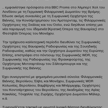
… εμφανίστηκε πρόσφατα στα BBC Proms στο Άλμπερτ Χολ του
Λονδίνου με τη Γερμανική Φιλαρμονική Δωματίου της Βρέμης.
Έδωσε ακόμη συναυλίες με τη Συμφωνική Ορχήστρα της
Βιέννης, την Κονσέρτχεμπαου του Άμστερνταμ, τις Φιλαρμονικές
Ορχήστρες της Σκάλας και του Όσλο, ενώ διηύθυνε επίσης μια
νέα παραγωγή του
Ιδομενέα
(Κρατική Όπερα της Βαυαρίας) στο
Φεστιβάλ Όπερας του Μονάχου.
Την τρέχουσα καλλιτεχνική περίοδο διευθύνει τις Συμφωνικές
Ορχήστρες της Βαυαρικής Ραδιοφωνίας και της Σουηδικής
Ραδιοφωνίας, καθώς και την Ορχήστρα Δωματίου της Ευρώπης.
Επίσης, επιστρέφει στο πόντιουμ της Συμφωνικής WDR, της
Συμφωνικής της Ραδιοφωνίας της Φρανκφούρτης, της
Ορχήστρας Μοτσαρτέουμ του Σάλτσμπουργκ και της
Συμφωνικής της Βιέννης.
Έχει συνεργαστεί με φημισμένα μουσικά σύνολα: Φιλαρμονικές
Βιέννης, Βερολίνου, Έλβα, και Μονάχου, Συμφωνικές WDR
Κολωνίας, Βερολίνου, Βαμβέργης και Μπέρμιγχαμ, Ορχήστρες
του Κοντσέρτχαους του Βερολίνου, της Ακαδημίας της Αγίας
Καικιλίας, Τόνχαλλε της Ζυρίχης, Ορχήστρα Δωματίου Μάλερ,
κ.ά.
Συνεργάζεται τακτικά με γνωστά λυρικά θέατρα διευθύνοντας