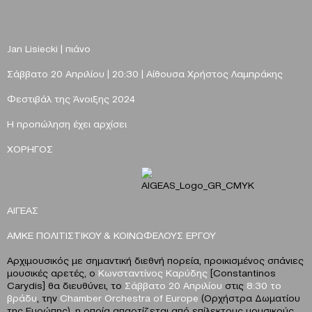
Jan Lisiecki | πιάνο
Σάββατο 20 Απριλίου | 20:30 | Αίθουσα Χρήστος Λαμπράκης
Φεστιβάλ της Άνοιξης 2024
Η προπώληση έχει αρχίσει
ΧΟΡΗΓΟΣ
ΑΙΓΕΑΣ
ΑΜΚΕ ΠΟΛΙΤΙΣΤΙΚΟΥ & ΚΟΙΝΩΦΕΛΟΥΣ ΕΡΓΟΥ
Αρχιμουσικός με σημαντική διεθνή πορεία, προικισμένος σπάνιες
μουσικές αρετές, ο
Κωνσταντίνος Καρύδης
[Constantinos
Carydis] θα διευθύνει, το
Σάββατο 20 Απριλίου
στις
8:30 το
βράδυ
, την
Chamber
Orchestra
of
Europe
(Ορχήστρα Δωματίου
της Ευρώπης), η οποία απαρτίζεται από επίλεκτους μουσικούς