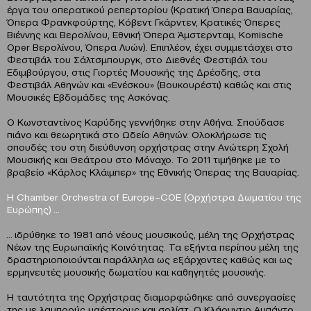
έργα του οπερατικού ρεπερτορίου (Κρατική Όπερα Βαυαρίας,
Όπερα Φρανκφούρτης, Κόβεντ Γκάρντεν, Κρατικές Όπερες
Βιέννης και Βερολίνου, Εθνική Όπερα Άμστερνταμ, Komische
Oper Βερολίνου, Όπερα Λυών). Επιπλέον, έχει συμμετάσχει στο
Φεστιβάλ του Σάλτσμπουργκ, στο Διεθνές Φεστιβάλ του
Εδιμβούργου, στις Γιορτές Μουσικής της Δρέσδης, στα
Φεστιβάλ Αθηνών και «Ενέσκου» (Βουκουρέστι) καθώς και στις
Μουσικές Εβδομάδες της Ασκόνας.
Ο Κωνσταντίνος Καρύδης γεννήθηκε στην Αθήνα. Σπούδασε
πιάνο και θεωρητικά στο Ωδείο Αθηνών. Ολοκλήρωσε τις
σπουδές του στη διεύθυνση ορχήστρας στην Ανώτερη Σχολή
Μουσικής και Θεάτρου στο Μόναχο. Το 2011 τιμήθηκε με το
βραβείο «Κάρλος Κλάιμπερ» της Εθνικής Όπερας της Βαυαρίας.
Η
Chamber
Orchestra
of
Europe
–
COE
(Ορχήστρα Δωματίου της
Ευρώπης) …
… ιδρύθηκε το 1981 από νέους μουσικούς, μέλη της Ορχήστρας
Νέων της Ευρωπαϊκής Κοινότητας. Τα εξήντα περίπου μέλη της
δραστηριοποιούνται παράλληλα ως εξάρχοντες καθώς και ως
ερμηνευτές μουσικής δωματίου και καθηγητές μουσικής.
Η ταυτότητα της Ορχήστρας διαμορφώθηκε από συνεργασίες
της με λαμπρούς μαέστρους και σολίστ. Ο Κλάουντιο Αμπάντο