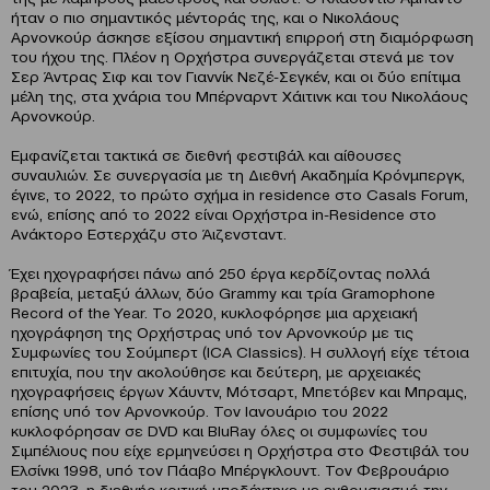
ήταν ο πιο σημαντικός μέντοράς της, και ο Νικολάους
Αρνονκούρ άσκησε εξίσου σημαντική επιρροή στη διαμόρφωση
του ήχου της. Πλέον η Ορχήστρα συνεργάζεται στενά με τον
Σερ Άντρας Σιφ και τον Γιαννίκ Νεζέ-Σεγκέν, και οι δύο επίτιμα
μέλη της, στα χνάρια του Μπέρναρντ Χάιτινκ και του Νικολάους
Αρνονκούρ.
Εμφανίζεται τακτικά σε διεθνή φεστιβάλ και αίθουσες
συναυλιών. Σε συνεργασία με τη Διεθνή Ακαδημία Κρόνμπεργκ,
έγινε, το 2022, το πρώτο σχήμα in residence στο Casals Forum,
ενώ, επίσης από το 2022 είναι Ορχήστρα in-Residence στο
Ανάκτορο Εστερχάζυ στο Άιζενσταντ.
Έχει ηχογραφήσει πάνω από 250 έργα κερδίζοντας πολλά
βραβεία, μεταξύ άλλων, δύο Grammy και τρία Gramophone
Record of the Year. To 2020, κυκλοφόρησε μια αρχειακή
ηχογράφηση της Ορχήστρας υπό τον Αρνονκούρ με τις
Συμφωνίες του Σούμπερτ (ICA Classics). Η συλλογή είχε τέτοια
επιτυχία, που την ακολούθησε και δεύτερη, με αρχειακές
ηχογραφήσεις έργων Χάυντν, Μότσαρτ, Μπετόβεν και Μπραμς,
επίσης υπό τον Αρνονκούρ. Τον Ιανουάριο του 2022
κυκλοφόρησαν σε DVD και BluRay όλες οι συμφωνίες του
Σιμπέλιους που είχε ερμηνεύσει η Ορχήστρα στο Φεστιβάλ του
Ελσίνκι 1998, υπό τον Πάαβο Μπέργκλουντ. Τον Φεβρουάριο
του 2023, η διεθνής κριτική υποδέχτηκε με ενθουσιασμό την