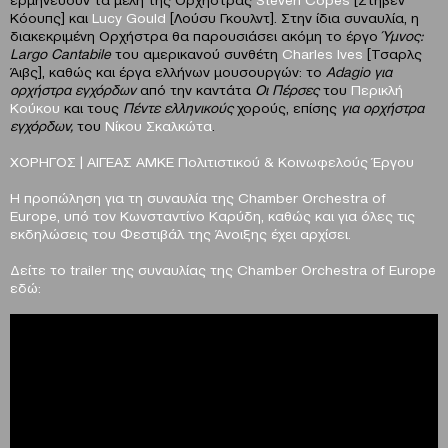
Κόουπς] και
Lucy
Gould
[Λούσυ Γκουλντ]. Στην ίδια συναυλία, η
διακεκριμένη Ορχήστρα θα παρουσιάσει ακόμη το έργο
Ύμνος:
Largo
Cantabile
του αμερικανού συνθέτη
Charles
Ives
[Τσαρλς
Άιβς], καθώς και έργα ελλήνων μουσουργών: το
Adagio
για
ορχήστρα εγχόρδων
από την καντάτα
Οι Πέρσες
του
Περικλή
Κούκου
και τους
Πέντε ελληνικούς
χορούς, επίσης
για ορχήστρα
εγχόρδων,
του
Νίκου Σκαλκώτα
.
ΧΟΡΗΓΟΣ | ΑΙΓΕΑΣ ΑΜΚΕ Πολιτιστικού & Κοινωφελούς Έργου
H
προπώληση για τη συναυλία της
Chamber
Orchestra
of
Europe
, υπό τον Κωνσταντίνο Καρύδη, καθώς και για όλες τις
εκδηλώσεις του Φεστιβάλ της Άνοιξης έχει αρχίσει.
Δείτε
το
trailer
της
συναυλίας
της
Chamber Orchestra of Europe
εδώ
: