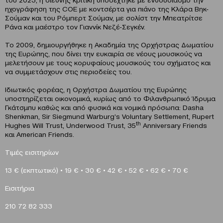
ηχογράφηση της COE με κοντσέρτα για πιάνο της Κλάρα Βηκ-
Σούμαν και του Ρόμπερτ Σούμαν, με σολίστ την Μπεατρίτσε
Ράνα και μαέστρο τον Γιαννίκ Νεζέ-Σεγκέν.
Το 2009, δημιουργήθηκε η Ακαδημία της Ορχήστρας Δωματίου
της Ευρώπης, που δίνει την ευκαιρία σε νέους μουσικούς να
μελετήσουν με τους κορυφαίους μουσικούς του σχήματος και
να συμμετάσχουν στις περιοδείες του.
Ιδιωτικός φορέας, η Ορχήστρα Δωματίου της Ευρώπης
υποστηρίζεται οικονομικά, κυρίως από το Φιλανθρωπικό Ίδρυμα
Γκάτσμπυ καθώς και από φυσικά και νομικά πρόσωπα: Dasha
Shenkman, Sir Siegmund Warburg’s Voluntary Settlement, Rupert
th
Hughes Will Trust, Underwood Trust, 35
Anniversary Friends
και American Friends.
Τιμές εισιτηρίων
13 € (εκπτωτικό)
•
19 €
•
30 €
•
42 €
•
52 €
•
62 €
•
70 €
Eισιτήρια
210 72 82 333