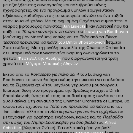
με αξιοζήλευτες συνεργασίες και πολυβραβευμένες
ηχογραφήσεις, σε ένα πρόγραμμα υψηλών ερμηνευτικών
αξιώσεων, καθοδηγώντας το κορυφαίο σύνολο σε ένα ταξίδι
στον μουσικό χρόνο. Mε τη φημισμένη Ορχήστρα συμπράττει ο
νεαρός βιρτουόζος πιανίστας
Jan
Lisiecki
[Γιαν Λισέτσκι] που θα
παίξει το
Τέταρτο κοντσέρτο για πιάνο
του
Ludwig
van
Beethoven
[Λούντβιχ βαν Μπετόβεν] καθώς και το
Τρίτο
από τα
Είκοσι
τέσσερα πρελούδια για πιάνο
του
Dmitri
Shostakovich
[Ντμίτρι
Σοστακόβιτς]. Με τη μεγάλη συναυλία της Chamber Orchestra
of Europe υπό τον Κωνσταντίνο Καρύδη ολοκληρώνεται το
φετινό
Φεστιβάλ της Άνοιξης
που διοργανώνεται για τρίτη
χρονιά στο
Μέγαρο Μουσικής Αθηνών
.
Εκτός από το
Κοντσέρτο για πιάνο αρ. 4
του Ludwig van
Beethoven, το κοινό θα έχει ακόμη την ευκαιρία να απολαύσει
και τη
Συμφωνία αρ. 4
του μεγάλου γερμανού μουσουργού.
Ιδιαίτερη θέση στο πρόγραμμα της βραδιάς κατέχει ο Dmitri
Shostakovich, ένας από τους σπουδαιότερους συνθέτες του
20ού αιώνα. Στη συναυλία της Chamber Orchestra of Europe, θα
ακουστούν όχι μόνο το
Τρίτο
του
πρελούδιο για πιάνο
από τον
Jan Lisiecki, αλλά και τα
Δύο κομμάτια για οκτέκτο εγχόρδων
σε
μεταγραφή για ορχήστρα εγχόρδων, καθώς και το
Πρελούδιο
στη μνήμη του Ντμίτρι Σοστακόβιτς για δύο βιολιά
του
Alfred
Schnittke
[Άλφρεντ Σνίτκε]. Tα σολιστικά μέρη για βιολί
ερμηνεύουν τα μέλη της Ορχήστρας
Steven
Copes
[Στήβεν