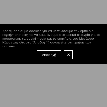
Χρησιμοποιούμε cookies για να βελτιώσουμε την εμπειρία
περιήγησης σας και να λαμβάνουμε στατιστικά στοιχεία για το
megaron.gr, τα social media και τα εισιτήρια του Μεγάρου.
Κάνοντας κλικ στο "Αποδοχή", συναινείτε στη χρήση των
cookies.
Αποδοχή
NEWSLETTER