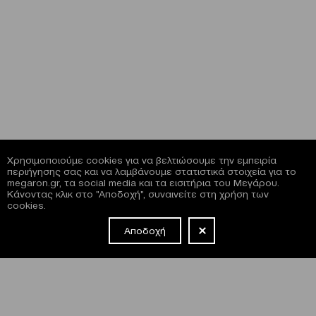
Χρησιμοποιούμε cookies για να βελτιώσουμε την εμπειρία
περιήγησης σας και να λαμβάνουμε στατιστικά στοιχεία για το
megaron.gr, τα social media και τα εισιτήρια του Μεγάρου.
Κάνοντας κλικ στο "Αποδοχή", συναινείτε στη χρήση των
cookies.
Αποδοχή