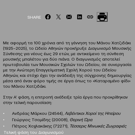
SHARE
Με αφορμή τα 100 χρόνια από τη γέννηση του Μάνου Χατζιδάκι
(1925–2025), το Ωδείο Αθηνών προκήρυξε Διαγωνισμό Μουσικής
Σύνθεσης για νέους έως 29 ετών, με αντικείμενο τη σύνθεση
μουσικής μπαλέτου για δύο πιάνα. Ο διαγωνισμός αποτελεί
πρωτοβουλία των Μουσικών Σχολών του Ωδείου, σε συνεργασία
με την Ανώτερη Επαγγελματική Σχολή Χορού του Ωδείου
Αθηνών, και στόχο έχει την ανάδειξη της σύγχρονης δημιουργίας
μέσα από έναν φόρο τιμής σε έργα όπως το «Καταραμένο φίδι»
του Μάνου Χατζιδάκι.
Στην Α’ φάση, η επιτροπή ανέδειξε τρία έργα που προκρίθηκαν
στην τελική παρουσίαση:
Ανδρέας Μάρκου (24544),
Λεβέντικοι Χοροί της Ηπείρου
Γεώργιος Τσομίδης (20008),
Θερινή Ώρα
Πέτρος Χοχλακάκης (72271),
Τέσσερις Μινωικές Ζωγραφιές
Τελική φάση του Διαγωνισμού