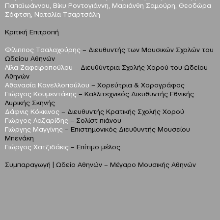
Παπαϊωάννου, Βίκυ Ροντογιάννη, Μαριάνθη Σαμούρη, Θεοδώρα
Σόφτση, Ναταλία Τσαρτσάλη
Κριτική Επιτροπή
Φίλιππος Τσαλαχούρης
– Διευθυντής των Μουσικών Σχολών του
Ωδείου Αθηνών
Λίλα Ζαφειροπούλου
– Διευθύντρια Σχολής Χορού του Ωδείου
Αθηνών
Αθανασία Κανελλοπούλου
– Χορεύτρια & Χορογράφος
Γιώργος Κουμεντάκης
– Καλλιτεχνικός Διευθυντής Εθνικής
Λυρικής Σκηνής
Δάφνις Κόκκινος
– Διευθυντής Κρατικής Σχολής Χορού
Γιώργος Λαζαρίδης
– Σολίστ πιάνου
Γιώργης Μαγγίνης
– Επιστημονικός Διευθυντής Μουσείου
Μπενάκη
Γιώργος Χατζιδάκις
– Επίτιμο μέλος
Συμπαραγωγή | Ωδείο Αθηνών – Μέγαρο Μουσικής Αθηνών