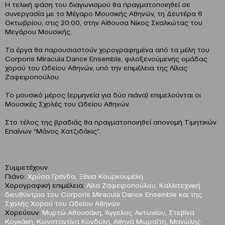
Η τελική φάση του διαγωνισμού θα πραγματοποιηθεί σε
συνεργασία με το Μέγαρο Μουσικής Αθηνών, τη Δευτέρα 6
Οκτωβρίου, στις 20:00, στην Αίθουσα Νίκος Σκαλκώτας του
Μεγάρου Μουσικής.
Τα έργα θα παρουσιαστούν χορογραφημένα από τα μέλη του
Corporis Miracula Dance Ensemble, φιλοξενούμενης ομάδας
χορού του Ωδείου Αθηνών, υπό την επιμέλεια της Λίλας
Ζαφειροπούλου.
Το μουσικό μέρος (ερμηνεία για δύο πιάνα) επιμελούνται οι
Μουσικές Σχολές του Ωδείου Αθηνών.
Στο τέλος της βραδιάς θα πραγματοποιηθεί απονομή Τιμητικών
Επαίνων “Μάνος Χατζιδάκις”.
Συμμετέχουν
Πιάνο:
Χρύσα Γρένδα, Ξένια Κουρκουμέλη
Χορογραφική επιμέλεια:
Λίλα Ζαφειροπούλου, Καλλιτεχνική
διευθύντρια του Corporis Miracula Dance Ensemble και της
Σχολής Χορού του Ωδείου Αθηνών
Χορεύουν:
Μυρτώ Αθουσάκη, Άγγελος Αντωνίου, Στεβίνα
Κογκάκη, Κωνσταντίνα Κονδύλη, Αθηνά Μωραΐτη, Μανώλης