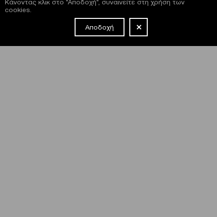
Κάνοντας κλικ στο "Αποδοχή", συναινείτε στη χρήση των
cookies.
Αποδοχή
NEWSLETTER
Έχω διαβάσει και συμφωνώ με τους
όρους και τις
προϋποθέσεις
εγγραφής στο newsletter και χρήσης του site
του Μεγάρου.