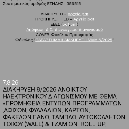
Συστηματικός αριθμός ΕΣΗΔΗΣ : 389818
ΔΙΑΚΗΡΥΞΗ –
Αρχείο pdf
ΠΡΟΚΗΡΥΞΗ TED –
Αρχείο pdf
EEEΣ (
pdf
,
xml
)
Απόφαση Δ.Σ. Διενέργειας Διαγωνισμού
COVER Φακέλου Προσφοράς
Φάκελος “
ΠΑΡΑΡΤΗΜΑ ΙΙ ΔΙΑΚΗΡΥΞΗ ΜΜΑ 6/2025
“
7.8.26
ΔΙΑΚΗΡΥΞΗ 8/2026 ΑΝΟΙΚΤΟΥ
ΗΛΕΚΤΡΟΝΙΚΟΥ ΔΙΑΓΩΝΙΣΜΟΥ ΜΕ ΘΕΜΑ
«ΠΡΟΜΗΘΕΙΑ ΕΝΤΥΠΩΝ ΠΡΟΓΡΑΜΜΑΤΩΝ
,ΑΦΙΣΩΝ, ΦΥΛΛΑΔΙΩΝ, ΚΑΡΤΩΝ,
ΦΑΚΕΛΩΝ,ΠΑΝΟ, ΤΑΜΠΛΟ, ΑΥΤΟΚΟΛΛΗΤΩΝ
ΤΟΙΧΟΥ (WALL) & ΤΖΑΜΙΩΝ, ROLL UP,