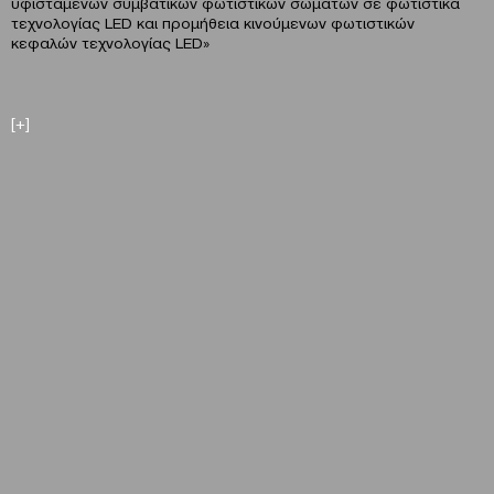
υφιστάμενων συμβατικών φωτιστικών σωμάτων σε φωτιστικά
τεχνολογίας LED και προμήθεια κινούμενων φωτιστικών
κεφαλών τεχνολογίας LED»
[+]