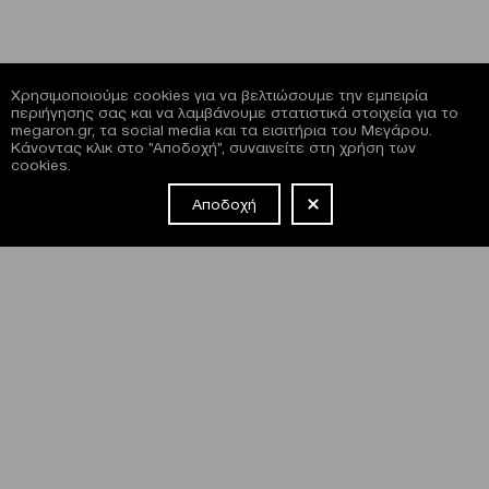
Χρησιμοποιούμε cookies για να βελτιώσουμε την εμπειρία
περιήγησης σας και να λαμβάνουμε στατιστικά στοιχεία για το
megaron.gr, τα social media και τα εισιτήρια του Μεγάρου.
Κάνοντας κλικ στο "Αποδοχή", συναινείτε στη χρήση των
cookies.
Αποδοχή
NEWSLETTER