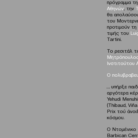
πρόγραμμα τη
Αθηνών
, την
θα απολαύσο
του Μοντερν
προτιμούν τη
τιμής του
Lui
Tartini.
Το ρεσιτάλ τ
Μητρόπουλο
Ινστιτούτου 
Ο πολυβραβε
… υπήρξε παιδ
αργότερα κέρ
Yehudi Menuhi
(Thibaud, Viñ
Prix τού άνο
κόσμου.
Ο Ντομένικο Ν
Barbican Cent