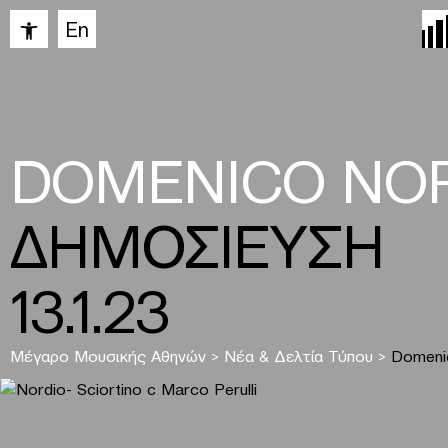
Ανοίξτε τη γραμμή εργαλείων
En
DOMENICO NOR
ΔΗΜΟΣΙΕΥΣΗ
13.1.23
Μέγαρο Μουσικής Αθηνών
>
Νέα & Δελτία Τύπου
>
Domenic