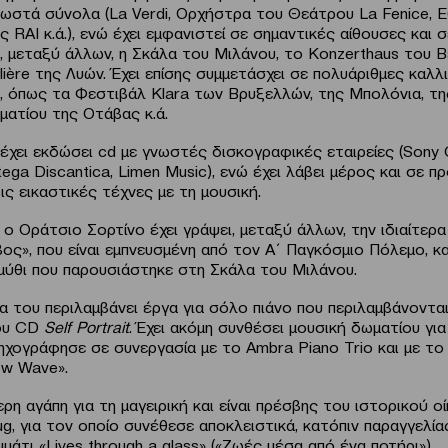
γνωστά σύνολα (La Verdi, Ορχήστρα του Θεάτρου La Fenice, Ε
 RAI κ.ά.), ενώ έχει εμφανιστεί σε σημαντικές αίθουσες και 
, μεταξύ άλλων, η Σκάλα του Μιλάνου, το Konzerthaus του Β
ière της Λυών. Έχει επίσης συμμετάσχει σε πολυάριθμες καλλ
, όπως τα Φεστιβάλ Klara των Βρυξελλών, της Μπολόνια, τη
ατίου της Οτάβας κ.ά.
έχει εκδώσει cd με γνωστές δισκογραφικές εταιρείες (Sony C
ega Discantica, Limen Music), ενώ έχει λάβει μέρος και σε π
ς εικαστικές τέχνες με τη μουσική.
ο Οράτσιο Σορτίνο έχει γράψει, μεταξύ άλλων, την ιδιαίτερα
ος», που είναι εμπνευσμένη από τον Α΄ Παγκόσμιο Πόλεμο, κ
μύθι που παρουσιάστηκε στη Σκάλα του Μιλάνου.
α του περιλαμβάνει έργα για σόλο πιάνο που περιλαμβάνοντα
ου CD
Self
Portrait
. Έχει ακόμη συνθέσει μουσική δωματίου για
ηχογράφησε σε συνεργασία με το Ambra Piano Trio και με το
ew Wave».
ερη αγάπη για τη μαγειρική και είναι πρέσβης του ιστορικού ο
g, για τον οποίο συνέθεσε αποκλειστικά, κατόπιν παραγγελία
μμάτι «Lives through a glass» («Ζωές μέσα από ένα ποτήρι»).