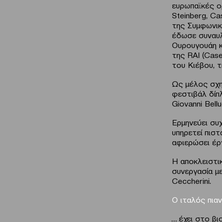
ευρωπαϊκές ο
Steinberg, Cas
της Συμφωνικ
έδωσε συναυλί
Ουρουγουάη κ
της RAI (Case
του Κιέβου, 
Ως μέλος σχη
φεστιβάλ δίπλ
Giovanni Bellu
Ερμηνεύει συ
υπηρετεί πισ
αφιερώσει έρ
Η αποκλειστικ
συνεργασία μ
Ceccherini.
Ο ιταλός πια
… έχει στο β