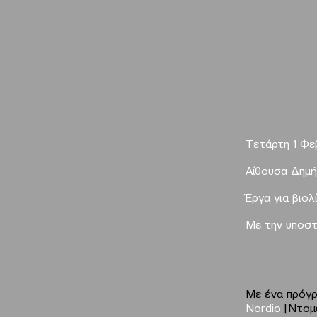
T
ετάρτη 1 Φε
Αίθουσα Δημ
Έργα για βιολί
Με την υποστ
Με ένα πρόγρ
Nordio
[Ντομέ