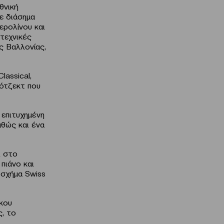
θνική
σε διάσημα
ερολίνου και
ιτεχνικές
ς Βαλλονίας,
lassical,
ρότζεκτ που
 επιτυχημένη
αθώς και ένα
ι στο
 πιάνο και
 σχήμα Swiss
ίκου
ς, το