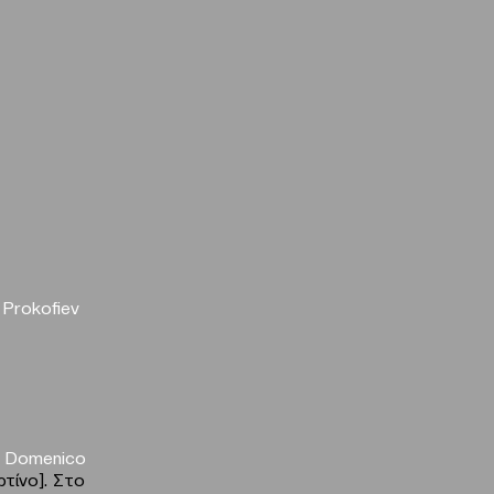
 Prokofiev
ς
Domenico
τίνο]. Στο