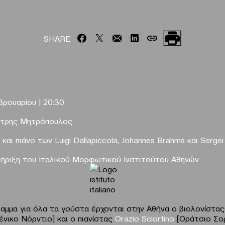
SHARE
βρουαρίου |
20:30
ήτρης Μητρόπουλος
 και πιάνο
των Luigi Dallapiccola, Johannes Brahms και Sergei
ήριξη
του Ιταλικού Μορφωτικού Ινστιτούτου Αθηνών
αμμα για όλα τα γούστα έρχονται στην Αθήνα ο βιολονίστα
νικο Νόρντιο] και ο πιανίστας
Orazio
Sciortino
[Οράτσιο Σορ