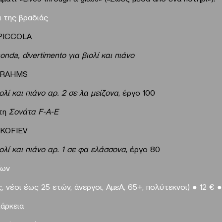
 της βραδιάς
PICCOLA
conda, divertimento
για
βιολί
και
πιάνο
BRAHMS
ολί και πιάνο αρ. 2 σε λα μείζονα
, έργο 100
 τη
Σονάτα F-A-E
KOFIEV
ολί και πιάνο αρ. 1 σε φα ελάσσονα
, έργο 80
ίων
, νέοι έως 25 ετών, άνεργοι, ΑμεΑ, 65+, πολύτεκνοι)
●
12 €
●
ιάρκεια