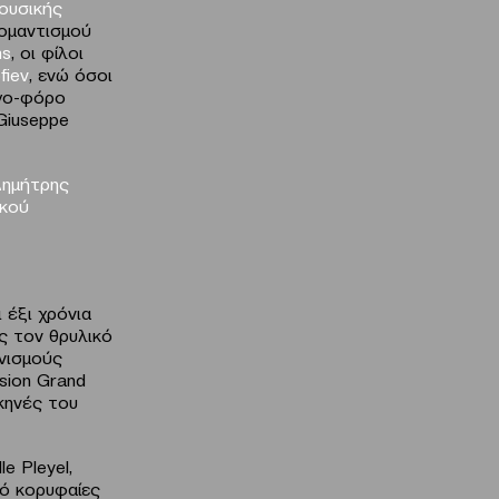
ουσικής
Ρομαντισμού
ms
, οι φίλοι
fiev
, ενώ όσοι
ργο-φόρο
Giuseppe
Δημήτρης
ικού
 έξι χρόνια
ς τον θρυλικό
ωνισμούς
ision Grand
κηνές του
e Pleyel,
πό κορυφαίες