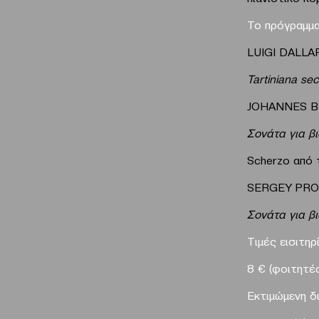
To πρόγραμμα
LUIGI DALLA
Tartiniana se
JOHANNES 
Σονάτα για βι
Scherzo από
SERGEY PRO
Σονάτα για βι
Τιμές εισιτηρ
8 € (φοιτητές
Εκτιμώμενη δ