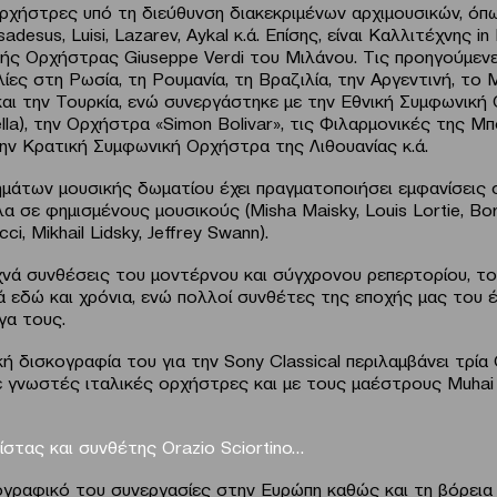
ρχήστρες υπό τη διεύθυνση διακεκριμένων αρχιμουσικών, όπως
adesus, Luisi, Lazarev, Aykal κ.ά. Επίσης, είναι Καλλιτέχνης i
ής Ορχήστρας Giuseppe Verdi του Μιλάνου. Τις προηγούμεν
ες στη Ρωσία, τη Ρουμανία, τη Βραζιλία, την Αργεντινή, το 
αι την Τουρκία, ενώ συνεργάστηκε με την Εθνική Συμφωνική
lla), την Ορχήστρα «Simon Bolivar», τις Φιλαρμονικές της Μ
την Κρατική Συμφωνική Ορχήστρα της Λιθουανίας κ.ά.
μάτων μουσικής δωματίου έχει πραγματοποιήσει εμφανίσεις 
α σε φημισμένους μουσικούς (Misha Maisky, Louis Lortie, Bori
cci, Mikhail Lidsky, Jeffrey Swann).
χνά συνθέσεις του μοντέρνου και σύγχρονου ρεπερτορίου, το
τά εδώ και χρόνια, ενώ πολλοί συνθέτες της εποχής μας του 
γα τους.
ή δισκογραφία του για την Sony Classical περιλαμβάνει τρία
ε γνωστές ιταλικές ορχήστρες και με τους μαέστρους Muhai 
νίστας και συνθέτης
Orazio
Sciortino
…
ιογραφικό του συνεργασίες στην Ευρώπη καθώς και τη βόρεια 