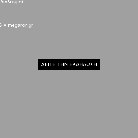
 διάλειμμα)
33
●
megaron
.
gr
ΔΕΙΤΕ ΤΗΝ ΕΚΔΗΛΩΣΗ