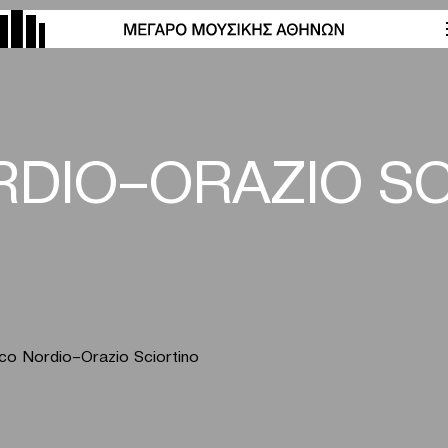
DIO–ORAZIO SC
o Nordio–Orazio Sciortino