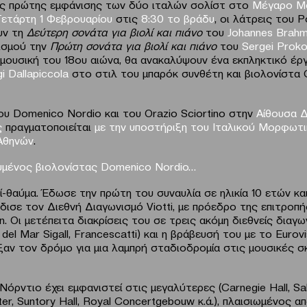
ς πρώτης εμφάνισης των δύο ιταλών σολίστ στο
Μέγαρο Μ
Τετάρτη 1 Φεβρουαρίου
στις
8:30 το βράδυ
, οι λάτρεις του 
υν τη
Δεύτερη σονάτα για βιολί και πιάνο
του
Johannes
Brah
ισμού την
Πρώτη σονάτα για βιολί και πιάνο
του
Sergei
Proko
 μουσική του 18ου αιώνα, θα ανακαλύψουν ένα εκπληκτικό έ
gi
Dallapiccola
στο στιλ του μπαρόκ συνθέτη και βιολονίστα 
ου Domenico Nordio και του Orazio Sciortino στην
Αίθουσα 
ς
πραγματοποιείται
με την υποστήριξη του Ιταλικού Μορφωτ
Αθηνών
.
υμένος βιολονίστας
Domenico
Nordio
…
ί-θαύμα. Έδωσε την πρώτη του συναυλία σε ηλικία 10 ετών και
δισε τον Διεθνή Διαγωνισμό Viotti, με πρόεδρο της επιτροπή
n. Οι μετέπειτα διακρίσεις του σε τρεις ακόμη διεθνείς διαγ
a del Mar Sigall, Francescatti) και η βράβευσή του με το Eurov
ιξαν τον δρόμο για μια λαμπρή σταδιοδρομία στις μουσικές σ
όρντιο έχει εμφανιστεί στις μεγαλύτερες (Carnegie Hall, Sall
er, Suntory Hall, Royal Concertgebouw κ.ά.), πλαισιωμένος α