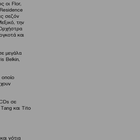
 οι Flor,
n Residence
ες σεζόν
Μεξικό, την
 Ορχήστρα
πογκοτά και
σε μεγάλα
s Belkin,
 οποίο
έχουν
 CDs σε
Tang και Tito
και νότια