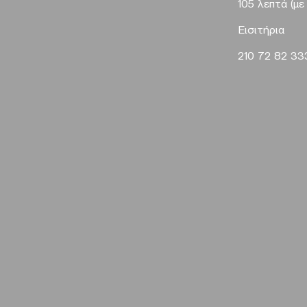
105 λεπτά (με
Eισιτήρια
210 72 82 3