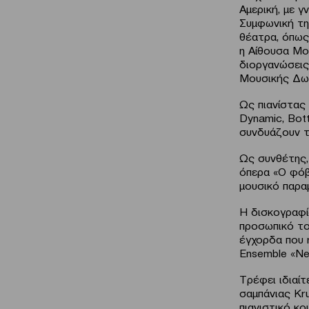
Αμερική, με 
Συμφωνική της
θέατρα, όπως
η Αίθουσα Mol
διοργανώσεις
Μουσικής Δωμ
Ως πιανίστας 
Dynamic, Bott
συνδυάζουν τι
Ως συνθέτης, 
όπερα «Ο φόβ
μουσικό παρα
Η δισκογραφί
προσωπικό τ
έγχορδα που 
Ensemble «N
Tρέφει ιδιαίτ
σαμπάνιας Kru
πιανιστικό κο