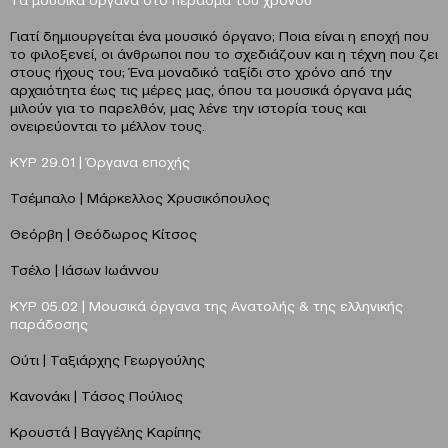
Γιατί δημιουργείται ένα μουσικό όργανο; Ποια είναι η εποχή που
το φιλοξενεί, οι άνθρωποι που το σχεδιάζουν και η τέχνη που ζει
στους ήχους του; Ένα μοναδικό ταξίδι στο χρόνο από την
αρχαιότητα έως τις μέρες μας, όπου τα μουσικά όργανα μάς
μιλούν για το παρελθόν, μας λένε την ιστορία τους και
ονειρεύονται το μέλλον τους.
ΚΥΡ 29.01 |
Όργανα εποχής
Τσέμπαλο | Μάρκελλος Χρυσικόπουλος
Θεόρβη | Θεόδωρος Κίτσος
Τσέλο | Ιάσων Ιωάννου
ΚΥΡ 05.02 |
Μουσικά όργανα της Ανατολής & της ελληνικής
παράδοσης
Ούτι | Ταξιάρχης Γεωργούλης
Κανονάκι | Τάσος Πούλιος
Κρουστά | Βαγγέλης Καρίπης