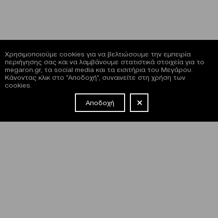
Χρησιμοποιούμε cookies για να βελτιώσουμε την εμπειρία
περιήγησης σας και να λαμβάνουμε στατιστικά στοιχεία για το
megaron.gr, τα social media και τα εισιτήρια του Μεγάρου.
Κάνοντας κλικ στο "Αποδοχή", συναινείτε στη χρήση των
cookies.
Αποδοχή
NEWSLETTER