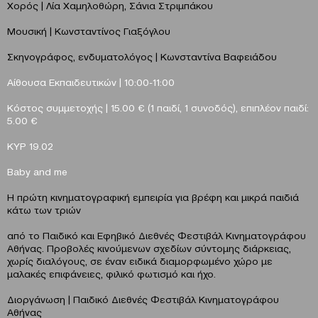
Χορός | Λία Χαμηλοθώρη, Σάνια Στριμπάκου
Μουσική | Κωνσταντίνος Γιαξόγλου
Σκηνογράφος, ενδυματολόγος | Κωνσταντίνα Βαφειάδου
Αίθουσα Εκπαιδευτικών | 10:00-11:00
Κόστος συμμετοχής | 15.00 € (1 παιδί, 1 συνοδός), επιπλέον παιδί:
5.00 €
ΚΥΡ 19.02
Baby and me
Η πρώτη κινηματογραφική εμπειρία για βρέφη και μικρά παιδιά
κάτω των τριών
από το Παιδικό και Εφηβικό Διεθνές Φεστιβάλ Κινηματογράφου
Αθήνας. Προβολές κινούμενων σχεδίων σύντομης διάρκειας,
χωρίς διαλόγους, σε έναν ειδικά διαμορφωμένο χώρο με
μαλακές επιφάνειες, φιλικό φωτισμό και ήχο.
Διοργάνωση | Παιδικό Διεθνές Φεστιβάλ Κινηματογράφου
Αθήνας