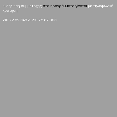
Η
δήλωση συμμετοχής
στα προγράμματα γίνεται
με τηλεφωνική
κράτηση
:
210 72 82 348 & 210 72 82 363
.