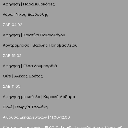
Αφήγηση | Παραμυθοκόρες
Λύρα | Νίκος Ξανθούλης
ΣΑΒ 04.02
Αφήγηση | Χριστίνα Παλαιολόγου
Κοντραμπάσο | Βασίλης Παπαβασιλείου
ΣAB 18.02
Αφήγηση | Έλσα Λουμπαρδιά
Ούτι | Αλέκος Βρέτος
ΣAB 11.03
Αφήγηση με κούκλα | Κυριακή Δοξαρά
Βιολί | Γεωργία Τσολάκη
Αίθουσα Εκπαιδευτικών | 11:00-12:00
Κόστος συμμετοχής | 15.00 € (1 παιδί, 1 συνοδός), επιπλέον παιδί: