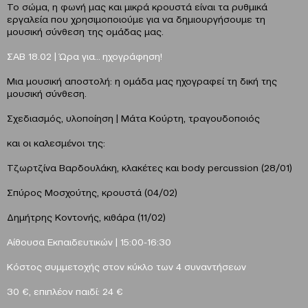
Το σώμα, η φωνή μας και μικρά κρουστά είναι τα ρυθμικά
εργαλεία που χρησιμοποιούμε για να δημιουργήσουμε τη
μουσική σύνθεση της ομάδας μας.
ΣΑΒ 18.02 | Ώρα για… ηχογράφηση!
Μια μουσική αποστολή: η ομάδα μας ηχογραφεί τη δική της
μουσική σύνθεση.
Σχεδιασμός, υλοποίηση | Μάτα Κούρτη, τραγουδοποιός
και οι καλεσμένοι της:
Τζωρτζίνα Βαρδουλάκη, κλακέτες και body percussion (28/01)
Σπύρος Μοσχούτης, κρουστά (04/02)
Δημήτρης Κοντονής, κιθάρα (11/02)
Αίθουσα Εκπαιδευτικών | 15:00-16:30
Κόστος συμμετοχής στον κύκλο των 4 συναντήσεων
30 €, επιπλέον παιδί: 24 €