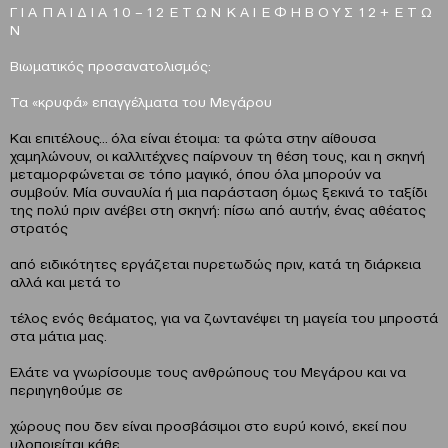
Γ Ι Α Π Α Ι Δ Ι Α 1 0 – 1 2 Ε Τ Ω Ν Κ Α Ι Ε Φ Η Β Ο Υ Σ 1 2 + Ε Τ Ω
Ν
Βιωματικός προσανατολισμός:
Τα «κρυφά» επαγγέλματα του Μεγάρου
Και επιτέλους… όλα είναι έτοιμα: τα φώτα στην αίθουσα
χαμηλώνουν, οι καλλιτέχνες παίρνουν τη θέση τους, και η σκηνή
μεταμορφώνεται σε τόπο μαγικό, όπου όλα μπορούν να
συμβούν. Μία συναυλία ή μια παράσταση όμως ξεκινά το ταξίδι
της πολύ πριν ανέβει στη σκηνή: πίσω από αυτήν, ένας αθέατος
στρατός
από ειδικότητες εργάζεται πυρετωδώς πριν, κατά τη διάρκεια
αλλά και μετά το
τέλος ενός θεάματος, για να ζωντανέψει τη μαγεία του μπροστά
στα μάτια μας.
Ελάτε να γνωρίσουμε τους ανθρώπους του Μεγάρου και να
περιηγηθούμε σε
χώρους που δεν είναι προσβάσιμοι στο ευρύ κοινό, εκεί που
υλοποιείται κάθε