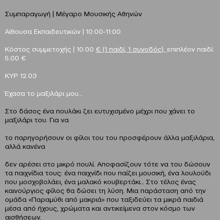
Συμπαραγωγή | Μέγαρο Μουσικής Αθηνών
Αίθουσα Εκπαιδευτικών | 10:00-11:00
Κόστος συμμετοχής | 10.00
€ (1 παιδί, 1 συνοδός),
επιπλέον παιδί:
5.00 €
ΚΥΡ 12.03
Έχασα το μαξιλάρι μου…
Στο δάσος ένα πουλάκι ζει ευτυχισμένο μέχρι που χάνει το
μαξιλάρι του. Για να
το παρηγορήσουν οι φίλοι του του προσφέρουν άλλα μαξιλάρια,
αλλά κανένα
δεν αρέσει στο μικρό πουλί. Αποφασίζουν τότε να του δώσουν
τα παιχνίδια τους: ένα παιχνίδι που παίζει μουσική, ένα λουλούδι
που μοσχοβολάει, ένα μαλακό κουβερτάκι… Στο τέλος ένας
καινούργιος φίλος θα δώσει τη λύση. Μια παράσταση από την
ομάδα «Παραμύθι από μακριά» που ταξιδεύει τα μικρά παιδιά
μέσα από ήχους, χρώματα και αντικείμενα στον κόσμο των
αισθήσεων.