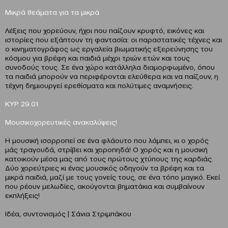
Μικρά θεάματα για τα μικρά
Λέξεις που χορεύουν, ήχοι που παίζουν κρυφτό, εικόνες και
ιστορίες που εξάπτουν τη φαντασία: οι παραστατικές τέχνες και
ο κινηματογράφος ως εργαλεία βιωματικής εξερεύνησης του
κόσμου για βρέφη και παιδιά μέχρι τριών ετών και τους
συνοδούς τους. Σε ένα χώρο κατάλληλα διαμορφωμένο, όπου
τα παιδιά μπορούν να περιφέρονται ελεύθερα και να παίζουν, η
τέχνη δημιουργεί ερεθίσματα και πολύτιμες αναμνήσεις.
ΚΥΡ 29.01
Μουσικοχορευτικές ανακαλύψεις!
Η μουσική ισορροπεί σε ένα φλάουτο που λάμπει, κι ο χορός
μάς τραγουδά, στρίβει και χοροπηδά! Ο χορός και η μουσική
κατοικούν μέσα μας από τους πρώτους χτύπους της καρδιάς.
Δύο χορεύτριες κι ένας μουσικός οδηγούν τα βρέφη και τα
μικρά παιδιά, μαζί με τους γονείς τους, σε ένα τόπο μαγικό. Εκεί
που ρέουν μελωδίες, ακούγονται βηματάκια και συμβαίνουν
εκπλήξεις!
Ιδέα, συντονισμός | Σάνια Στριμπάκου