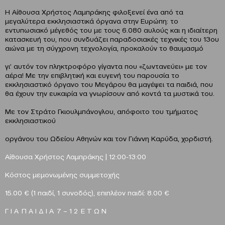
Η Αίθουσα Χρήστος Λαμπράκης φιλοξενεί ένα από τα
μεγαλύτερα εκκλησιαστικά όργανα στην Ευρώπη: το
εντυπωσιακό μέγεθός του με τους 6.080 αυλούς και η ιδιαίτερη
κατασκευή του, που συνδυάζει παραδοσιακές τεχνικές του 13ου
αιώνα με τη σύγχρονη τεχνολογία, προκαλούν το θαυμασμό
γι’ αυτόν τον πληκτροφόρο γίγαντα που «ζωντανεύει» με τον
αέρα! Με την επιβλητική και ευγενή του παρουσία το
εκκλησιαστικό όργανο του Μεγάρου θα μαγέψει τα παιδιά, που
θα έχουν την ευκαιρία να γνωρίσουν από κοντά τα μυστικά του.
Με τον Στράτο Γκιουλμπάνογλου, απόφοιτο του τμήματος
εκκλησιαστικού
οργάνου του Ωδείου Αθηνών και τον Γιάννη Καρύδα, χορδιστή.
Αίθουσα Χρήστος Λαμπράκης | 12:00-13:00
Κόστος μεμονωμένης συμμετοχής
15.00 € (1 παιδί, 1 συνοδός), επιπλέον παιδί: 8.00 €
Γ Ι Α Π Α Ι Δ Ι Α 7 – 1 2 Ε Τ Ω Ν