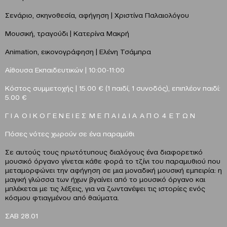
Σενάριο, σκηνοθεσία, αφήγηση | Χριστίνα Παλαιολόγου
Μουσική, τραγούδι | Κατερίνα Μακρή
Animation, εικονογράφηση | Ελένη Τσάμπρα
Αίθουσα Εκπαιδευτικών | 10:00-11:00
Κόστος συμμετοχής | 15.00 € (1 παιδί, 1 συνοδός), επιπλέον παιδί:
5.00 €
Γ Ι Α Ο Ι Κ Ο Γ Ε Ν Ε Ι Ε Σ Μ Ε Π Α Ι Δ Ι Α Α Π Ο 4 Ε Τ Ω Ν
Πόσες νότες χωρούν σε ένα παραμύθι
Σε αυτούς τους πρωτότυπους διαλόγους ένα διαφορετικό
μουσικό όργανο γίνεται κάθε φορά το τζίνι του παραμυθιού που
μεταμορφώνει την αφήγηση σε μια μοναδική μουσική εμπειρία: η
μαγική γλώσσα των ήχων βγαίνει από το μουσικό όργανο και
μπλέκεται με τις λέξεις, για να ζωντανέψει τις ιστορίες ενός
κόσμου φτιαγμένου από θαύματα.
ΣAB 28.01