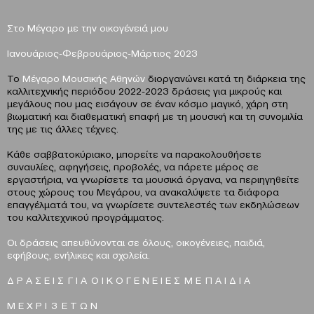
Στο Μέγαρο με την οικογένειά μου
Ιανουάριος-Φεβρουάριος-Μάρτιος 2023
Το
Μέγαρο Μουσικής Αθηνών
διοργανώνει κατά τη διάρκεια της
καλλιτεχνικής περιόδου 2022-2023 δράσεις για μικρούς και
μεγάλους που μας εισάγουν σε έναν κόσμο μαγικό, χάρη στη
βιωματική και διαθεματική επαφή με τη μουσική και τη συνομιλία
της με τις άλλες τέχνες.
Κάθε σαββατοκύριακο, μπορείτε να παρακολουθήσετε
συναυλίες, αφηγήσεις, προβολές, να πάρετε μέρος σε
εργαστήρια, να γνωρίσετε τα μουσικά όργανα, να περιηγηθείτε
στους χώρους του Μεγάρου, να ανακαλύψετε τα διάφορα
επαγγέλματά του, να γνωρίσετε συντελεστές των εκδηλώσεων
του καλλιτεχνικού προγράμματος.
Οι δράσεις απευθύνονται σε όλους, οικογένειες, παιδιά,
εφήβους, ενήλικες και σχολεία.
Δ Ρ Α Σ Ε Ι Σ Γ Ι Α Ο Ι Κ Ο Γ Ε Ν Ε Ι Ε Σ Μ Ε Π Α Ι Δ Ι Α
Μ Ε Χ Ρ Ι 3 Ε Τ Ω Ν