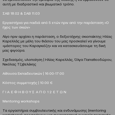
αυτή με διαδραστικό και βιωματικό τρόπο.
ΣΑΒ 18.02 & ΣΑΒ 11.03
Εργαστήρια για παιδιά από 5 ετών πριν από την παράσταση «Ο
ήχος των σκιών»
Λίγο πριν αρχίσει η παράσταση, ο δεξιοτέχνης σκιοπαίκτης Ηλίας
Καρελλάς με μέλη του θιάσου του μας προσκαλεί να γίνουμε
«μάστορες του Καραγκιόζη» και να κατασκευάσουμε τη δική
μας φιγούρα.
Σχεδιασμός, υλοποίηση | Ηλίας Καρελλάς, Όλγα Παπαθεοδώρου,
Νικόλας Τζιβελέκης
Αίθουσα Εκπαιδευτικών | 16:00-17:00
Κόστος συμμετοχής | 10.00 €
Γ Ι Α Ε Φ Η Β Ο Υ Σ Α Π Ο 1 2 Ε Τ Ω Ν
Μentoring workshops
Τα εργαστήρια συμβουλευτικής και ενδυνάμωσης (mentoring
workshops), προσφέρουν μια συναρπαστική ευκαιρία πρακτικής