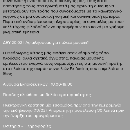
συναυλίας ή ενός ρεσιτάλ, ο διάλογος μαζί τους και οι
απαντήσεις τους στα ερωτήματά μας έχουν τη δύναμη να
μετατρέψουν τον τρόπο που συνδεόμαστε με το καλλιτεχνικό
γεγονός σε μια ουσιαστική νοητική και συγκινησιακή εμπειρία.
Πέρα από ενδιαφέρουσες πληροφορίες, οι συνομιλίες με τους
καλλιτέχνες φιλοδοξούν να προσφέρουν στο κοινό μια χρήσιμη
βιωματική εμπειρία.
ΔΕΥ 20.02 | Ας μιλήσουμε για παλαιά μουσική!
Ο Θεόδωρος Κίτσος μάς εισάγει στον κόσμο τής τόσο
πλούσιας, αλλά σχετικά άγνωστης, παλαιάς μουσικής
εμπλέκοντας ενεργά τους συμμετέχοντες στη μουσική πράξη,
στο πλαίσιο της σειράς συναυλιών Ex femina, που επιμελείται ο
ίδιος.
Αίθουσα Εκπαιδευτικών | 18:00-19:30
Είσοδος ελεύθερη με δελτίο προτεραιότητας
Ηλεκτρονική κράτηση μία εβδομάδα πριν από την ημερομηνία
της εκδήλωσης (13/02). Απαραίτητη προσέλευση 30 λεπτά πριν
την έναρξη του προγράμματος.
Εισιτήρια
–
Πληροφορίες