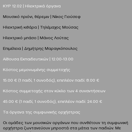
ΚΥΡ 12.02 |
Ηλεκτρικά όργανα
Μουσικό πριόνι, θέρεμιν | Νίκος Γιούσεφ
Ηλεκτρική κιθάρα | Τηλέμαχος Μούσας
Ηλεκτρικό μπάσο | Mάνος Λούτας
Επιμέλεια | Δημήτρης Μαραγκόπουλος
Αίθουσα Εκπαιδευτικών | 12.00-13.00
Κόστος μεμονωμένης συμμετοχής
15.00 € (1 παιδί, 1 συνοδός), επιπλέον παιδί: 8.00 €
Κόστος συμμετοχής στον κύκλο των 4 συναντήσεων
45.00 € (1 παιδί, 1 συνοδός), επιπλέον παιδί: 24.00 €
Τα όργανα της συμφωνικής ορχήστρας
Οι ομάδες των μουσικών οργάνων που συνθέτουν τη συμφωνική
ορχήστρα ζωντανεύουν μπροστά στα μάτια των παιδιών. Με