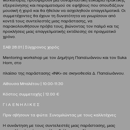
εξερεύνησης και πειραματισμού σε εφήβους που σπουδάζουν
μουσική ή χορό και θα ήθελαν να ασχοληθούν επαγγελματικά. Οι
συμμετέχοντες θα έχουν τη δυνατότητα να γνωρίσουν από
κοντά τους συντελεστές μιας παράστασης, να
παρακολουθήσουν πρόβα τους, βιώνοντας τον παλμό και τις
προκλήσεις μιας επαγγελματικής εκτέλεσης σε πραγματικό
χρόνο.
ΣΑΒ 28.01 | Σύγχρονος χορός
Mentoring workshop με τον Δημήτρη Παπαϊωάννου και τον Suka
Horn, στο
πλαίσιο της παράστασης «INK» σε σκηνοθεσία Δ. Παπαϊωάννου.
Αίθουσα Μπαλέτου | 10:00-11:30
Κόστος συμμετοχής | 12.00 €
Γ Ι Α Ε Ν Η Λ Ι Κ Ε Σ
Πριν σβήσουν τα φώτα: Συνομιλώντας με τους καλλιτέχνες
Η συνάντηση με τους συντελεστές μιας παράστασης, μιας