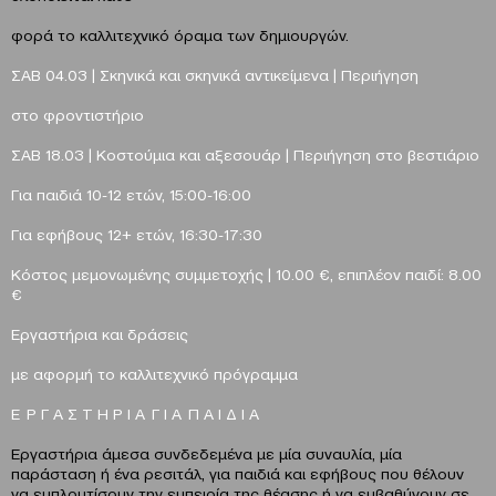
φορά το καλλιτεχνικό όραμα των δημιουργών.
ΣΑΒ 04.03 | Σκηνικά και σκηνικά αντικείμενα | Περιήγηση
στο φροντιστήριο
ΣΑΒ 18.03 | Κοστούμια και αξεσουάρ | Περιήγηση στο βεστιάριο
Για παιδιά 10-12 ετών, 15:00-16:00
Για εφήβους 12+ ετών, 16:30-17:30
Κόστος μεμονωμένης συμμετοχής | 10.00 €, επιπλέον παιδί: 8.00
€
Εργαστήρια και δράσεις
με αφορμή το καλλιτεχνικό πρόγραμμα
Ε Ρ Γ Α Σ Τ Η Ρ Ι Α Γ Ι Α Π Α Ι Δ Ι Α
Εργαστήρια άμεσα συνδεδεμένα με μία συναυλία, μία
παράσταση ή ένα ρεσιτάλ, για παιδιά και εφήβους που θέλουν
να εμπλουτίσουν την εμπειρία της θέασης ή να εμβαθύνουν σε