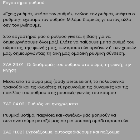
Εργαστήριο ρυθμού
«Έχεις ρυθμό», «πιάσε τον ρυθμό», «νιώσε τον ρυθμό», «πέφτει ο
ρυθμός», «χάσαμε τον ρυθμό». Μιλάμε διαρκώς γι’ αυτόν, αλλά
δεν τον βλέπουμε.
Στο εργαστήριό μας ο ρυθμός γίνεται η βάση για να
δημιουργήσουμε όλοι μαζί. Eλάτε να παίξουμε με το ρυθμό του
σώματος, της φωνής μας, των κρουστών οργάνων ή των χεριών
μας, δημιουργώντας τη δική μας ομαδική ρυθμική σύνθεση.
ΣΑΒ 28.01 | Οι διαδρομές του ρυθμού στο σώμα, τη φωνή, την
κίνηση
Μέσα από το σώμα μας (body percussion), το πολυφωνικό
τραγούδι και τις κλακέτες εξερευνούμε τις δυναμικές και τις
ποικιλίες του ρυθμού στις μουσικές γωνιές του κόσμου.
ΣΑΒ 04.02 | Ρυθμός και ηχοχρώματα
Ρυθμικά μοτίβα, παιχνίδια και «σινιάλα» μάς βοηθούν να
συντονιστούμε μεταξύ μας σε μια μουσική ομάδα κρουστών.
ΣΑΒ 11.02 | Σχεδιάζουμε, αυτοσχεδιάζουμε και παίζουμε!