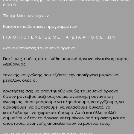
8.00 €
Το σχολείο των τεχνών
Κύκλοι εκπαιδευτικών προγραμμάτων
Γ Ι Α Ο Ι Κ Ο Γ Ε Ν Ε Ι Ε Σ Μ Ε Π Α Ι Δ Ι Α Α Π Ο 6 Ε Τ Ω Ν
Ανακαλύπτοντας τα μουσικά όργανα
Γιατί, πώς, από τι, πότε… κάθε μουσικό όργανο είναι ένας μικρός
λαβύρινθος
τεχνικής και γνώσης που εξάπτει την περιέργεια μικρών και
μεγάλων: όλες οι
ερωτήσεις σας θα απαντηθούν, καθώς τα μουσικά όργανα
δίνουν ραντεβού μαζί σας σε μια ανεπίσημη συνάντηση
γνωριμίας, όπου μπορούμε να πλησιάσουμε, να αγγίξουμε, να
διακόψουμε, να ρωτήσουμε, να γελάσουμε δυνατά, να
καταλάβουμε, να χειροκροτήσουμε. Αυτά και άλλα πολλά
συμβαίνουν όταν τα όργανα κατεβαίνουν από τη σκηνή και σε
απόσταση… αναπνοής αποκαλύπτουν τα μυστικά τους.
Τα μουσικά όργανα στο πέρασμα του χρόνου