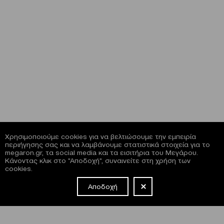
Χρησιμοποιούμε cookies για να βελτιώσουμε την εμπειρία
περιήγησης σας και να λαμβάνουμε στατιστικά στοιχεία για το
megaron.gr, τα social media και τα εισιτήρια του Μεγάρου.
Κάνοντας κλικ στο "Αποδοχή", συναινείτε στη χρήση των
cookies.
Αποδοχή