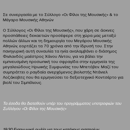
Σε συνεργασία με το Σύλλογο «Οι Φίλοι της Μουσικής» & το
Μέγαρο Μουσικής Αθηνών
Ο Σύλλογος «Οι Φίλοι της Μουσικής», που χάρη σε άοκνες
προσπάθειες δεκαετιών προσέφερε στη χώρα μας μεταξύ
πολλών άλλων και τη δημιουργία του Μεγάρου Μουσικής
Αθηνών, εορτάζει τα 70 χρόνια από την ίδρυσή του. Στην
πανηγυρική αυτή συναυλία τα ηνία αναλαμβάνει ο διάσημος
Φινλανδός μαέστρος Χάνου Λίντου, για να βάλει την
εμπνευσμένη προσωπική του σφραγίδα στην ερμηνεία της
μεγαλειώδους Ηρωικής Συμφωνίας του Μπετόβεν. Μαζί του
συμπράττει ο ραγδαία ανερχόμενος βιολιστής Ντάνιελ
Λοζάκοβιτς που θα ερμηνεύσει το δεξιοτεχνικό Κοντσέρτο για
βιολί του Σιμπέλιους.
Τα έσοδα θα διατεθούν υπέρ του προγράμματος υποτροφιών του
Συλλόγου «Οι Φίλοι της Μουσικής»
19:30 Εισαγωγική ομιλία για τους κατόχους εισιτηρίων