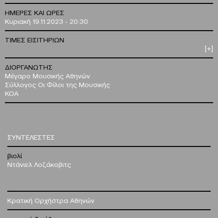
ΗΜΕΡΕΣ ΚΑΙ ΩΡΕΣ
Κυριακή 19.11.2023 - 20:30
ΤΙΜΕΣ ΕΙΣΙΤΗΡΙΩΝ
[+]
ΔΙΟΡΓΑΝΩΤΗΣ
Μέγαρο Μουσικής Αθηνών
Σύλλογος Οι Φίλοι της Μουσικής
ΚΟΑ
ΣΥΝΤΕΛΕΣΤΕΣ
βιολί
Ντάνιελ Λοζάκοβιτς
Κρατική Ορχήστρα Αθηνών