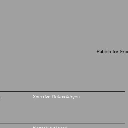
Publish for Fre
η
Χριστίνα Παλαιολόγου
Κατερίνα Μακρή