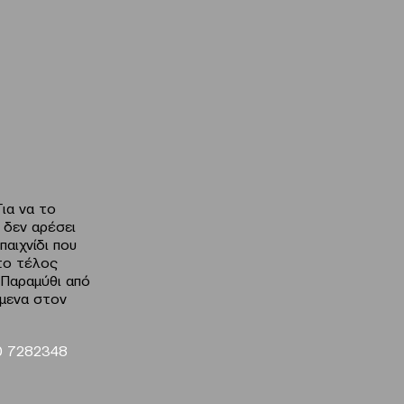
Για να το
 δεν αρέσει
παιχνίδι που
Στο τέλος
«Παραμύθι από
ίμενα στον
10 7282348