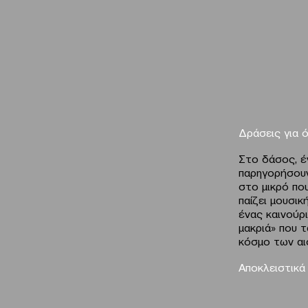
Δράσεις για ό
Στο δάσος, έν
παρηγορήσουν
στο μικρό που
παίζει μουσι
ένας καινούρ
μακριά» που τ
κόσμο των αι
Αποκλειστικά