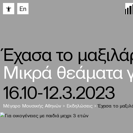
Ανοίξτε τη γραμμή εργαλείων
En
Έχασα το μαξιλάρ
Μικρά θεάματα γ
16.10-12.3.2023
Μέγαρο Μουσικής Αθηνών
>
Εκδηλώσεις
>
Έχασα το μαξιλ