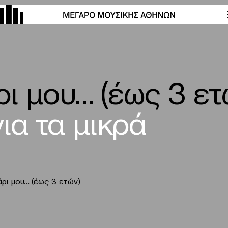
ι μου… (έως 3 ετ
ια τα μικρά
άρι μου… (έως 3 ετών)