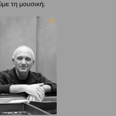
με τη μουσική;
6