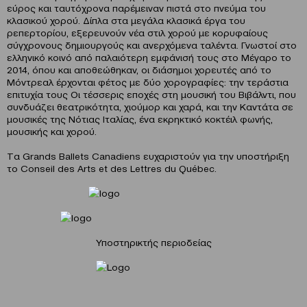
εύρος και ταυτόχρονα παρέμειναν πιστά στο πνεύμα του
κλασικού χορού. Δίπλα στα μεγάλα κλασικά έργα του
ρεπερτορίου, εξερευνούν νέα στιλ χορού με κορυφαίους
σύγχρονους δημιουργούς και ανερχόμενα ταλέντα. Γνωστοί στο
ελληνικό κοινό από παλαιότερη εμφάνισή τους στο Μέγαρο το
2014, όπου και αποθεώθηκαν, οι διάσημοι χορευτές από το
Μόντρεαλ έρχονται φέτος με δύο χορογραφίες: την τεράστια
επιτυχία τους Οι τέσσερις εποχές στη μουσική του Βιβάλντι, που
συνδυάζει θεατρικότητα, χιούμορ και χαρά, και την Καντάτα σε
μουσικές της Νότιας Ιταλίας, ένα εκρηκτικό κοκτέιλ φωνής,
μουσικής και χορού.
Tα Grands Ballets Canadiens ευχαριστούν για την υποστήριξη
το Conseil des Arts et des Lettres du Québec.
Υποστηρικτής περιοδείας