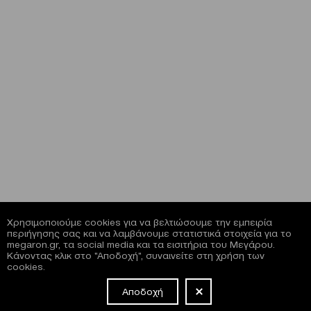
Χρησιμοποιούμε cookies για να βελτιώσουμε την εμπειρία
περιήγησης σας και να λαμβάνουμε στατιστικά στοιχεία για το
megaron.gr, τα social media και τα εισιτήρια του Μεγάρου.
Κάνοντας κλικ στο "Αποδοχή", συναινείτε στη χρήση των
cookies.
Αποδοχή