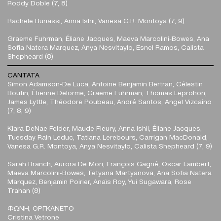
Roddy Doble (7, 8)
Rachele Buriassi, Anna Ishii, Vanesa G.R. Montoya (7, 9)
Graeme Fuhrman, Éliane Jacques, Maeva Marcolini-Bowes, Ana
Sofia Natera Marquez, Anya Nesvitaylo, Esnel Ramos, Calista
Shepheard (8)
CANTATA
Simon Adamson-De Luca, Antoine Benjamin Bertran, Célestin
Boutin, Étienne Delorme, Graeme Fuhrman, Thomas Leprohon,
James Lyttle, Théodore Poubeau, André Santos, Angel Vizcaíno
(7, 8, 9)
Kiara DeNae Felder, Maude Fleury, Anna Ishii, Éliane Jacques,
Tuesday Rain Leduc, Tatiana Lerebours, Carrigan MacDonald,
Vanesa G.R. Montoya, Anya Nesvitaylo, Calista Shepheard (7, 9)
Sarah Branch, Aurora De Mori, François Gagné, Oscar Lambert,
Maeva Marcolini-Bowes, Tetyana Martyanova, Ana Sofia Natera
Marquez, Benjamin Poirier, Anaïs Roy, Yui Sugawara, Rose
Trahan (8)
ΦΩΝΗ, ΟΡΓΚΑΝΕΤΟ
Cristina Vetrone