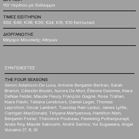
110' περίπου με διάλειμμα
ΤΙΜΕΣ ΕΙΣΙΤΗΡΙΩΝ
€55, €46, €38, €30, €24, €15, €10 Εκπτωτικό
ΔΙΟΡΓΑΝΩΤΗΣ
Μέγαρο Μουσικής Αθηνών
ΣΥΝΤΕΛΕΣΤΕΣ
THE FOUR SEASONS
Simon Adamson-De Luca, Antoine Benjamin Bertran, Sarah
Branch, Célestin Boutin, Aurora De Mori, Étienne Delorme, Kiara
DeNae Felder, Maude Fleury, François Gagné, Rose Trahan,
Kiara Flavin, Tatiana Lerebours, Daniel Leger, Thomas
Leprohon, Oscar Lambert, Tuesday Rain Leduc, James Lyttle,
Carrigan MacDonald, Tetyana Martyanova, Hamilton Nieh,
Benjamin Poirier, Théodore Poubeau, Flemming Puthenpurayil,
Anaïs Roy, Maude Sabourin, André Santos, Yui Sugawara, Angel
Vizcaíno (7, 8, 9)