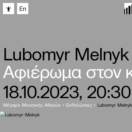
Ανοίξτε τη γραμμή εργαλείων
En
Lubomyr Melnyk
Αφιέρωμα στον κ
18.10.2023, 20:30
Μέγαρο Μουσικής Αθηνών
>
Εκδηλώσεις
>
Lubomyr Melnyk