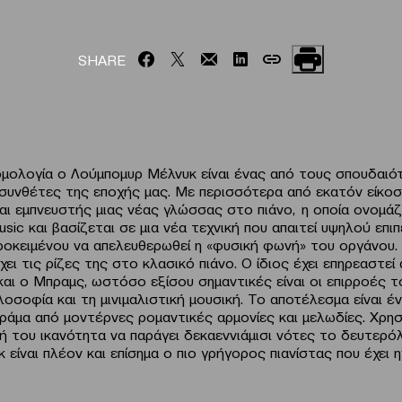
SHARE
ομολογία ο Λούμπομυρ Μέλνυκ είναι ένας από τους σπουδαιό
 συνθέτες της εποχής μας. Με περισσότερα από εκατόν είκοσ
ίναι εμπνευστής μιας νέας γλώσσας στο πιάνο, η οποία ονομάζ
usic
και βασίζεται σε μια νέα τεχνική που απαιτεί υψηλού επι
ροκειμένου να απελευθερωθεί η «φυσική φωνή» του οργάνου.
ει τις ρίζες της στο κλασικό πιάνο. Ο ίδιος έχει επηρεαστεί
και ο Μπραμς, ωστόσο εξίσου σημαντικές είναι οι επιρροές τ
οσοφία και τη μινιμαλιστική μουσική. Το αποτέλεσμα είναι έ
 κράμα από μοντέρνες ρομαντικές αρμονίες και μελωδίες. Χρη
κή του ικανότητα να παράγει δεκαεννιάμισι νότες το δευτερό
κ είναι πλέον και επίσημα ο πιο γρήγορος πιανίστας που έχει 