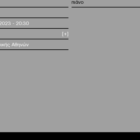
πιάνο
.2023 - 20:30
[+]
ικής Αθηνών