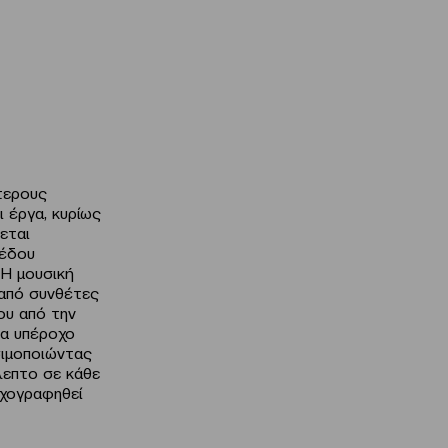
τερους
ι έργα, κυρίως
εται
πέδου
 Η μουσική
 από συνθέτες
ου από την
να υπέροχο
σιμοποιώντας
λεπτο σε κάθε
ηχογραφηθεί