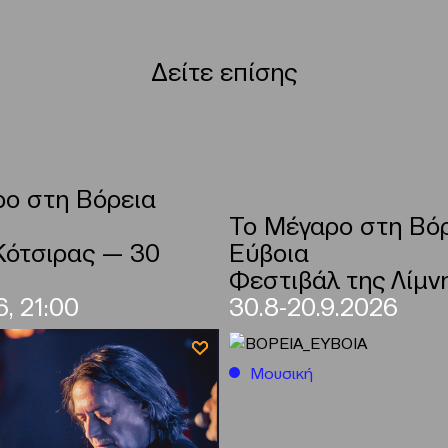
Δείτε επίσης
ο στη Βόρεια
Το Μέγαρο στη Βό
Κότσιρας — 30
Εύβοια
Φεστιβάλ της Λίμν
, 21:00
30.8-20.9.2026
Μουσική