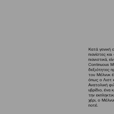
Κατά γενική 
πιανίστες και
πιανιστικά, ε
Continuous M
δεξιότητες π
του Mέλνυκ έχ
όπως ο Λιστ 
Ανατολική φιλ
υβρίδιο, ένα
την εκπληκτι
χέρι, ο Μέλνυ
ποτέ.