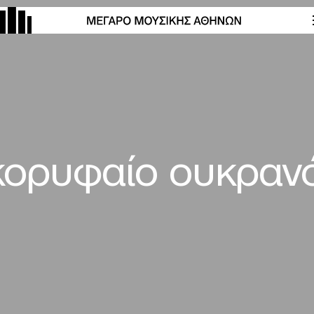
ορυφαίο ουκρανό