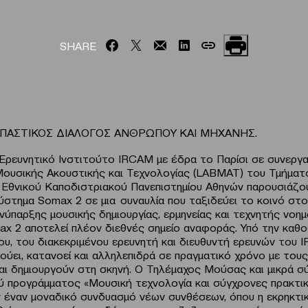
SHARE
ΠΑΣΤΙΚΟΣ ΔΙΑΛΟΓΟΣ ΑΝΘΡΩΠΟΥ ΚΑΙ ΜΗΧΑΝΗΣ.
Eρευνητικό Iνστιτούτο IRCAM με έδρα το Παρίσι σε συνεργα
ουσικής Ακουστικής και Τεχνολογίας (LABMAT) του Τμήμα
Εθνικού Καποδιστριακού Πανεπιστημίου Αθηνών παρουσιάζο
στημα Somax 2 σε μια συναυλία που ταξιδεύει το κοινό στ
νύπαρξης μουσικής δημιουργίας, ερμηνείας και τεχνητής νοη
x 2 αποτελεί πλέον διεθνές σημείο αναφοράς. Υπό την καθ
ου, του διακεκριμένου ερευνητή και διευθυντή ερευνών του
κούει, κατανοεί και αλληλεπιδρά σε πραγματικό χρόνο με του
και δημιουργούν στη σκηνή. Ο Τηλέμαχος Μούσας και μικρά σ
ύ προγράμματος «Μουσική τεχνολογία και σύγχρονες πρακτι
 έναν μοναδικό συνδυασμό νέων συνθέσεων, όπου η εκρηκτικ