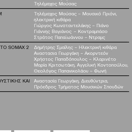
Τηλέμαχος Μούσας
M
Τηλέμαχος Μούσας – Μουσικό Πριόνι,
ηλεκτρική κιθάρα
Γιώργος Κωνσταντελάκης – Πιάνο
Γιάννης Βαγιάνος – Κοντραμπάσο
Στράτος Παπαϊωάννου – Ντραμς
 ΤΟ SOMAX 2
Δημήτρης Σμαίλης – Hλεκτρική κιθάρα
Αναστασια Γεωργάκη – Aκορντεόν
Χρήστος Παπαδόπουλος – Kλαρινέτο
Μαρία Κριτσωτάκη, Αγγελική Κοντοπούλου,
Θεολόγος Παπανικολάου – Φωνή
ΥΣΤΙΚΗΣ ΚΑΙ
Αναστασία Γεωργάκη, Διευθύντρια,
Πρόεδρος Τμήματος Μουσικών Σπουδών