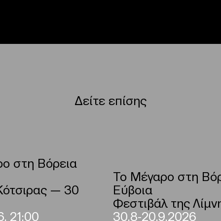
Δείτε επίσης
ο στη Βόρεια
Το Μέγαρο στη Βό
Κότσιρας — 30
Εύβοια
Φεστιβάλ της Λίμν
, 21:00
30.8-20.9.2026