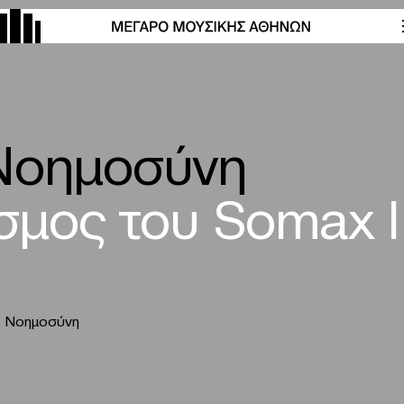
 Νοημοσύνη
μος του Somax I
ή Νοημοσύνη