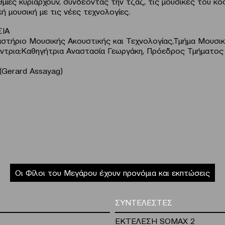
θμίες κυριαρχούν, συνδέοντας την τζαζ, τις μουσικές του κό
κή μουσική με τις νέες τεχνολογίες.
ΣΙΑ
τήριο Μουσικής Ακουστικής και Τεχνολογίας,Τμήμα Μουσι
ντρια:Καθηγήτρια Αναστασία Γεωργάκη, Πρόεδρος Τμήματο
(Gerard Assayag)
Οι Φίλοι του Μεγάρου έχουν προνόμια και εκπτώσεις
ΣΥΝΤΕΛΕΣΤΕΣ
ΕΚΤΕΛΕΣΗ SOMAX 2