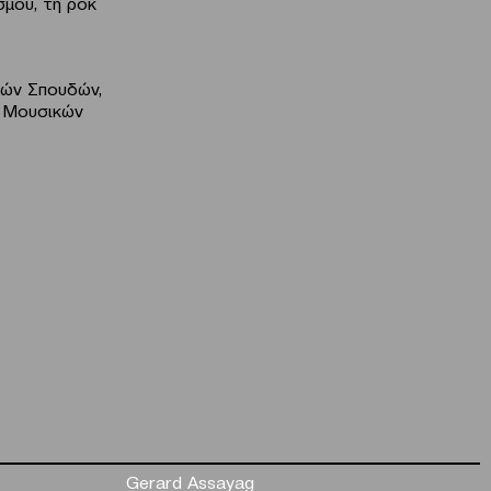
σμου, τη ροκ
κών Σπουδών,
ς Μουσικών
Gerard Assayag