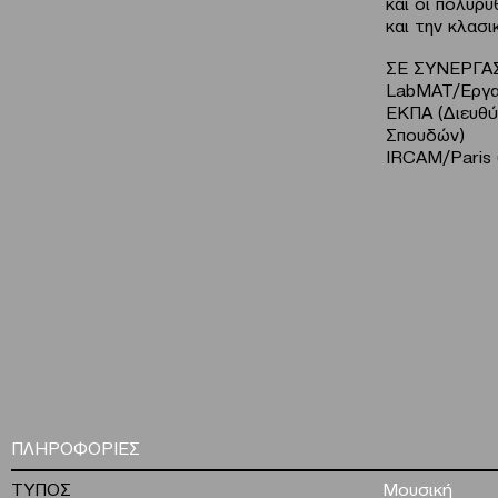
και οι πολυρυ
και την κλασι
ΣΕ ΣΥΝΕΡΓΑ
LabMAT/Εργασ
EKΠΑ (Διευθύ
Σπουδών)
IRCAM/Paris 
ΠΛΗΡΟΦΟΡΙΕΣ
ΤΥΠΟΣ
Μουσική