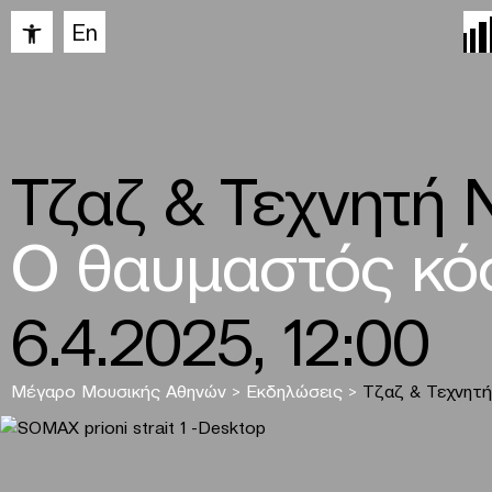
Ανοίξτε τη γραμμή εργαλείων
En
Τζαζ & Τεχνητή
Ο θαυμαστός κόσ
6.4.2025, 12:00
Μέγαρο Μουσικής Αθηνών
>
Εκδηλώσεις
>
Τζαζ & Τεχνητ