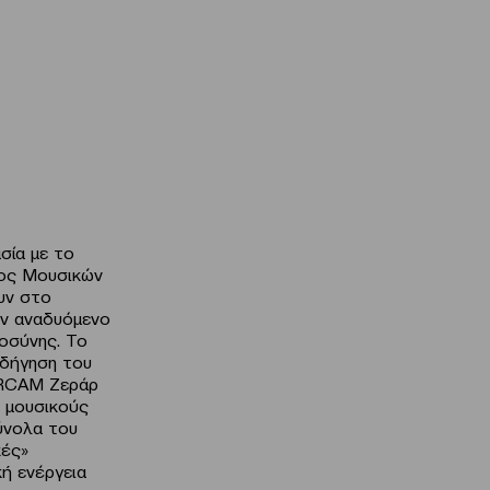
σία με το
τος Μουσικών
υν στο
ον αναδυόμενο
μοσύνης. Το
οδήγηση του
 IRCAM Ζεράρ
ς μουσικούς
ύνολα του
κές»
ή ενέργεια