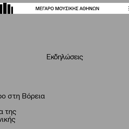
Εκδηλώσεις
ο στη Βόρεια
α της
νικής
6