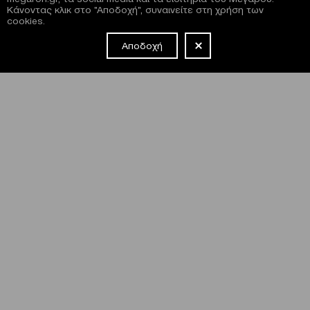
Κάνοντας κλικ στο "Αποδοχή", συναινείτε στη χρήση των
cookies.
Αποδοχή
NEWSLETTER
Έχω διαβάσει και συμφωνώ με τους
όρους και τις
προϋποθέσεις
εγγραφής στο newsletter και χρήσης του site
του Μεγάρου.