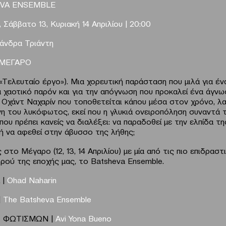
VA
ENSEMBLE
 Σάββατο 13, Κυριακή 14 Απριλίου | 20:00
άνδρα Τριάντη
 ΜΕΓΑΡΟ
«Tελευταίο έργο»). Μια χορευτική παράσταση που μιλά για έν
α χαοτικό παρόν και για την απόγνωση που προκαλεί ένα άγνω
 Οχάντ Ναχαρίν που τοποθετείται κάπου μέσα στον χρόνο, λ
η του λυκόφωτος, εκεί που η γλυκιά ονειροπόληση συναντά 
που πρέπει κανείς να διαλέξει: να παραδοθεί με την ελπίδα τη
ή να αφεθεί στην άβυσσο της λήθης;
 στο Μέγαρο (12, 13, 14 Απριλίου) με μία από τις πιο επιδρασ
ρού της εποχής μας, το Batsheva Ensemble.
 |
Ohad
Naharin
|
The
Batsheva
Ensemble
 ΦΩΤΙΣΜΩΝ |
Α
vi
Yona
Bueno