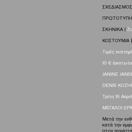
ΣΧΕΔΙΑΣΜΟΣ
ΠΡΩΤΟΤΥΠΗ
ΣΚΗΝΙΚΑ |
Z
ΚΟΣΤΟΥΜΙΑ 
Tιμές εισιτηρ
10 € (εκπτωτι
JANINE
JANS
DENIS KOZHU
Τρίτη 16 Απρι
MEΓΑΛΟΙ Ε
Μετά την ενθ
κατά την εμφ
στον πιανίστα