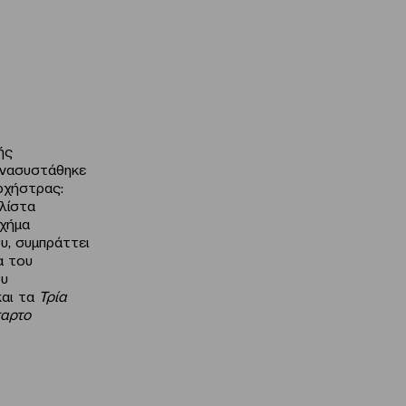
ής
ανασυστάθηκε
ρχήστρας:
λίστα
σχήμα
υ, συμπράττει
α του
ου
και τα
Τρία
ταρτο