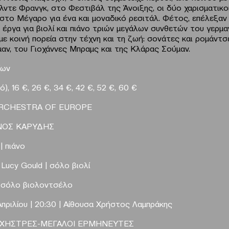
ίλντε Φρανγκ, στο Φεστιβάλ της Άνοιξης, οι δύο χαρισματικο
στο Μέγαρο για ένα και μοναδικό ρεσιτάλ. Φέτος, επέλεξαν 
 έργα για βιολί και πιάνο τριών μεγάλων συνθετών του γερμα
με κοινή πορεία στην τέχνη και τη ζωή: σονάτες και ρομάντσ
αν, του Γιοχάννες Μπραμς και της Κλάρας Σούμαν.
ίων
κό
),
16
€,
26
€, 34
€, 42
€, 52
€, 60
€
RCHESTRA
OF
EUROPE
ΝΟΣ ΚΑΡΥΔΗΣ
| πιάνο
,
Lucy
Gould
| σόλο βιολί
 σόλο βιολοντσέλο
πριλίου | 20:30 | Αίθουσα Χρήστος Λαμπράκης
ΡΧΗΣΤΡΕΣ-ΜΕΓΑΛΟΙ ΕΡΜΗΝΕΥΤΕΣ