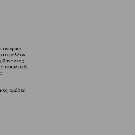
α ονειρικό
στο μέλλον.
αμβάνοντας
το εφιαλτικό
ς
τικές ομάδες