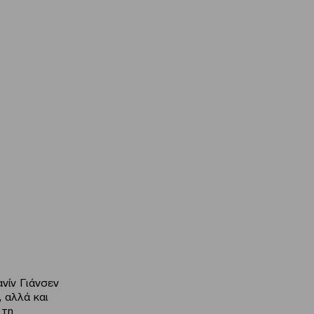
νίν Γιάνσεν
 αλλά και
 τη