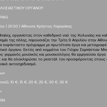
ΚΛΗΣΙΑΣΤΙΚΟΥ ΟΡΓΑΝΟΥ
Ö
NIG
λίου | 20:30 | Αίθουσα Χρήστος Λαμπράκης
παίνιχ, οργανίστας στον καθεδρικό ναό της Κολωνίας και κ
ημία της πόλης, παρουσιάζει την Τρίτη 9 Απριλίου στην Αίθ
α ευφάνταστο πρόγραμμα με πρωτότυπα έργα και μεταγραφ
στικό όργανο. Εκτός από κομμάτια του Γιόχαν Σεμπάστιαν Μπα
ς γερμανός μουσικός και μουσικολόγος θα ερμηνεύσει έργα
στ και θα ολοκληρώσει το ρεσιτάλ του προσφέροντας στους
ιακό αυτοσχεδιασμό.
ίων
ικό), 10 €, 15 €, 20 €, 25 €, 30 €, 35 €
»
RIN