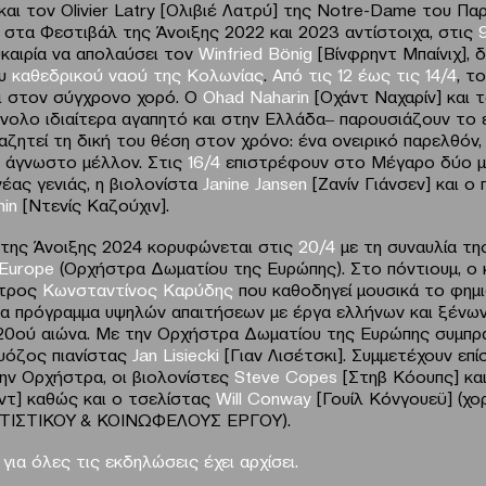
αι τον Olivier Latry [Ολιβιέ Λατρύ] της Notre-Dame του Πα
 στα Φεστιβάλ της Άνοιξης 2022 και 2023 αντίστοιχα, στις
υκαιρία να απολαύσει τον
Winfried
B
ö
nig
[Βίνφρηντ Μπαίνιχ], 
ου
καθεδρικού ναού της Κολωνίας
.
Από τις
12 έως τις 14/4
, τ
ι στον σύγχρονο χορό. Ο
Ohad
Naharin
[Οχάντ Ναχαρίν] και 
νολο ιδιαίτερα αγαπητό και στην Ελλάδα‒ παρουσιάζουν το 
ζητεί τη δική του θέση στον χρόνο: ένα ονειρικό παρελθόν,
α άγνωστο μέλλον. Στις
16/4
επιστρέφουν στο Μέγαρο δύο 
νέας γενιάς, η βιολονίστα
Janine
Jansen
[Ζανίν Γιάνσεν] και ο 
in
[Ντενίς Καζούχιν].
της Άνοιξης 2024 κορυφώνεται στις
20/4
με τη συναυλία τ
 Europe
(Ορχήστρα Δωματίου της Ευρώπης).
Στο πόντιουμ, ο
στρος
Κωνσταντίνος Καρύδης
που καθοδηγεί μουσικά το φημ
α πρόγραμμα υψηλών απαιτήσεων με έργα ελλήνων και ξένω
 20ού αιώνα. Με την Ορχήστρα Δωματίου της Ευρώπης συμπρ
υόζος πιανίστας
Jan
Lisiecki
[Γιαν Λισέτσκι]. Συμμετέχουν επί
την Ορχήστρα, οι βιολονίστες
Steve Copes
[Στηβ Κόουπς] κα
ντ] καθώς και ο τσελίστας
Will Conway
[Γουίλ Κόνγουεϋ] (χο
ΤΙΣΤΙΚΟΥ & ΚΟΙΝΩΦΕΛΟΥΣ ΕΡΓΟΥ).
ια όλες τις εκδηλώσεις έχει αρχίσει.