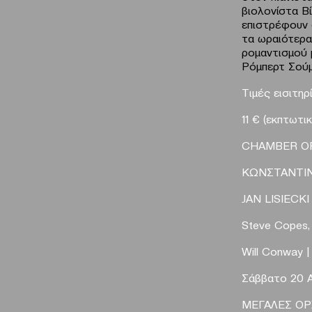
βιολονίστα Β
επιστρέφουν 
τα ωραιότερα
ρομαντισμού 
Ρόμπερτ Σούμ
Tιμές εισιτηρ
11
€
(εκ
πτωτι
CHAMBER
O
ΚΩΝΣΤΑΝΤΙ
JAN
LISIECKI
Steve
Copes
Will
Conway
|
Σάββατο 20 Α
ΜΕΓΑΛΕΣ Ο