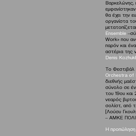
Βαρκελώνης, κ
εμφανίστηκαν
θα έχει την ε
οργανίστα τ
μετατοπίζετα
Ensemble
‒σύ
Work» που ανα
παρόν και έν
αστέρια της 
Denis
Kozhukh
To Φεστιβάλ 
Orchestra of
διεθνής μαέ
σύνολο σε έν
του 19ου και
νεαρός βιρτο
σολίστ, από 
[Λούσυ Γκουλ
‒ ΑΜΚΕ ΠΟΛΙ
H
προπώληση γ