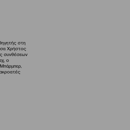
αθηγητής στη
ουσα Χρήστος
ές συνθέσεων
χ, ο
 Μπάρμπερ,
 ακροατές