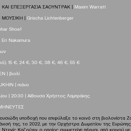
 ΚΑΙ ΕΠΕΞΕΡΓΑΣΙΑ ΣΑΟΥΝΤΡΑΚ |
Maxim
Warratt
 ΜΟΥΣΙΚΗ |
Grischa
L
ichtenberger
ohar
Shoef
|
Eri
Nakamura
ίων
κό), 15 €, 24 €, 30 €, 38 €, 46 €, 55 €
EN
| βιολί
KHIN | πιάνο
λίου | 20:30 | Αίθουσα Χρήστος Λαμπράκης
ΡΜΗΝΕΥΤΕΣ
ουσιώδη υποδοχή που επιφύλαξε το κοινό στη βιολονίστα Ζα
άνισή της, το 2022, με την Ορχήστρα Δωματίου της Ευρώπης,
 Ντενίς Καζούχιν, ο οποίος συμμετείχε πέρυσι, από κοινού με