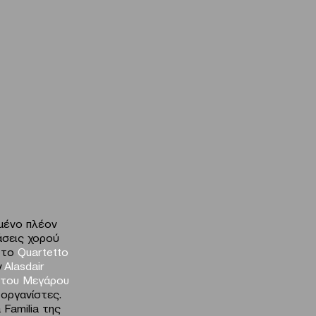
μένο πλέον
άσεις χορού
ε το
Quartetto
ν
Alasdair
 του Μεγάρου
 οργανίστες.
 Familia της