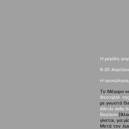
H μεγάλη γιο
8-20
A
πριλίου
Η προπώληση 
Το Μέγαρο κα
Φεστιβάλ της
με γνωστά δι
d’Archi della 
Beatson
[Άλα
γίνεται, για 
Μετά τον Juan