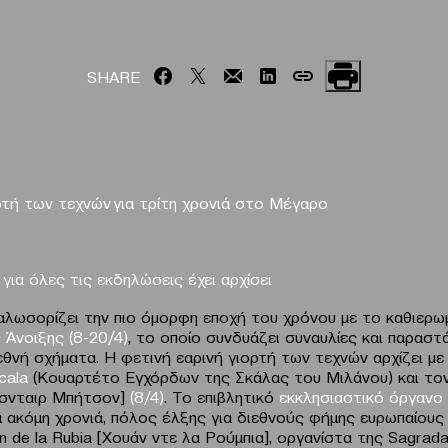
SHARE
ρτή των τεχνών για τρίτη χρονιά στο Μέγαρο
για όλες τις εκδηλώσεις έχει αρχίσει
λωσορίζει την πιο όμορφη εποχή του χρόνου με το καθιερω
 Άνοιξης
(8-20/4)
, το οποίο συνδυάζει συναυλίες και παραστ
εθνή σχήματα. Η φετινή εαρινή γιορτή των τεχνών αρχίζει μ
Scala
(Κουαρτέτο Εγχόρδων της Σκάλας του Μιλάνου) και το
σνταιρ Μπήτσον]
(8/4)
. To επιβλητικό
εκκλησιαστικό όργανο
μία ακόμη χρονιά, πόλος έλξης για διεθνούς φήμης ευρωπαίους
 de la Rubia [Χουάν ντε λα Ρούμπια], οργανίστα της Sagrada