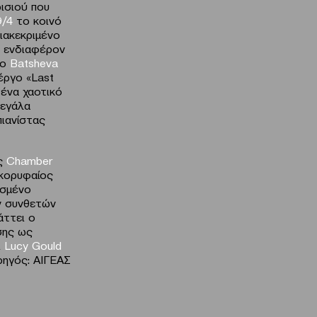
ρισιού που
9/4
το κοινό
διακεκριμένο
ο ενδιαφέρον
το
Batsheva
έργο «Last
 ένα χαοτικό
μεγάλα
πιανίστας
ης
Chamber
 κορυφαίος
ισμένο
ν συνθετών
άττει ο
σης ως
ι
Lucy Gould
ρηγός: AIΓΕΑΣ