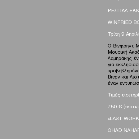
ΡΕΣΙΤΑΛ ΕΚ
WINFRIED
B
Τρίτη 9 Απρι
Ο Bίνφρηντ Μ
Μουσική Ακαδ
Λαμπράκης έν
για εκκλησια
προβεβλημένο
Βιερν και Λι
έναν εντυπωσ
Tιμές εισιτηρ
7.50 € (εκπτωτ
«
LAST
WORK
OHAD
NAHA