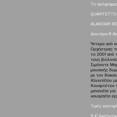
Το πρόγραμμα
QUARTETTO 
ALASDAIR BE
Δευτέρα 8 Απ
Ύστερα από π
Ορχήστρας τη
το 2001 από 
τους βιολονί
Σιμόνιντε Μπ
μουσικής δωμ
με τον διακε
Κουιντέτου μ
Κουαρτέτου τ
μενουέτα για
κουαρτέτο εγ
Τιμές εισιτηρ
11 € (εκπτωτικ