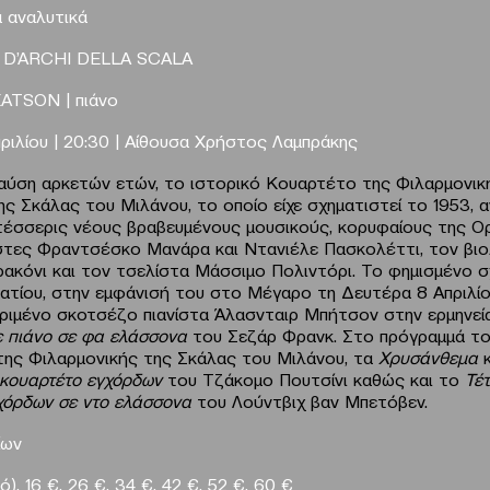
 αναλυτικά
D’ARCHI DELLA SCALA
ATSON | πιάνο
ριλίου | 20:30 | Αίθουσα Χρήστος Λαμπράκης
αύση αρκετών ετών, το ιστορικό Κουαρτέτο της Φιλαρμονικ
ς Σκάλας του Μιλάνου, το οποίο είχε σχηματιστεί το 1953, 
τέσσερις νέους βραβευμένους μουσικούς, κορυφαίους της Ο
στες Φραντσέσκο Μανάρα και Ντανιέλε Πασκολέττι, τον βιο
ρακόνι και τον τσελίστα Μάσσιμο Πολιντόρι. Το φημισμένο 
ατίου, στην εμφάνισή του στο Μέγαρο τη Δευτέρα 8 Απριλίο
κριμένο σκοτσέζο πιανίστα Άλασνταιρ Μπήτσον στην ερμηνεί
ε πιάνο σε φα ελάσσονα
του Σεζάρ Φρανκ. Στο πρόγραμμά τ
ης Φιλαρμονικής της Σκάλας του Μιλάνου, τα
Χρυσάνθεμα
 κουαρτέτο εγχόρδων
του Τζάκομο Πουτσίνι καθώς και το
Τέ
χόρδων σε ντο ελάσσονα
του Λούντβιχ βαν Μπετόβεν.
ίων
ό), 16 €, 26 €, 34 €, 42 €, 52 €, 60 €