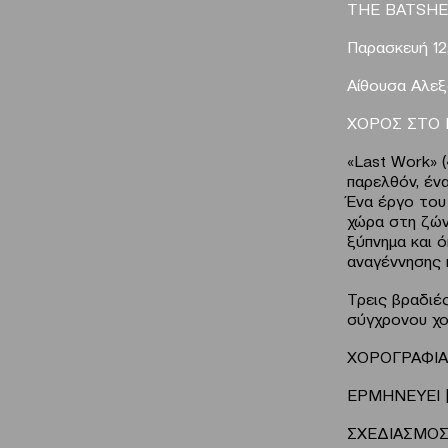
Τ
HE
BATSHE
Παρασκευή 12,
Αίθουσα Αλεξ
ΧΟΡΟΣ ΣΤΟ
«Last Work» (
παρελθόν, έν
Ένα έργο του
χώρα στη ζών
ξύπνημα και ό
αναγέννησης 
Τρεις βραδιές
σύγχρονου χο
XΟΡΟΓΡΑΦΙΑ
ΕΡΜΗΝΕΥΕΙ 
ΣΧΕΔΙΑΣΜΟΣ