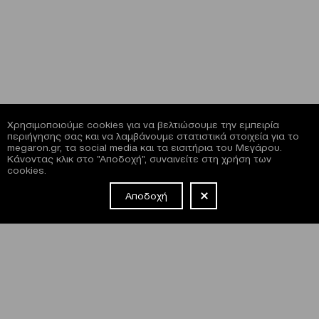
Χρησιμοποιούμε cookies για να βελτιώσουμε την εμπειρία
περιήγησης σας και να λαμβάνουμε στατιστικά στοιχεία για το
megaron.gr, τα social media και τα εισιτήρια του Μεγάρου.
Κάνοντας κλικ στο "Αποδοχή", συναινείτε στη χρήση των
cookies.
Αποδοχή
NEWSLETTER