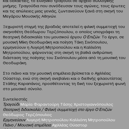
και δεκαετίες, το ελληνικό τραγούδι σε αρχείο συλλογικής
μνήμης. Τραγούδια που συνόδευσαν τους αγώνες, τους έρωτες
και τις απώλειες μιας γενιάς, ζωντανεύουν ξανά στη σκηνή του
Μεγάρου Μουσικής Αθηνών.
Ξεχωριστή στιγμή της βραδιάς αποτελεί η φιλική συμμετοχή του
σκηνοθέτη Θεόδωρου Τερζόπουλου, ο οποίος υπογράφει τη
θεατρική διδασκαλία του μουσικού έργου
Ο Επιζών
. Το έργο, σε
μουσική Μίκη Θεοδωράκη και ποίηση Τάκη Σινόπουλου,
ερμηνεύουν η Λυγερή Μητροπούλου και η Καλλιόπη
Μητροπούλου, φέρνοντας στη σκηνή τη βαθιά ανθρώπινη
διάσταση της ποίησης του Σινόπουλου μέσα από τη μουσική του
Θεοδωράκη.
Στο πιάνο και την μουσική επιμέλεια βρίσκεται ο Αχιλλέας
Ούαστορ, ενώ στη σκηνή ανεβαίνει και ο διεθνής φλαουτίστας
Στάθης Καραπάνος, προσθέτοντας τη δική του ξεχωριστή φωνή
στο μουσικό σύνολο.
Συντελεστές
Τραγούδι
Μαρία Φαραντούρη Τάσης Χριστογιαννόπουλος
Θεατρική διδασκαλία / Φιλική συμμετοχή στο έργο Ο Επιζών
Θεόδωρος Τερζόπουλος
Ερμηνεύουν
Λυγερή Μητροπούλου Καλλιόπη Μητροπούλου
Πιάνο / Μουσική επιμέλεια
Αχιλλέας Ούαστορ