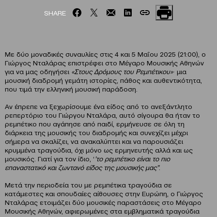
SHARE
Με δύο μοναδικές συναυλίες στις 4 και 5 Μαΐου 2025 (21:00), ο
Γιώργος Νταλάρας επιστρέφει στο Μέγαρο Μουσικής Αθηνών
για να μας οδηγήσει
«Στους Δρόμους του Ρεμπέτικου»∙
μια
μουσική διαδρομή γεμάτη ιστορίες, πάθος και αυθεντικότητα,
που τιμά την ελληνική μουσική παράδοση.
Αν έπρεπε να ξεχωρίσουμε ένα είδος από το ανεξάντλητο
ρεπερτόριο του Γιώργου Νταλάρα, αυτό σίγουρα θα ήταν το
ρεμπέτικο που αγάπησε από παιδί, ερμήνευσε σε όλη τη
διάρκεια της μουσικής του διαδρομής και συνεχίζει μέχρι
σήμερα να σκαλίζει, να ανακαλύπτει και να παρουσιάζει
κρυμμένα τραγούδια, όχι μόνο ως ερμηνευτής αλλά και ως
μουσικός. Γιατί για τον ίδιο, ‘
’το ρεμπέτικο είναι το πιο
επαναστατικό και ζωντανό είδος της μουσικής μας”
.
Μετά την περιοδεία του με ρεμπέτικα τραγούδια σε
κατάμεστες και σπουδαίες αίθουσες στην Ευρώπη, ο Γιώργος
Νταλάρας ετοιμάζει δύο μουσικές παραστάσεις στο Μέγαρο
Μουσικής Αθηνών, αφιερωμένες στα εμβληματικά τραγούδια