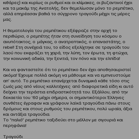
κιθάρες) και κυρίως οι ρυθμοί και οι κλίμακες, οι βυζαντινοί ήχοι
και τα μακάμ της Ανατολής, δεν θεμελίωσαν μόνο το ρεμπέτικο,
αλλά επηρέασαν βαθιά το σύγχρονο τραγούδι μέχρι τις μέρες
μας.
Η θεματολογία του ρεμπέτικου εξέφραζε στην αρχή το
περιθώριο, ο ρεμπέτης ήταν στη συνείδηση του κόσμου ο
ανυπότακτος, ο μάγκας, ο ανατρεπτικός, ο επαναστάτης, ο
rebel! Στη συνέχειά του, το είδος εξελίχτηκε σε τραγούδι του
λαού που εκφράζει τη χαρά, την λύπη, τον έρωτα, τη φτώχια,
την κοινωνική αδικία, την ξενιτιά, τον πόνο και την ελπίδα!
Και να φανταστείτε ότι το ρεμπέτικο δεν έχει αποθησαυριστεί
ακόμα! Έχουμε πολλά ακόμη να μάθουμε και να εμπνευστούμε
απ’ αυτό. Το ρεμπέτικο επανέρχεται δυναμικά κάθε τόσο στις
ζωές μας από νέους καλλιτέχνες από διαφορετικά είδη κι αυτό
δείχνει την τεράστια επιδραστικότητά του. Εξάλλου, από την
δεκαετία του ’60 μέχρι σήμερα, οι σημαντικότεροι Έλληνες
συνθέτες έγραφαν και γράφουν λαϊκά τραγούδια πάνω στους
δρόμους και στους ρυθμούς του ρεμπέτικου, πολύ ωραία, άξια
και αντάξια τραγούδια.
Το ”παλιό” ρεμπέτικο ταξιδεύει στο μέλλον με σιγουριά και
περηφάνια!
Τραγούδι