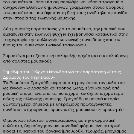
του ρεμπέτικου, όπου θα συμπεριλάβει και κάποια τραγούδια
σύγχρονων Ελλήνων δημιουργών, γραμμένων στους δρόμους
του ρεμπέτικου, που άφησαν τη δική τους ανεξίτηλη σφραγίδα
στην ιστορία της ελληνικής μουσικής.
Δύο μουσικές παραστάσεις για το ρεμπέτικο, την μουσική που
εμβαθύνει στην ελληνική ψυχή κι έχει βοηθήσει καταλυτικά στην
τοιχογραφία της συλλογικής κοινωνικής συνείδησης και του
ήθους του αυθεντικού λαϊκού τραγουδιού.
Συμμετέχει μία εξαιρετική πολυμελής ορχήστρα αποτελούμενη
από σολίστες μουσικούς.
Σημείωμα του Γιώργου Νταλάρα για την παράσταση «Στους
Δρόμους του Ρεμπέτικου»
Το Ρεμπέτικο Τραγούδι, πέρα από τη μαγεία και τον μύθο του
ως έννοια – φιλοσοφία και τρόπος ζωής, είναι καθαρά από
μουσική άποψη, ένα από τα πιο ισχυρά -αν όχι το ισχυρότερο-
είδος της ελληνικής μουσικής. Τραγούδι με μακριά ιστορία,
ζωντανή μέχρι σήμερα, με υπεράξιους πρωταγωνιστές:
συνθέτες, στιχουργούς, ερμηνευτές, μουσικούς κι ερευνητές!
Ο μουσικός πλούτος, συγκερασμένος με την εκφραστική
απλότητα, δημιούργησαν μια μοναδική φόρμα, ένα ιστορικό
είδος! Τα βασικά του όργανα (μπουζούκι, τζουράς, μπαγλαμάς,