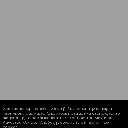
Χρησιμοποιούμε cookies για να βελτιώσουμε την εμπειρία
περιήγησης σας και να λαμβάνουμε στατιστικά στοιχεία για το
megaron.gr, τα social media και τα εισιτήρια του Μεγάρου.
Κάνοντας κλικ στο "Αποδοχή", συναινείτε στη χρήση των
cookies.