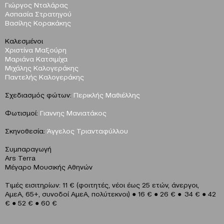
Γιώργος Νταλάρας
Ασπασία Στρατηγού
Βασίλης Κορακάκης
Καλεσμένοι
Χριστίνα Μαξούρη
Μαριάνα Κατσιμίχα
Μιχάλης Καλογεράκης
Παντελής Καλογεράκης
Σχεδιασμός φώτων:
Περικλής Μαθιέλλης
Φωτισμοί:
Γιαννης Μανιατάκος
Σκηνοθεσία:
Άγγελος Τριανταφύλλου
Συμπαραγωγή
Ars Terra
Μέγαρο Μουσικής Αθηνών
Τιμές εισιτηρίων: 11 € (φοιτητές, νέοι έως 25 ετών, άνεργοι,
ΑμεΑ, 65+, συνοδοί ΑμεΑ, πολύτεκνοι) ● 16 € ● 26 € ● 34 € ● 42
€ ● 52 € ● 60 €