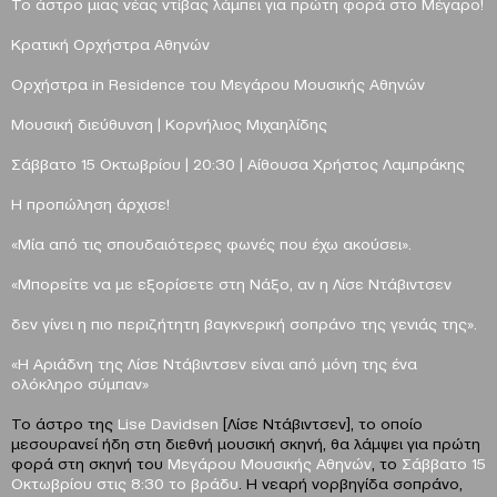
Το άστρο μιας νέας ντίβας
λάμπει για πρώτη φορά στο Μέγαρο!
Κρατική Ορχήστρα Αθηνών
Ορχήστρα
in
Residence
του Μεγάρου Μουσικής Αθηνών
Μουσική διεύθυνση | Κορνήλιος Μιχαηλίδης
Σάββατο 15 Οκτωβρίου |
20:30
|
Αίθουσα Χρήστος Λαμπράκης
Η προπώληση άρχισε!
«Μία από τις σπουδαιότερες φωνές που έχω ακούσει».
«Μπορείτε να με εξορίσετε στη Νάξο, αν η Λίσε Ντάβιντσεν
δεν γίνει η πιο περιζήτητη βαγκνερική σοπράνο της γενιάς της».
«Η Αριάδνη της Λίσε Ντάβιντσεν είναι από μόνη της ένα
ολόκληρο σύμπαν»
Το άστρο της
Lise
Davidsen
[Λίσε Ντάβιντσεν], το οποίο
μεσουρανεί ήδη στη διεθνή μουσική σκηνή, θα λάμψει για πρώτη
φορά στη σκηνή του
Μεγάρου Μουσικής Αθηνών
, το
Σάββατο 15
Οκτωβρίου στις 8:30 το βράδυ
. Η νεαρή νορβηγίδα σοπράνο,