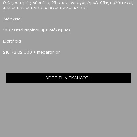
9 € (φοιτητές, νέοι έως 25 ετών, άνεργοι, ΑμεΑ, 65+, πολύτεκνοι)
●
14 €
●
22 €
●
28 €
●
36 €
●
42 €
●
50 €
Διάρκεια
100 λεπτά περίπου (με διάλειμμα)
E
ισιτήρια
210 72 82 333
●
megaron
.
gr
ΔΕΙΤΕ ΤΗΝ ΕΚΔΗΛΩΣΗ