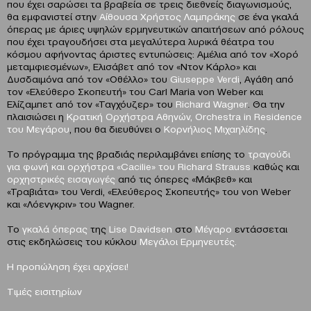
που έχει σαρώσει τα βραβεία σε τρεις διεθνείς διαγωνισμούς,
θα εμφανιστεί στην
Αίθουσα Χρήστος Λαμπράκης
σε ένα γκαλά
όπερας με άριες υψηλών ερμηνευτικών απαιτήσεων από ρόλους
που έχει τραγουδήσει στα μεγαλύτερα λυρικά θέατρα του
κόσμου αφήνοντας άριστες εντυπώσεις: Αμέλια από τον «Χορό
μεταμφιεσμένων», Ελισάβετ από τον «Ντον Κάρλο» και
Δυσδαιμόνα από τον «Οθέλλο» του
Giuseppe
Verdi
, Αγάθη από
τον «Ελεύθερο Σκοπευτή» του Carl Maria von Weber και
Ελίζαμπετ από τον «Ταγχόυζερ» του
Richard
Wagner
. Θα την
πλαισιώσει η
Κρατική Ορχήστρα Αθηνών,
Orchestra
in
Residence
του Μεγάρου
, που θα διευθύνει ο
Κορνήλιος Μιχαηλίδης
.
Το πρόγραμμα της βραδιάς περιλαμβάνει επίσης το
τραγούδι
για φωνή και ορχήστρα «
Cacilie
» του
Richard
Strauss
καθώς και
ορχηστρικές εισαγωγές
από τις όπερες «Μάκβεθ» και
«Τραβιάτα» του Verdi, «Ελεύθερος Σκοπευτής» του von Weber
και «Λόενγκριν» του Wagner.
Το
γκαλά όπερας
της
Lise
Davidsen
στο
Μέγαρο
εντάσσεται
στις εκδηλώσεις τoυ κύκλου
Μεγάλοι Ερμηνευτές.
Η προπώληση έχει αρχίσει!
Τιμές εισιτηρίων