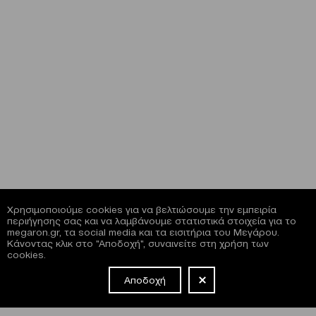
Χρησιμοποιούμε cookies για να βελτιώσουμε την εμπειρία
περιήγησης σας και να λαμβάνουμε στατιστικά στοιχεία για το
megaron.gr, τα social media και τα εισιτήρια του Μεγάρου.
Κάνοντας κλικ στο "Αποδοχή", συναινείτε στη χρήση των
cookies.
Αποδοχή