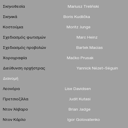
Σκηνοθεσία
Mariusz
Treli
ń
ski
Σκηνικά
Boris
Kudli
č
ka
Κοστούμια
Moritz
Junge
Σχεδιασμός φωτισμών
Marc Heinz
Σχεδιασμός προβολών
Bartek Macias
Χορογραφία
Maćko Prusak
Διεύθυνση ορχήστρας
Yannick
N
é
zet
–
S
é
guin
Διανομή
Λεονόρα
Lise Davidsen
Πρετσιοζίλλα
Judit Kutasi
Ντον Άλβαρο
Brian Jadge
Ντον Κάρλο
Igor
Golo
vatenko