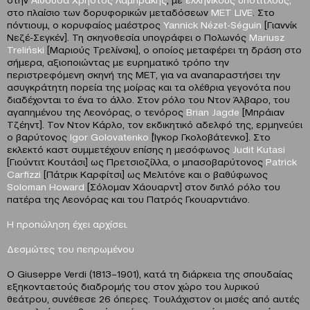
στο πλαίσιο των δορυφορικών μεταδόσεων
MET LIVE
. Στο
πόντιουμ, ο κορυφαίος μαέστρος
Yannick Nézet-Séguin
[Γιαννίκ
Νεζέ-Σεγκέν]. Τη σκηνοθεσία υπογράφει ο Πολωνός
Mariusz
Treli
ń
ski
[Μαριούς Τρελίνσκι], ο οποίος μεταφέρει τη δράση στο
σήμερα, αξιοποιώντας με ευρηματικό τρόπο την
περιστρεφόμενη σκηνή της MET, για να αναπαραστήσει την
ασυγκράτητη πορεία της μοίρας και τα ολέθρια γεγονότα που
διαδέχονται το ένα το άλλο. Στον ρόλο του Ντον Άλβαρο, του
αγαπημένου της Λεονόρας, ο τενόρος
Brian Jagde
[Mπράιαν
Τζέηντ]. Τον Ντον Κάρλο, τον εκδικητικό αδελφό της, ερμηνεύει
ο βαρύτονος
Igor
Golo
vatenko
[Ίγκορ Γκoλoβάτενκο]. Στο
εκλεκτό καστ συμμετέχουν επίσης η
μεσόφωνος
Judit Kutasi
[Γιούντιτ Κουτάσι] ως Πρετσιοζίλλα, ο μπασοβαρύτονος
Patrick
Carfizzi
[Πάτρικ Καρφίτσι] ως Μελιτόνε και ο βαθύφωνος
Soloman Howard
[Σόλομαν Χάουαρντ] στον διπλό ρόλο του
πατέρα της Λεονόρας και του Πατρός Γκουαρντιάνο.
H προπώληση έχει αρχίσει.
Δεσμώτες του πεπρωμένου
Ο Giuseppe Verdi (1813–1901), κατά τη διάρκεια της σπουδαίας
εξηκονταετούς διαδρομής του στον χώρο του λυρικού
θεάτρου, συνέθεσε 26 όπερες. Τουλάχιστον οι μισές από αυτές