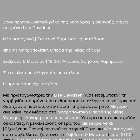
Στον πρωταγωνιστικό ρόλο της Λεονόρας
η διεθνούς φήμης
σοπράνο Lise Davidsen
Νέα παραγωγή |
Ζωντανή δορυφορική μετάδοση
από τη Μητροπολιτική Όπερα της Νέας Υόρκης
Σάββατο 9 Μαρτίου
|
19:00
| Αίθουσα Χρήστος Λαμπράκης
Στα ιταλικά με ελληνικούς υπότιτλους
Η προπώληση έχει αρχίσει
Με πρωταγωνίστρια την
Lise
Davidsen
[Λίσε Ντάβιντσεν], τη
νορβηγίδα σοπράνο που ενθουσίασε το ελληνικό κοινό, πριν από
δύο χρόνια περίπου, στην πρώτη της εμφάνιση στο
Μέγαρο
,
ανεβαίνει τον Μάρτιο στη
Μητροπολιτική Όπερα της Νέας
Υόρκης
η
«Δύναμη του πεπρωμένου»
. Ύστερα από τρεις σχεδόν
δεκαετίες, η μεγαλειώδης όπερα του
Giuseppe Verdi
[Τζουζέππε Βέρντι] επιστρέφει στην MET σε μια
νέα παραγωγή
που προβάλλεται ζωντανά το
Σάββατο 9 Μαρτίου
(
ώρα: 19.00
)
στην
Αίθουσα Χρήστος Λαμπράκης
, με
ελληνικούς υπότιτλους,