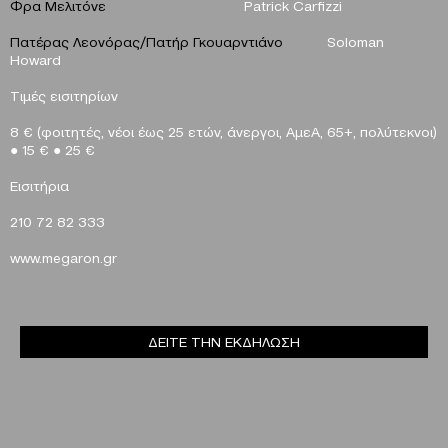
Φρα Μελιτόνε
Patrick Carfizzi
Πατέρας Λεονόρας/Πατήρ Γκουαρντιάνο
Soloman
Howard
Τιμές εισιτηρίων
8 € (φοιτητές, νέοι έως 25 ετών, άνεργοι, ΑμεΑ, 65+, πολύτεκνοι)
●
15 €
●
25 €
Eισιτήρια
210 72 82 333
www
.
megaron
.
gr
ΔΕΙΤΕ ΤΗΝ ΕΚΔΗΛΩΣΗ