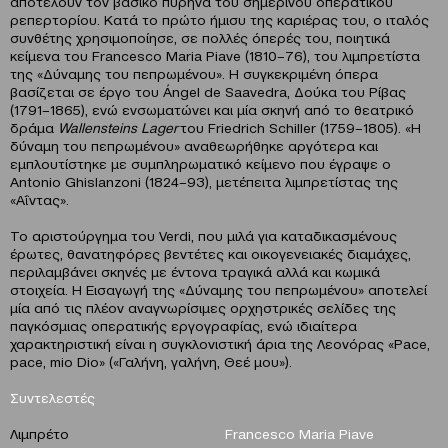
αποτελούν τον βασικό πυρήνα του σημερινού οπερατικού
ρεπερτορίου. Κατά το πρώτο ήμισυ της καριέρας του, ο ιταλός
συνθέτης χρησιμοποίησε, σε πολλές όπερές του, ποιητικά
κείμενα του Francesco Maria Piave (1810–76), του λιμπρετίστα
της «Δύναμης του πεπρωμένου». Η συγκεκριμένη όπερα
βασίζεται σε έργο του Ángel de Saavedra, Δούκα του Ρίβας
(1791–1865), ενώ ενσωματώνει και μία σκηνή από το θεατρικό
δράμα
Wallensteins
Lager
του Friedrich Schiller (1759–1805). «Η
δύναμη του πεπρωμένου» αναθεωρήθηκε αργότερα και
εμπλουτίστηκε με συμπληρωματικό κείμενο που έγραψε ο
Antonio Ghislanzoni (1824–93), μετέπειτα λιμπρετίστας της
«Αΐντας».
Το αριστούργημα του Verdi, που μιλά για καταδικασμένους
έρωτες, θανατηφόρες βεντέτες και οικογενειακές διαμάχες,
περιλαμβάνει σκηνές με έντονα τραγικά αλλά και κωμικά
στοιχεία. H Εισαγωγή της «Δύναμης του πεπρωμένου» αποτελεί
μία από τις πλέον αναγνωρίσιμες ορχηστρικές σελίδες της
παγκόσμιας οπερατικής εργογραφίας, ενώ ιδιαίτερα
χαρακτηριστική είναι η συγκλονιστική άρια της Λεονόρας «Pace,
pace, mio Dio» («Γαλήνη, γαλήνη, Θεέ μου»).
Συντελεστές
Λιμπρέτο
Francesco
Maria
Piave