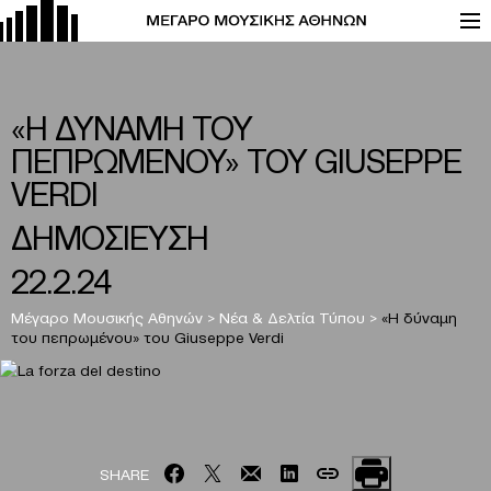
«Η ΔΥΝΑΜΗ ΤΟΥ
ΠΕΠΡΩΜΕΝΟΥ» ΤΟΥ GIUSEPPE
VERDI
ΔΗΜΟΣΙΕΥΣΗ
22.2.24
Μέγαρο Μουσικής Αθηνών
>
Νέα & Δελτία Τύπου
>
«Η δύναμη
του πεπρωμένου» του Giuseppe Verdi
SHARE