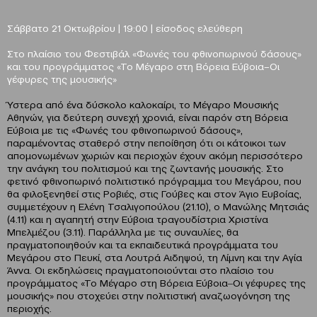
Σάββατο 21 Οκτωβρίου | 19:00 | είσοδος ελεύθερη
Στο πλαίσιο του Φεστιβάλ «Φωνές του φθινοπωρινού δάσους»
και του προγράμματος «Το Μέγαρο στη Βόρεια Εύβοια–Οι
γέφυρες της μουσικής»
Ύστερα από ένα δύσκολο καλοκαίρι, το Μέγαρο Μουσικής
Αθηνών, για δεύτερη συνεχή χρονιά, είναι παρόν στη Βόρεια
Εύβοια με τις «Φωνές του φθινοπωρινού δάσους»,
παραμένοντας σταθερό στην πεποίθηση ότι οι κάτοικοι των
απομονωμένων χωριών και περιοχών έχουν ακόμη περισσότερο
την ανάγκη του πολιτισμού και της ζωντανής μουσικής. Στο
φετινό φθινοπωρινό πολιτιστικό πρόγραμμα του Μεγάρου, που
θα φιλοξενηθεί στις Ροβιές, στις Γούβες και στον Άγιο Ευβοίας,
συμμετέχουν η Ελένη Τσαλιγοπούλου (21.10), ο Μανώλης Μητσιάς
(4.11) και η αγαπητή στην Εύβοια τραγουδίστρια Χριστίνα
Μπελμέζου (3.11). Παράλληλα με τις συναυλίες, θα
πραγματοποιηθούν και τα εκπαιδευτικά προγράμματα του
Μεγάρου στο Πευκί, στα Λουτρά Αιδηψού, τη Λίμνη και την Αγία
Άννα. Οι εκδηλώσεις πραγματοποιούνται στο πλαίσιο του
προγράμματος «Το Μέγαρο στη Βόρεια Εύβοια‒Οι γέφυρες της
μουσικής» που στοχεύει στην πολιτιστική αναζωογόνηση της
περιοχής.