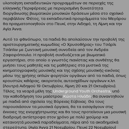
υλοποίηση εκπαιδευτικών προγραμμάτων σε περιοχές της
ελληνικής Περιφέρειας με περιορισμένη δυνατότητα
διοργάνωσης βιωματικών μουσικών δράσεων μέσα στο σχολικό
περιβάλλον. Φέτος, τα εκπαιδευτικά προγράμματα του Μεγάρου
θα πραγματοποιηθούν στο Πευκί, στην Αιδηψό, τη Λίμνη και την
Αγία Άννα.
Αυτό το φθινόπωρο, τα παιδιά θα απολαύσουν την προβολή της
αριστουργηματικής κωμωδίας «Ο Χρυσοθήρας» του Τσάρλι
Τσάπλιν με ζωντανή μουσική συνοδεία από τον Ανδρέα
Ζαφειρόπουλο. Η προβολή συνδυάζεται με βιωματικό
εργαστήριο, στο οποίο ο γνωστός πιανίστας και συνθέτης θα
μυήσει τους μαθητές και τις μαθήτριες στα μυστικά της
κινηματογραφικής μουσικής και της σχέσης μουσικής-εικόνας
μέσω της χρήσης απλών φορητών οργάνων από τα παιδιά, όπως
κρουστών, κιθάρας, ακορντεόν, αυτοσχέδιων οργάνων κ.λπ.
(Λουτρά Αιδηψού 19 Οκτωβρίου, Λίμνη 20 και 21 Οκτωβρίου).
Τέλος, τα νεαρά μέλη της
Underground Youth Orchestra,
υπό
την καθοδήγηση του μαέστρου
Κώστα Ηλιάδη
, θα συναντηθούν
με παιδιά από σχολεία της Βόρειας Εύβοιας. Θα τους
παρουσιάσουν τα μουσικά όργανα, θα τα εισαγάγουν στις
έννοιες της ενορχήστρωσης και θα τους προτείνουν μια μουσική
διαδρομή αντίστροφα στον χρόνο με πολύ χιούμορ και
κατανοητά μουσικά παραδείγματα, πέρα από τα ακαδημαϊκά
στερεότυπα. (Αγία Άννα 21 Νοεμβρίου, Πευκί 22 Νοεμβρίου)