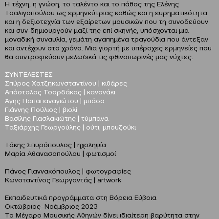
Η τέχνη, η γνώση, το ταλέντο και το πάθος της Ελένης
Τσαλιγοπούλου ως ερμηνεύτριας καθώς και η ευρηματικότητα
και η δεξιοτεχνία των εξαίρετων μουσικών που τη συνοδεύουν
και συν-δημιουργούν μαζί της επί σκηνής, υπόσχονται μια
μοναδική συναυλία, γεμάτη αγαπημένα τραγούδια που άντεξαν
και αντέχουν στο χρόνο. Μια γιορτή με υπέροχες ερμηνείες που
θα συντροφεύουν μελωδικά τις φθινοπωρινές μας νύχτες.
ΣΥΝΤΕΛΕΣΤΕΣ
Σπύρος Χατζηκωνσταντίνου | κιθάρες
Απόστολος Τσαρδάκας | κανονάκι
Άγης Παπαπαναγιώτου | μπάσο
Γιάννης Πούλιος | βιολί
Βασίλης Γιασλακιώτης | τύμπανα
Ταξιάρχης Γεωργούλης | ούτι, μπουζούκι
Τάκης Σπυρόπουλος | ηχοληψία
Μαρία Αθανασοπούλου | φωτισμοί
Πάνος Γιαννακόπουλος | φωτογραφίες
Κωνσταντίνος Γεωργαντάς | artwork
Εκπαιδευτικά προγράμματα στη Βόρεια Εύβοια
Οκτώβριος–Νοέμβριος 2023
Το Μέγαρο Μουσικής Αθηνών δίνει ιδιαίτερη βαρύτητα στην