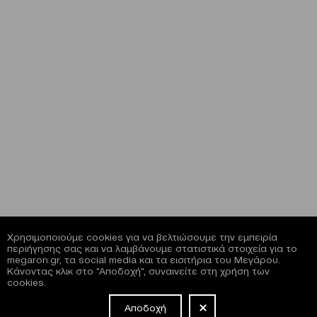
Χρησιμοποιούμε cookies για να βελτιώσουμε την εμπειρία
περιήγησης σας και να λαμβάνουμε στατιστικά στοιχεία για το
megaron.gr, τα social media και τα εισιτήρια του Μεγάρου.
Κάνοντας κλικ στο "Αποδοχή", συναινείτε στη χρήση των
cookies.
Αποδοχή