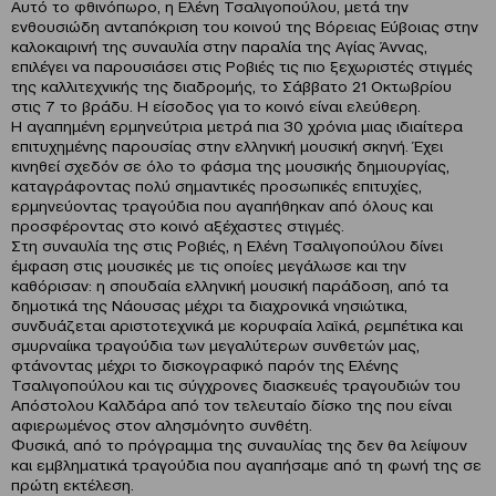
Αυτό το φθινόπωρο, η Ελένη Τσαλιγοπούλου, μετά την
ενθουσιώδη ανταπόκριση του κοινού της Βόρειας Εύβοιας στην
καλοκαιρινή της συναυλία στην παραλία της Αγίας Άννας,
επιλέγει να παρουσιάσει στις Ροβιές τις πιο ξεχωριστές στιγμές
της καλλιτεχνικής της διαδρομής, το Σάββατο 21 Οκτωβρίου
στις 7 το βράδυ. Η είσοδος για το κοινό είναι ελεύθερη.
Η αγαπημένη ερμηνεύτρια μετρά πια 30 χρόνια μιας ιδιαίτερα
επιτυχημένης παρουσίας στην ελληνική μουσική σκηνή. Έχει
κινηθεί σχεδόν σε όλο το φάσμα της μουσικής δημιουργίας,
καταγράφοντας πολύ σημαντικές προσωπικές επιτυχίες,
ερμηνεύοντας τραγούδια που αγαπήθηκαν από όλους και
προσφέροντας στο κοινό αξέχαστες στιγμές.
Στη συναυλία της στις Ροβιές, η Ελένη Τσαλιγοπούλου δίνει
έμφαση στις μουσικές με τις οποίες μεγάλωσε και την
καθόρισαν: η σπουδαία ελληνική μουσική παράδοση, από τα
δημοτικά της Νάουσας μέχρι τα διαχρονικά νησιώτικα,
συνδυάζεται αριστοτεχνικά με κορυφαία λαϊκά, ρεμπέτικα και
σμυρναίικα τραγούδια των μεγαλύτερων συνθετών μας,
φτάνοντας μέχρι το δισκογραφικό παρόν της Ελένης
Τσαλιγοπούλου και τις σύγχρονες διασκευές τραγουδιών του
Απόστολου Καλδάρα από τον τελευταίο δίσκο της που είναι
αφιερωμένος στον αλησμόνητο συνθέτη.
Φυσικά, από το πρόγραμμα της συναυλίας της δεν θα λείψουν
και εμβληματικά τραγούδια που αγαπήσαμε από τη φωνή της σε
πρώτη εκτέλεση.