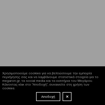
Χρησιμοποιούμε cookies για να βελτιώσουμε την εμπειρία
περιήγησης σας και να λαμβάνουμε στατιστικά στοιχεία για το
megaron.gr, τα social media και τα εισιτήρια του Μεγάρου.
Κάνοντας κλικ στο "Αποδοχή", συναινείτε στη χρήση των
cookies.
Αποδοχή