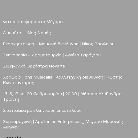
για πρώτη φορά στο Μέγαρο
Λιμπρέτο | Ηλίας Λιαμής
Ενορχήστρωση
–
Μουσική διεύθυνση | Νίκος Βασιλείου
Σκηνοθεσία
–
Δραματουργία | Αγγέλα Σαρόγλου
Συμφωνική Ορχήστρα
Novarte
Xo
ρωδία
Fons
Musicalis
| Καλλιτεχνική διεύθυνση | Κωστής
Κωνσταντάρας
13,15, 17 και 20 Φεβρουαρίου |
20:00
|
Αίθουσα Αλεξάνδρα
Τριάντη
Στα ιταλικά με ελληνικούς υπέρτιτλους
Συμπαραγωγή | Apollonian Enterprises
–
Μέγαρο Μουσικής
Αθηνών
Χορηγός