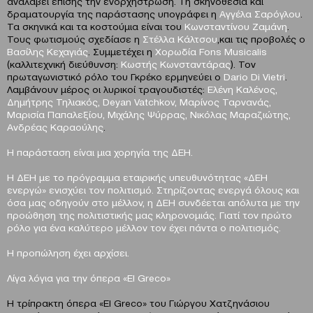
αναλάβει επίσης την ενορχήστρωση. Τη σκηνοθεσία και
δραματουργία της παράστασης υπογράφει η
Αγγέλα Σαρόγλου
.
Τα σκηνικά και τα κοστούμια είναι του
Κωνσταντίνου Ζαμάνη
.
Τους φωτισμούς σχεδίασε η
Στέλλα Κάλτσου
,και τις προβολές o
Βασίλης Κεχαγιάς
. Συμμετέχει η
Χορωδία
Fons
Musicalis
(καλλιτεχνική διεύθυνση:
Κωστής Κωνσταντάρας
). Τον
πρωταγωνιστικό ρόλο του Γκρέκο ερμηνεύει ο
Dario
Di Vietri
.
Λαμβάνουν μέρος οι λυρικοί τραγουδιστές:
Ελένη Καλένος,
Δημήτρης Τηλιακός,
Deyan
Vatchkov, Μαρίνος Ταρνανάς,
Μαρισία Παπαλεξίου, Μιχάλης Ψύρρας, Νικόλας Μαραζιώτης,
Ανδρέας Καραούλης
.
Η παράσταση είναι μια χορηγία της ΔΕΗ.
Η ΔΕΗ με το πρόγραμμα εταιρικής υπευθυνότητας «ΔΕΗ
ενεργώ» ενισχύει τον πολιτισμό. Στηρίζοντας ενεργά όλους και
όσα μας οδηγούν στο μέλλον, η ΔΕΗ συνδέεται απόλυτα με την
προώθηση της πολιτιστικής μας κληρονομιάς. Γιατί τον πρώτο
ρόλο για ένα καλύτερο μέλλον τον έχει πάντα ο πολιτισμός.
Η προπώληση έχει αρχίσει.
Λίγα λόγια για την όπερα «El Greco»
Η τρίπρακτη όπερα «El Greco» του Γιώργου Χατζηνάσιου