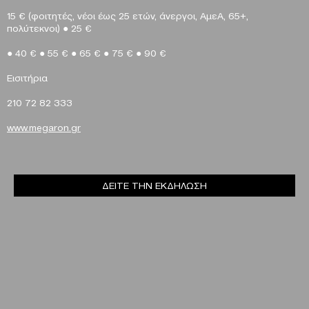
15 € (φοιτητές, νέοι έως 25 ετών, άνεργοι, ΑμεΑ, 65+,
πολύτεκνοι)
●
25 €
●
40 €
●
55 €
●
65 €
●
75 €
●
90 €
E
ισιτήρια
210 72 82 333
www
.
megaron
.
gr
ΔΕΙΤΕ ΤΗΝ ΕΚΔΗΛΩΣΗ