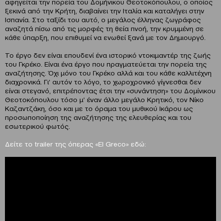
αφηγείται την πορεία του Δομήνικου Θεοτοκόπουλου, ο οποίος
ξεκινά από την Κρήτη, διαβαίνει την Ιταλία και καταλήγει στην
Ισπανία. Στο ταξίδι του αυτό, ο μεγάλος έλληνας ζωγράφος
αναζητά πίσω από τις μορφές τη θεία πνοή, την κρυμμένη σε
κάθε ύπαρξη, που επιθυμεί να ενωθεί ξανά με τον Δημιουργό.
Το έργο δεν είναι επουδενί ένα ιστορικό ντοκιμαντέρ της ζωής
του Γκρέκο. Είναι ένα έργο που πραγματεύεται την πορεία της
αναζήτησης. Όχι μόνο του Γκρέκο αλλά και του κάθε καλλιτέχνη
διαχρονικά. Γι’ αυτόν το λόγο, το χωροχρονικό γίγνεσθαι δεν
είναι στεγανό, επιτρέποντας έτσι την «συνάντηση» του Δομίνικου
Θεοτοκόπουλου τόσο μ’ έναν άλλο μεγάλο Κρητικό, τον Νίκο
Καζαντζάκη, όσο και με το όραμα του μυθικού Ικάρου ως
προσωποποίηση της αναζήτησης της ελευθερίας και του
εσωτερικού φωτός.
Δείτε το
trailer
της όπερας «
El
Greco
» εδώ: