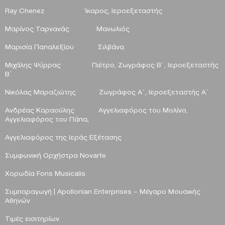
Ray
Chenez
Ίκαρος, Ιεροεξεταστής
Μαρίνος Ταρνανάς
Μανωλιός
Μαρισία Παπαλεξίου Σιλβάνα
Μιχάλης Ψύρρας Πιέτρο, Ζωγράφος Β΄, Ιεροεξεταστής
Β΄
Νικόλας Μαραζιώτης Ζωγράφος Α΄, Ιεροεξεταστής Α΄
Ανδρέας Καραούλης Αγγελιαφόρος του Μολίνο,
Αγγελιαφόρος
του Πάπα,
Αγγελιαφόρος της Ιεράς Εξέτασης
Συμφωνική Ορχήστρα
Novarte
Χορωδία
Fons
Musicalis
Συμπαραγωγή |
Apollonian
Enterprises
– Μέγαρο Μουσικής
Αθηνών
Τιμές εισιτηρίων