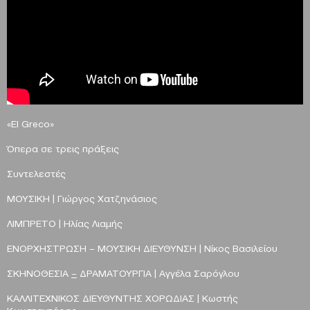
«El Greco»
Όπερα σε τρεις πράξεις
Συντελεστές
ΜΟΥΣΙΚΗ | Γιώργος Χατζηνάσιος
ΛΙΜΠΡΕΤΟ |
Ηλίας Λιαμής
ΕΝΟΡΧΗΣΤΡΩΣΗ
–
ΜΟΥΣΙΚΗ ΔΙΕΥΘΥΝΣΗ |
Νίκος Βασιλείου
ΣΚΗΝΟΘΕΣΙΑ
–
ΔΡΑΜΑΤΟΥΡΓΙΑ | Αγγέλα Σαρόγλου
ΚΑΛΛΙΤΕΧΝΙΚΟΣ ΔΙΕΥΘΥΝΤΗΣ ΧΟΡΩΔΙΑΣ |
Κωστής