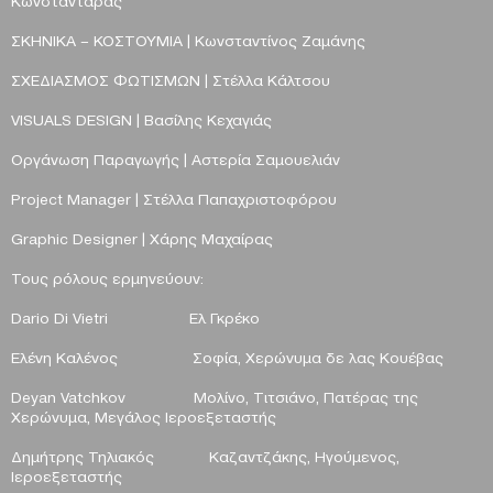
Κωνσταντάρας
ΣΚΗΝΙΚΑ
–
ΚΟΣΤΟΥΜΙΑ | Κωνσταντίνος Ζαμάνης
ΣΧΕΔΙΑΣΜΟΣ ΦΩΤΙΣΜΩΝ | Στέλλα Κάλτσου
VISUALS
DESIGN
| Βασίλης Κεχαγιάς
Οργάνωση Παραγωγής | Αστερία Σαμουελιάν
Project
Manager
| Στέλλα Παπαχριστοφόρου
Graphic
Designer
| Χάρης Μαχαίρας
Τους ρόλους ερμηνεύουν:
Dario
Di
Vietri
Ελ Γκρέκο
Ελένη Καλένος
Σοφία, Χερώνυμα δε λας Κουέβας
Deyan Vatchkov Mολίνο, Τιτσιάνο, Πατέρας της
Χερώνυμα,
Μεγάλος Ιεροεξεταστής
Δημήτρης Τηλιακός Kαζαντζάκης, Ηγούμενος,
Ιεροεξεταστής