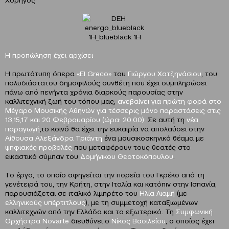
Η προπώληση έχει αρχίσει
Η πρωτότυπη όπερα
«El Greco»
του
Γιώργου Χατζηνάσιου
, του
πολυδιάστατου δημοφιλούς συνθέτη που έχει συμπληρώσει
πάνω από πενήντα χρόνια διαρκούς παρουσίας στην
καλλιτεχνική ζωή του τόπου μας,
ανεβαίνει για πρώτη φορά στο
Μέγαρο Μουσικής Αθηνών για τέσσερις μόνο παραστάσεις στις
13,15,17 και 20 Φεβρουαρίου (ώρα: 20.00)
. Σε αυτή τη
νέα
παραγωγή
,το κοινό θα έχει την ευκαιρία να απολαύσει στην
Αίθουσα Αλεξάνδρα Τριάντη
ένα μουσικοσκηνικό θέαμα με
ψηφιακές προβολές
που μεταφέρουν τους θεατές στο
εικαστικό σύμπαν του
Δομήνικου Θεοτοκόπουλου
.
Το έργο, το οποίο αφηγείται την πορεία του Γκρέκο από τη
γενέτειρά του, την Κρήτη, στην Ιταλία και κατόπιν στην Ισπανία,
παρουσιάζεται σε ιταλικό λιμπρέτο του
Ηλία Λιαμή
(με
ελληνικούς υπέρτιτλους
), με τη συμμετοχή καταξιωμένων
καλλιτεχνών από την Ελλάδα και το εξωτερικό. Τη
Συμφωνική
Ορχήστρα Novarte
διευθύνει ο
Νίκος Βασιλείου
, ο οποίος έχει