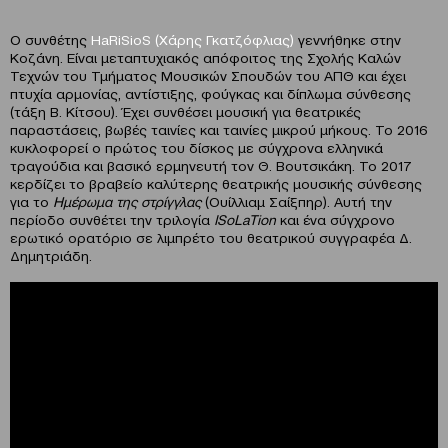
Ο συνθέτης
HaRiSioS (Χάρης Γκατζόφλιας)
γεννήθηκε στην
Κοζάνη. Είναι μεταπτυχιακός απόφοιτος της Σχολής Καλών
Τεχνών του Τμήματος Μουσικών Σπουδών του ΑΠΘ και έχει
πτυχία αρμονίας, αντίστιξης, φούγκας και δίπλωμα σύνθεσης
(τάξη Β. Κίτσου). Έχει συνθέσει μουσική για θεατρικές
παραστάσεις, βωβές ταινίες και ταινίες μικρού μήκους. Το 2016
κυκλοφορεί ο πρώτος του δίσκος με σύγχρονα ελληνικά
τραγούδια και βασικό ερμηνευτή τον Θ. Βουτσικάκη. Το 2017
κερδίζει το βραβείο καλύτερης θεατρικής μουσικής σύνθεσης
για το
Ημέρωμα της στρίγγλας
(Ουίλλιαμ Σαίξπηρ). Αυτή την
περίοδο συνθέτει την τριλογία
ISoLaTion
και ένα σύγχρονο
ερωτικό ορατόριο σε λιμπρέτο του θεατρικού συγγραφέα Δ.
Δημητριάδη.