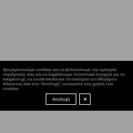
Χρησιμοποιούμε cookies για να βελτιώσουμε την εμπειρία
περιήγησης σας και να λαμβάνουμε στατιστικά στοιχεία για το
megaron.gr, τα social media και τα εισιτήρια του Μεγάρου.
Κάνοντας κλικ στο "Αποδοχή", συναινείτε στη χρήση των
cookies.
Αποδοχή